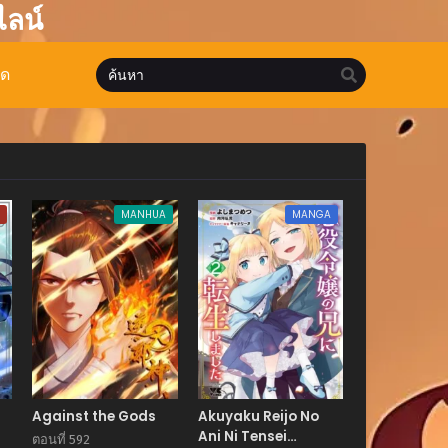
ไลน์
มด
A
MANHUA
MANGA
Against the Gods
Akuyaku Reijo No
Ani Ni Tensei
ตอนที่ 592