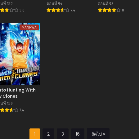
a, Moto Oshiego
Professor
นที่ 152
ตอนที่ 94
ตอนที่ 93
chi to Meikyuu
5.6
7.4
8
hinbu wo Mezasu
MANHWA
to Hunting With
y Clones
นที่ 159
7.4
1
2
3
16
ถัดไป »