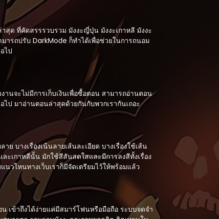
ด ที่คัดสรรรวบรวม มังงะญี่ปุ่น มังงะเกาหลี มังงะ
 สามารถปรับ DarkMode ก็ทำได้เพื่อช่วยในการถนอม
่อไป
งานจะไม่มีการเก็บเงินเพื่อซื้อตอน สามารถอ่านตอน
กต่อไป มาอ่านตอนล่าสุดด้วยกันกับพวกเรากันเถอะ
ย บางเรื่องเน้นลายเส้นละเอียด บางเรื่องใช้เส้น
ะเกาหลีนั้น มักใช้สีสันสดใสและมีการลงสีทั้งเรื่อง
แนวไหนทางเว็บเราก็มีจัดเตรียมไว้ให้พร้อมแล้ว
อน เข้าถึงได้ง่ายแค่มีสมาร์โฟนหรือมือถือ ระบบจดจำ