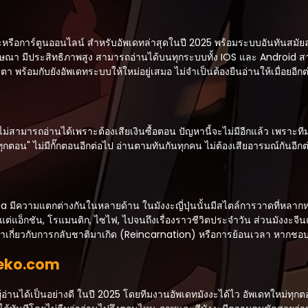
อการ์ตูนออนไลน์ สำหรับอัพเดทล่าสุดในปี 2025 พร้อมระบบอันทันสมัยล่าสุ
่มีโฆษณา มีประสิทธิภาพสูง สามารถอ่านได้บนทุกระบบทั้ง IOS และ Android
ตา พร้อมกับยังอัพเดทระบบให้ใหม่อยู่เสมอ ไม่จำเป็นต้องยืนอ่านให้เมื่อยอีกต
มารถอ่านได้เพราะต้องเสียเงินซื้อตอน ปัญหานี้จะไม่มีอีกแล้ว เพราะทีม
ทุกตอน" ไม่มีกั๊กตอนอีกต่อไป อ่านตามทันกันทุกคน ไม่ต้องเสียอารมณ์กันอี
 มีความแตกต่างกันในหลายด้าน ในมังงะญี่ปุ่นนั้นมีสไตล์การวาดที่หลากหลา
่แอ็กชัน, โรแมนติก, ไซไฟ, ไปจนถึงเรื่องราวชีวิตประจำวัน ส่วนมังงะจีนแล
้อหาเกี่ยวกับการกลับชาติมาเกิด (Reincarnation) หรือการย้อนเวลา หากชอบ
Neko.com
อ่านได้เป็นอย่างดี ในปี 2025 โดยทีมงานอัพเดทมังงะได้ไว อัพเดทใหม่ทุกต