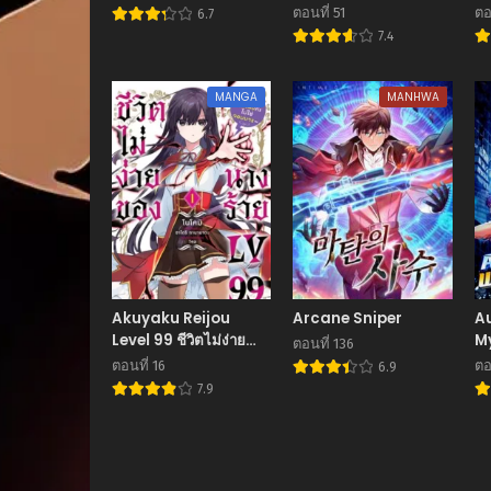
w
ตอนที่ 51
ตอ
6.7
Ta
7.4
S
MANGA
MANHWA
Akuyaku Reijou
Arcane Sniper
Au
Level 99 ชีวิตไม่ง่าย
M
ตอนที่ 136
ของนางร้าย LV99
ตอนที่ 16
ตอ
6.9
7.9