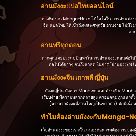
อ่านมังงะแปลไทยออนไลน์
ทางทีมงาน Manga-Neko ได้ใส่ใจใน การอ่านมังงะหรื
จีน แปลไทย ให้เข้าถึงทุกเพศทุกวัย อ่านง่าย ไม
สาย
อ่านฟรีทุกตอน
หากคุณเคยประสบปัญหาในการอ่านมังงะตอนต่อไปไม่สา
ต่อไปได้ยาวๆ จนถึงล่าสุด ในการ "อ่านมังงะฟรี
อ่านมังงะจีน เกาหลี ญี่ปุ่น
มังงะญี่ปุ่น มังฮวา Manhwa และมังงะจีน Manhua
เรียบง่าย มีความหลากหลายสูง ครอบคลุมทุกแนวตั้งแต
(ต่างจากมังงะที่ส่วนใหญ่เป็นขาวดำ) มักมีเนื
ทำไมต้องอ่านมังงะกับ Manga-
เว็บอ่านมังงะของเรานั้น สนองต่อความต้องการของผู้