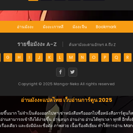
อ่านมังงะ
มังงะเกาหลี
มังงะจีน
Bookmark
รายชื่อมังงะ A-Z
ค้นหามังงะตามอักษร A ถึง Z
G
H
I
J
K
L
M
N
O
P
Q
R
Copyright © 2025 Manga-Neko All rights reserved
อ่านมังงะแปลไทย เว็บอ่านการ์ตูน 2025
ายขึ้นมาก ไม่จำเป็นต้องออกไปหาเช่าหนังสือหรือออกไปซื้อหนังสือการ์ตูนก็
้อ่านสามารถเข้าถึงได้ง่ายขึ้น อ่านสนุก อ่านง่าย อ่านได้ทุกเวลา ทุกที่ อีกทั้งย
ื่องเดียว และยังมีมังงะชื่อดัง ภาพสวย เนื้อเรื่องดีเยี่ยม ทำให้การอ่าน 