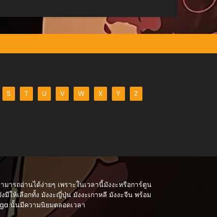
S
T
U
V
W
X
Y
Z
สามารถอ่านได้ง่ายๆ เพราะในเวลานี้มังงะหรือการ์ตูน
ังมีให้เลือกทั้ง มังงะญี่ปุ่น มังงะเกาหลี มังงะจีน พร้อม
Manga นั้นมีความนิยมตลอดเวลา