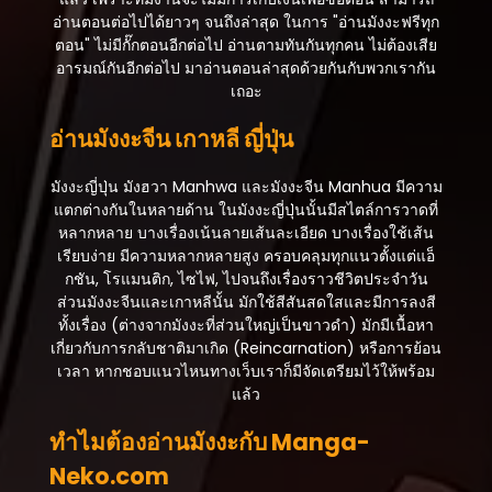
อ่านตอนต่อไปได้ยาวๆ จนถึงล่าสุด ในการ "อ่านมังงะฟรีทุก
ตอน" ไม่มีกั๊กตอนอีกต่อไป อ่านตามทันกันทุกคน ไม่ต้องเสีย
อารมณ์กันอีกต่อไป มาอ่านตอนล่าสุดด้วยกันกับพวกเรากัน
เถอะ
อ่านมังงะจีน เกาหลี ญี่ปุ่น
มังงะญี่ปุ่น มังฮวา Manhwa และมังงะจีน Manhua มีความ
แตกต่างกันในหลายด้าน ในมังงะญี่ปุ่นนั้นมีสไตล์การวาดที่
หลากหลาย บางเรื่องเน้นลายเส้นละเอียด บางเรื่องใช้เส้น
เรียบง่าย มีความหลากหลายสูง ครอบคลุมทุกแนวตั้งแต่แอ็
กชัน, โรแมนติก, ไซไฟ, ไปจนถึงเรื่องราวชีวิตประจำวัน
ส่วนมังงะจีนและเกาหลีนั้น มักใช้สีสันสดใสและมีการลงสี
ทั้งเรื่อง (ต่างจากมังงะที่ส่วนใหญ่เป็นขาวดำ) มักมีเนื้อหา
เกี่ยวกับการกลับชาติมาเกิด (Reincarnation) หรือการย้อน
เวลา หากชอบแนวไหนทางเว็บเราก็มีจัดเตรียมไว้ให้พร้อม
แล้ว
ทำไมต้องอ่านมังงะกับ Manga-
Neko.com