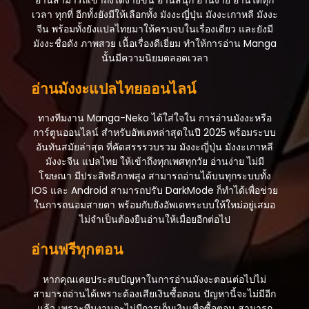
อ่านสามารถเข้าถึงได้ง่ายขึ้น อ่านสนุก อ่านง่าย อ่านได้ทุก
เวลา ทุกที่ อีกทั้งยังมีให้เลือกทั้ง มังงะญี่ปุ่น มังงะเกาหลี มังงะ
จีน พร้อมทั้งยังแปลไทยมาให้ครบจบในเรื่องเดียว และยังมี
มังงะชื่อดัง ภาพสวย เนื้อเรื่องดีเยี่ยม ทำให้การอ่าน Manga
นั้นมีความนิยมตลอดเวลา
อ่านมังงะแปลไทยออนไลน์
ทางทีมงาน Manga-Neko ได้ใส่ใจใน การอ่านมังงะหรือ
การ์ตูนออนไลน์ สำหรับอัพเดทล่าสุดในปี 2025 พร้อมระบบ
อันทันสมัยล่าสุด ที่คัดสรรรวบรวม มังงะญี่ปุ่น มังงะเกาหลี
มังงะจีน แปลไทย ให้เข้าถึงทุกเพศทุกวัย อ่านง่าย ไม่มี
โฆษณา มีประสิทธิภาพสูง สามารถอ่านได้บนทุกระบบทั้ง
IOS และ Android สามารถปรับ DarkMode ก็ทำได้เพื่อช่วย
ในการถนอมสายตา พร้อมกับยังอัพเดทระบบให้ใหม่อยู่เสมอ
ไม่จำเป็นต้องยืนอ่านให้เมื่อยอีกต่อไป
อ่านฟรีทุกตอน
หากคุณเคยประสบปัญหาในการอ่านมังงะตอนต่อไปไม่
สามารถอ่านได้เพราะต้องเสียเงินซื้อตอน ปัญหานี้จะไม่มีอีก
แล้ว เพราะทีมงานจะไม่มีการเก็บเงินเพื่อซื้อตอน สามารถ