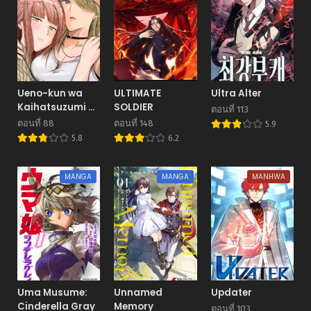
Ueno-kun wa
ULTIMATE
Ultra Alter
Kaihatsuzumi อุ
SOLDIER
ตอนที่ 113
เอโนะคุงโคตร M กับ
ตอนที่ 88
ตอนที่ 148
5.9
3 สาวสุด S
5.8
6.2
MANGA
MANGA
MANHWA
Uma Musume:
Unnamed
Updater
Cinderella Gray
Memory
ตอนที่ 103