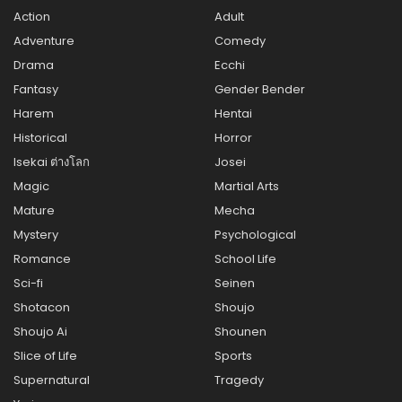
Action
Adult
Adventure
Comedy
Drama
Ecchi
Fantasy
Gender Bender
Harem
Hentai
Historical
Horror
Isekai ต่างโลก
Josei
Magic
Martial Arts
Mature
Mecha
Mystery
Psychological
Romance
School Life
Sci-fi
Seinen
Shotacon
Shoujo
Shoujo Ai
Shounen
Slice of Life
Sports
Supernatural
Tragedy