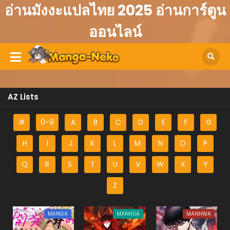
อ่านมังงะแปลไทย 2025 อ่านการ์ตูน
ออนไลน์
AZ Lists
#
0-9
A
B
C
D
E
F
G
H
I
J
K
L
M
N
O
P
Q
R
S
T
U
V
W
X
Y
Z
MANGA
MANHUA
MANHWA