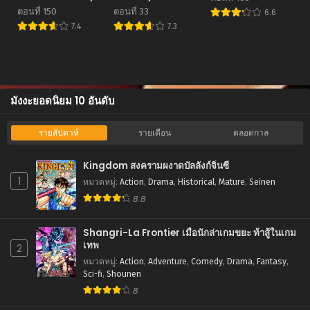
ตอนที่ 150
ตอนที่ 33
6.6
7.4
7.3
มังงะยอดนิยม 10 อันดับ
รายสัปดาห์
รายเดือน
ตลอดกาล
Kingdom สงครามผงาดบัลลังก์จิ๋นซี
1
หมวดหมู่
:
Action
,
Drama
,
Historical
,
Mature
,
Seinen
8.8
Shangri-La Frontier เมื่อนักล่าเกมขยะ ท้าสู้ในเกม
เทพ
2
หมวดหมู่
:
Action
,
Adventure
,
Comedy
,
Drama
,
Fantasy
,
Sci-fi
,
Shounen
8