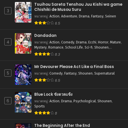
Tsuihou Sareta Tenshou Juu Kishi wa game
Chishiki de Musou Suru
3
หมวดหมู่
:
Action
,
Adventure
,
Drama
,
Fantasy
,
Seinen
6.5
Dandadan
4
หมวดหมู่
:
Action
,
Comedy
,
Drama
,
Ecchi
,
Horror
,
Mature
,
Mystery
,
Romance
,
School Life
,
Sci-fi
,
Shounen
,
Supernatural
8.3
Mr Devourer Please Act Like a Final Boss
5
หมวดหมู่
:
Comedy
,
Fantasy
,
Shounen
,
Supernatural
6.5
Blue Lock ขังดวลแข้ง
6
หมวดหมู่
:
Action
,
Drama
,
Psychological
,
Shounen
,
Sports
8
The Beginning After the End