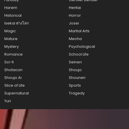
ตอนที่ 28.2
Harem
Hentai
สิงหาคม 26, 2025
Historical
Horror
ตอนที่ 28.1
Isekai ต่างโลก
Josei
สิงหาคม 26, 2025
Magic
Martial Arts
ตอนที่ 27.2
Mature
Mecha
สิงหาคม 26, 2025
Mystery
Psychological
Romance
School Life
ตอนที่ 27.1
สิงหาคม 26, 2025
Sci-fi
Seinen
Shotacon
Shoujo
ตอนที่ 26.2
Shoujo Ai
Shounen
สิงหาคม 26, 2025
Slice of Life
Sports
ตอนที่ 26.1
Supernatural
Tragedy
สิงหาคม 26, 2025
Yuri
ตอนที่ 25.2
สิงหาคม 26, 2025
ตอนที่ 25.1