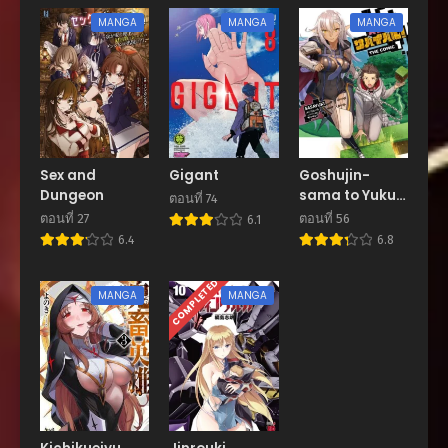
ตอนที่ 71
MANGA
MANGA
MANGA
กุมภาพันธ์ 1, 2026
ตอนที่ 70
มกราคม 14, 2026
ตอนที่ 69
ธันวาคม 12, 2025
Sex and
Gigant
Goshujin-
Dungeon
sama to Yuku
ตอนที่ 68
ตอนที่ 74
Isekai Survival
พฤศจิกายน 24, 2025
ตอนที่ 27
ตอนที่ 56
6.1
6.4
6.8
ตอนที่ 67
พฤศจิกายน 13, 2025
COMPLETED
MANGA
MANGA
ตอนที่ 66
พฤศจิกายน 6, 2025
ตอนที่ 65
ตุลาคม 27, 2025
ตอนที่ 64