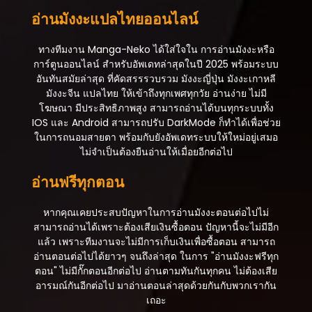
อ่านมังงะแปลไทยออนไลน์
ตอนที่ 21.1
สิงหาคม 26, 2025
ทางทีมงาน Manga-Neko ได้ใส่ใจใน การอ่านมังงะหรือ
ตอนที่ 20.2
การ์ตูนออนไลน์ สำหรับอัพเดทล่าสุดในปี 2025 พร้อมระบบ
สิงหาคม 26, 2025
อันทันสมัยล่าสุด ที่คัดสรรรวบรวม มังงะญี่ปุ่น มังงะเกาหลี
มังงะจีน แปลไทย ให้เข้าถึงทุกเพศทุกวัย อ่านง่าย ไม่มี
ตอนที่ 20.1
โฆษณา มีประสิทธิภาพสูง สามารถอ่านได้บนทุกระบบทั้ง
สิงหาคม 26, 2025
IOS และ Android สามารถปรับ DarkMode ก็ทำได้เพื่อช่วย
ในการถนอมสายตา พร้อมกับยังอัพเดทระบบให้ใหม่อยู่เสมอ
ตอนที่ 19.2
ไม่จำเป็นต้องยืนอ่านให้เมื่อยอีกต่อไป
สิงหาคม 26, 2025
อ่านฟรีทุกตอน
ตอนที่ 19.1
สิงหาคม 26, 2025
หากคุณเคยประสบปัญหาในการอ่านมังงะตอนต่อไปไม่
สามารถอ่านได้เพราะต้องเสียเงินซื้อตอน ปัญหานี้จะไม่มีอีก
ตอนที่ 18.2
แล้ว เพราะทีมงานจะไม่มีการเก็บเงินเพื่อซื้อตอน สามารถ
สิงหาคม 26, 2025
อ่านตอนต่อไปได้ยาวๆ จนถึงล่าสุด ในการ "อ่านมังงะฟรีทุก
ตอน" ไม่มีกั๊กตอนอีกต่อไป อ่านตามทันกันทุกคน ไม่ต้องเสีย
ตอนที่ 18.1
อารมณ์กันอีกต่อไป มาอ่านตอนล่าสุดด้วยกันกับพวกเรากัน
สิงหาคม 26, 2025
เถอะ