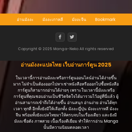
สิงหาคม 26, 2025
ตอนที่ 24.2
อ่านมังงะ
มังงะเกาหลี
มังงะจีน
Bookmark
สิงหาคม 26, 2025
ตอนที่ 24.1
สิงหาคม 26, 2025
Copyright © 2025 Manga-Neko All rights reserved
ตอนที่ 23.2
สิงหาคม 26, 2025
อ่านมังงะแปลไทย เว็บอ่านการ์ตูน 2025
ตอนที่ 23.1
สิงหาคม 26, 2025
ในเวลานี้การอ่านมังงะหรือการ์ตูนออนไลน์อ่านได้ง่ายขึ้น
มาก ไม่จำเป็นต้องออกไปหาเช่าหนังสือหรือออกไปซื้อหนังสือ
ตอนที่ 22.2
การ์ตูนก็สามารถอ่านได้ง่ายๆ เพราะในเวลานี้มังงะหรือ
สิงหาคม 26, 2025
การ์ตูนที่คุณชอบอ่านเป็นชีวิตจิตใจได้มารวมไว้อยู่ที่นี่แล้ว ผู้
อ่านสามารถเข้าถึงได้ง่ายขึ้น อ่านสนุก อ่านง่าย อ่านได้ทุก
ตอนที่ 22.1
เวลา ทุกที่ อีกทั้งยังมีให้เลือกทั้ง มังงะญี่ปุ่น มังงะเกาหลี มังงะ
สิงหาคม 26, 2025
จีน พร้อมทั้งยังแปลไทยมาให้ครบจบในเรื่องเดียว และยังมี
มังงะชื่อดัง ภาพสวย เนื้อเรื่องดีเยี่ยม ทำให้การอ่าน Manga
ตอนที่ 21.2
นั้นมีความนิยมตลอดเวลา
สิงหาคม 26, 2025