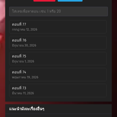
ตอนที่ 77
กรกฎาคม 12, 2026
ตอนที่ 76
มิถุนายน 30, 2026
ตอนที่ 75
มิถุนายน 1, 2026
ตอนที่ 74
พฤษภาคม 19, 2026
ตอนที่ 73
มีนาคม 11, 2026
ตอนที่ 72
แนะนำมังงะเรื่องอื่นๆ
กุมภาพันธ์ 15, 2026