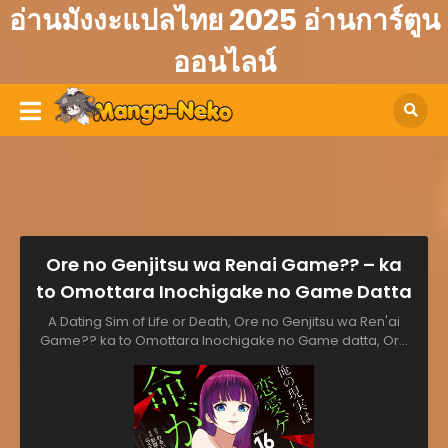
อ่านมังงะแปลไทย 2025 อ่านการ์ตูน
ออนไลน์
Ore no Genjitsu wa Renai Game?? – ka
to Omottara Inochigake no Game Datta
A Dating Sim of Life or Death, Ore no Genjitsu wa Ren'ai
Game?? ka to Omottara Inochigake no Game datta, Ore
no Genjitsu wa Ren'ai Game??: ka to Omottara
Inochigake no Game datta, Мир, который я считал
симулятором свиданий, оказался смертельной игрой, นึกว่า
ชีวิตเรากลายเป็นเกมจีบสาว?? ~ไปซะแล้วกลับเป็นเกมเอาชีวิตรอด
ซะงั้น~ (SIC), 俺の現実は恋愛ゲーム？？ ～かと思ったら命が