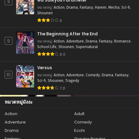
wa Saikyou Parameter
8
หมวดหมู่
:
Action
,
Drama
,
Fantasy
,
Harem
,
Mecha
,
Sci-fi
,
ตอนที่ 34
Shounen
กันยายน 17, 2025
6
ตอนที่ 33
The Beginning After the End
กันยายน 17, 2025
9
หมวดหมู่
:
Action
,
Adventure
,
Drama
,
Fantasy
,
Romance
,
ตอนที่ 32
School Life
,
Shounen
,
Supernatural
กันยายน 17, 2025
8.5
ตอนที่ 31
Versus
กันยายน 17, 2025
10
หมวดหมู่
:
Action
,
Adventure
,
Comedy
,
Drama
,
Fantasy
,
Sci-fi
,
Shounen
,
Tragedy
ตอนที่ 30
7.8
กันยายน 17, 2025
หมวดหมู่มังงะ
ตอนที่ 29.2
สิงหาคม 26, 2025
Action
Adult
Adventure
Comedy
ตอนที่ 29.1
สิงหาคม 26, 2025
Drama
Ecchi
Fantasy
Gender Bender