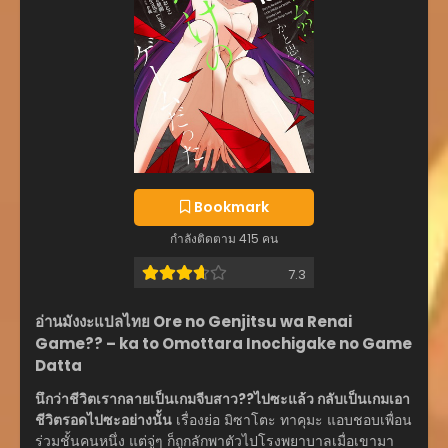
けのゲームだった～, 我的现实是恋爱游戏, 我的现实是恋爱游
戏？？~结果竟然是赌命游戏~, 내 현실은 연애게임?? 인 줄 알았는
데 목숨을 건 게임이었다
Bookmark
กำลังติดตาม 415 คน
7.3
อ่านมังงะแปลไทย Ore no Genjitsu wa Renai
Game?? – ka to Omottara Inochigake no Game
Datta
นึกว่าชีวิตเรากลายเป็นเกมจีบสาว??ไปซะแล้ว กลับเป็นเกมเอา
ชีวิตรอดไปซะอย่างนั้น
เรื่องย่อ มิซาโตะ ทาคุมะ แอบชอบเพื่อน
ร่วมชั้นคนหนึ่ง แต่จู่ๆ ก็ถูกลักพาตัวไปโรงพยาบาลเมื่อเขามา