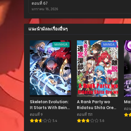
ตอนที่ 67
มกราคม 16, 2026
ตอนที่ 66
ธันวาคม 30, 2025
แนะนำมังงะเรื่องอื่นๆ
ตอนที่ 65
MANHUA
MANGA
ธันวาคม 12, 2025
ตอนที่ 64
ธันวาคม 4, 2025
ตอนที่ 63
พฤศจิกายน 25, 2025
ตอนที่ 62
พฤศจิกายน 11, 2025
Skeleton Evolution:
A Rank Party wo
Max
It Starts With Being
Ridatsu Shita Ore
ตอนท
ตอนที่ 61
Summon by a
wa, Moto Oshiego
ตอนที่ 9
ตอนที่ 151
พฤศจิกายน 2, 2025
Goddess
Tachi to Meikyuu
5.4
5.6
Shinbu wo Mezasu
ตอนที่ 60