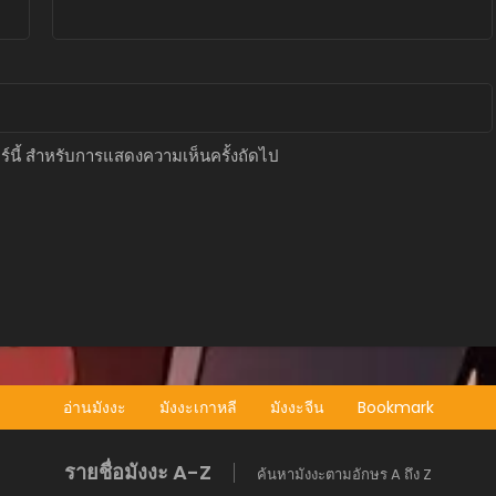
อร์นี้ สำหรับการแสดงความเห็นครั้งถัดไป
อ่านมังงะ
มังงะเกาหลี
มังงะจีน
Bookmark
รายชื่อมังงะ A-Z
ค้นหามังงะตามอักษร A ถึง Z