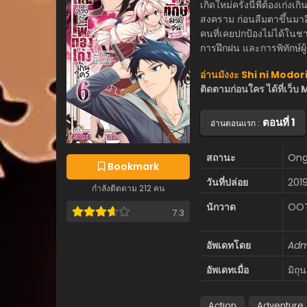
เกิดใหม่ครั้งนี้พี่ต้องเก่ง
สงคราม ก่อนลืมตาขึ้นมาอี
คนที่เคยปกป้องไม่ได้ในชาต
การฝึกฝน และการพิทักษ์ผู้
อ่านมังงะ Shi ni Mod
ติดตามก่อนใคร ได้ที่เ
ตอนที่ 1
อ่านตอนแรก :
สถานะ
Ong
Bookmark
วันที่ปล่อย
201
กำลังติดตาม 212 คน
นักวาด
OOT
7.3
อัพเดทโดย
Adm
อัพเดทเมื่อ
มิถุ
Action
Adventure