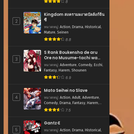
8
Kingdom สงครามผงาดบัลลังก์จิ๋น
ซี
2
หมวดหมู่
:
Action
,
Drama
,
Historical
,
Mature
,
Seinen
8.8
S Rank Boukensha de aru
Ore no Musume-tachi wa
3
Juudo no Father Con
หมวดหมู่
:
Adventure
,
Comedy
,
Ecchi
,
deshita
Fantasy
,
Harem
,
Shounen
6.9
Mato Seihei no Slave
4
หมวดหมู่
:
Action
,
Adult
,
Adventure
,
Comedy
,
Drama
,
Fantasy
,
Harem
,
Romance
,
Sci-fi
,
Shounen
7.5
Gantz꞉E
5
หมวดหมู่
:
Action
,
Drama
,
Historical
,