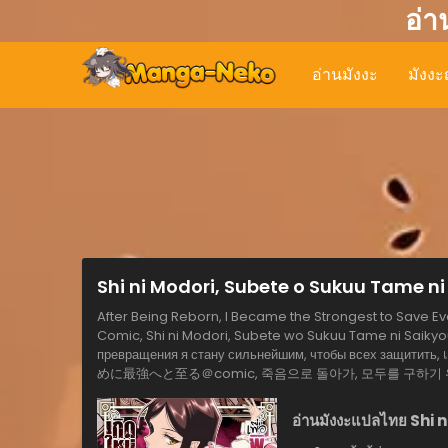
อ่า
อ่านมังงะ
มังงะญ
Shi ni Modori, Subete o Sukuu Tame ni
After Being Reborn, I Became the Strongest to Save Ev
Comic, Shi ni Modori, Subete wo Sukuu Tame ni Saikyo
превращения я стану сильнейшим, чтобы всех защитить, เ
めに最強へと至る＠comic, 죽음으로 돌아가, 모두를 구하기
อ่านมังงะแปลไทย Shi