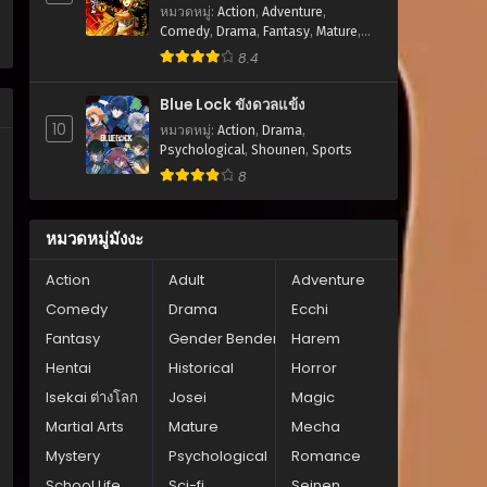
หมวดหมู่
:
Action
,
Adventure
,
Comedy
,
Drama
,
Fantasy
,
Mature
,
Romance
,
Seinen
8.4
Blue Lock ขังดวลแข้ง
10
หมวดหมู่
:
Action
,
Drama
,
Psychological
,
Shounen
,
Sports
8
หมวดหมู่มังงะ
Action
Adult
Adventure
Comedy
Drama
Ecchi
Fantasy
Gender Bender
Harem
Hentai
Historical
Horror
Isekai ต่างโลก
Josei
Magic
Martial Arts
Mature
Mecha
Mystery
Psychological
Romance
School Life
Sci-fi
Seinen