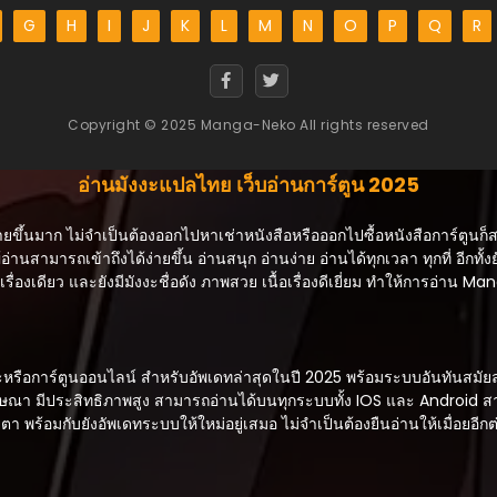
G
H
I
J
K
L
M
N
O
P
Q
R
Copyright © 2025 Manga-Neko All rights reserved
อ่านมังงะแปลไทย เว็บอ่านการ์ตูน 2025
ายขึ้นมาก ไม่จำเป็นต้องออกไปหาเช่าหนังสือหรือออกไปซื้อหนังสือการ์ตูนก็
้อ่านสามารถเข้าถึงได้ง่ายขึ้น อ่านสนุก อ่านง่าย อ่านได้ทุกเวลา ทุกที่ อีกทั้งย
ื่องเดียว และยังมีมังงะชื่อดัง ภาพสวย เนื้อเรื่องดีเยี่ยม ทำให้การอ่าน 
อการ์ตูนออนไลน์ สำหรับอัพเดทล่าสุดในปี 2025 พร้อมระบบอันทันสมัยล่าสุ
่มีโฆษณา มีประสิทธิภาพสูง สามารถอ่านได้บนทุกระบบทั้ง IOS และ Android
ตา พร้อมกับยังอัพเดทระบบให้ใหม่อยู่เสมอ ไม่จำเป็นต้องยืนอ่านให้เมื่อยอีกต