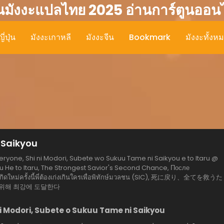
นมังงะแปลไทย 2025 อ่านการ์ตูนออน
ี่ปุ่น
มังงะเกาหลี
มังงะจีน
Bookmark
มังงะทั้งห
 Saikyou
eryone, Shi ni Modori, Subete wo Sukuu Tame ni Saikyou e to Itaru @
u He to Itaru, The Strongest Savior's Second Chance, После
กิดใหม่ครั้งนี้พี่ต้องเก่งเกินใครเพื่อพิทักษ์มวลชน (SIC), 死に戻り、全てを救うた
 위해 최강에 도달한다
 ni Modori, Subete o Sukuu Tame ni Saikyou