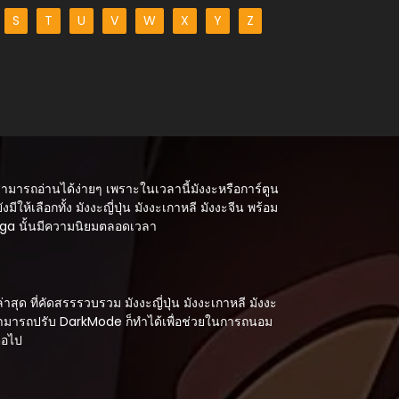
S
T
U
V
W
X
Y
Z
สามารถอ่านได้ง่ายๆ เพราะในเวลานี้มังงะหรือการ์ตูน
ังมีให้เลือกทั้ง มังงะญี่ปุ่น มังงะเกาหลี มังงะจีน พร้อม
Manga นั้นมีความนิยมตลอดเวลา
ด ที่คัดสรรรวบรวม มังงะญี่ปุ่น มังงะเกาหลี มังงะ
 สามารถปรับ DarkMode ก็ทำได้เพื่อช่วยในการถนอม
่อไป