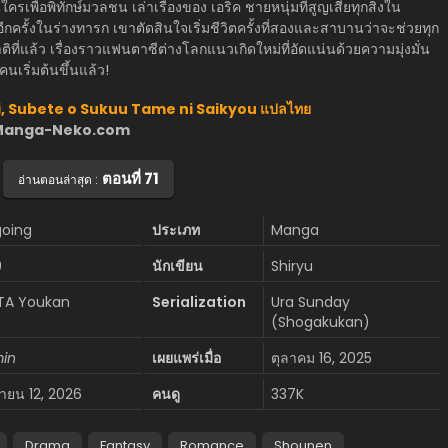
เกินใครเพื่อพิทักษ์มวลชน เล่าเรื่องของ เอริค ชายหนุ่มที่สูญเสียทุกสิ่งใน
กครั้งในร่างทารก เขาตัดสินใจเริ่มชีวิตครั้งที่สองและสาบานว่าจะช่วยทุก
ิที่แล้ว เรื่องราวแฟนตาซีต่างโลกแนวเกิดใหม่ที่อัดแน่นด้วยความมุ่งมั่น
คนเริ่มต้นขึ้นแล้ว!
ori, Subete o Sukuu Tame ni Saikyou แปลไทย
ว็บ Manga-Neko.com
ตอนที่ 71
อ่านตอนล่าสุด :
oing
ประเภท
Manga
9
นักเขียน
Shiryu
A Youkan
Serialization
Ura Sunday
(Shogakukan)
in
เผยแพร่เมื่อ
ตุลาคม 16, 2025
นายน 12, 2026
คนดู
337K
Drama
Fantasy
Romance
Shounen