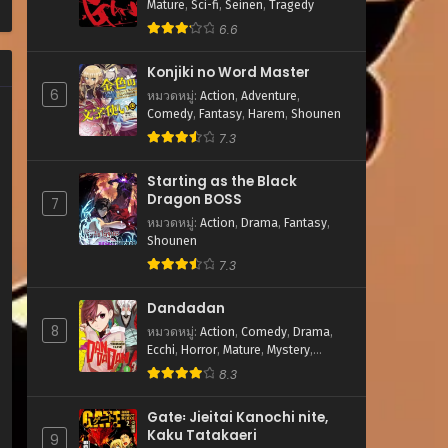
Mature
,
Sci-fi
,
Seinen
,
Tragedy
6.6
Konjiki no Word Master
6
หมวดหมู่
:
Action
,
Adventure
,
Comedy
,
Fantasy
,
Harem
,
Shounen
7.3
Starting as the Black
Dragon BOSS
7
หมวดหมู่
:
Action
,
Drama
,
Fantasy
,
Shounen
7.3
Dandadan
8
หมวดหมู่
:
Action
,
Comedy
,
Drama
,
Ecchi
,
Horror
,
Mature
,
Mystery
,
Romance
,
School Life
,
Sci-fi
,
8.3
Shounen
,
Supernatural
Gate꞉ Jieitai Kanochi nite,
Kaku Tatakaeri
9