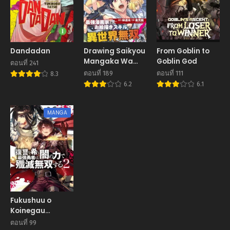
Dandadan
Drawing Saikyou
From Goblin to
Mangaka Wa
Goblin God
ตอนที่ 241
Oekaki Skill De
ตอนที่ 189
ตอนที่ 111
8.3
Isekai Musou
6.2
6.1
Suru!
MANGA
Fukushuu o
Koinegau
Saikyou Yuusha
ตอนที่ 99