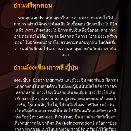
อ่านฟรีทุกตอน
หากคุณเคยประสบปัญหาในการอ่านมังงะตอนต่อไปไม่
สามารถอ่านได้เพราะต้องเสียเงินซื้อตอน ปัญหานี้จะไม่มีอีก
แล้ว เพราะทีมงานจะไม่มีการเก็บเงินเพื่อซื้อตอน สามารถ
อ่านตอนต่อไปได้ยาวๆ จนถึงล่าสุด ในการ "อ่านมังงะฟรีทุก
ตอน" ไม่มีกั๊กตอนอีกต่อไป อ่านตามทันกันทุกคน ไม่ต้องเสีย
อารมณ์กันอีกต่อไป มาอ่านตอนล่าสุดด้วยกันกับพวกเรากัน
เถอะ
อ่านมังงะจีน เกาหลี ญี่ปุ่น
มังงะญี่ปุ่น มังฮวา Manhwa และมังงะจีน Manhua มีความ
แตกต่างกันในหลายด้าน ในมังงะญี่ปุ่นนั้นมีสไตล์การวาดที่
หลากหลาย บางเรื่องเน้นลายเส้นละเอียด บางเรื่องใช้เส้น
เรียบง่าย มีความหลากหลายสูง ครอบคลุมทุกแนวตั้งแต่แอ็
กชัน, โรแมนติก, ไซไฟ, ไปจนถึงเรื่องราวชีวิตประจำวัน
ส่วนมังงะจีนและเกาหลีนั้น มักใช้สีสันสดใสและมีการลงสี
ทั้งเรื่อง (ต่างจากมังงะที่ส่วนใหญ่เป็นขาวดำ) มักมีเนื้อหา
เกี่ยวกับการกลับชาติมาเกิด (Reincarnation) หรือการย้อน
เวลา หากชอบแนวไหนทางเว็บเราก็มีจัดเตรียมไว้ให้พร้อม