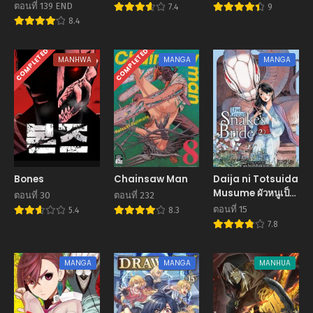
ตอนที่ 139 END
7.4
9
8.4
COMPLETED
COMPLETED
MANHWA
MANGA
MANGA
Bones
Chainsaw Man
Daija ni Totsuida
Musume ผัวหนูเป็น
ตอนที่ 30
ตอนที่ 232
งู
ตอนที่ 15
5.4
8.3
7.8
MANGA
MANGA
MANHUA