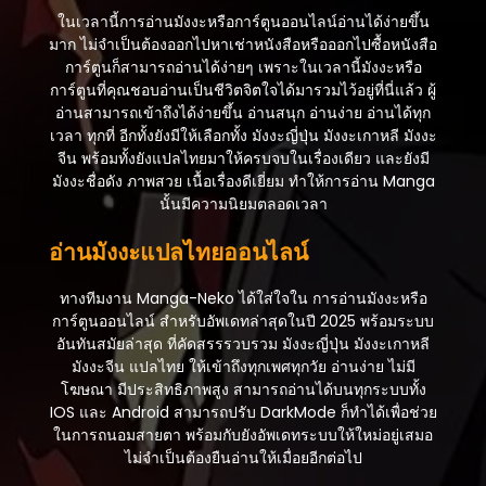
ในเวลานี้การอ่านมังงะหรือการ์ตูนออนไลน์อ่านได้ง่ายขึ้น
มาก ไม่จำเป็นต้องออกไปหาเช่าหนังสือหรือออกไปซื้อหนังสือ
การ์ตูนก็สามารถอ่านได้ง่ายๆ เพราะในเวลานี้มังงะหรือ
การ์ตูนที่คุณชอบอ่านเป็นชีวิตจิตใจได้มารวมไว้อยู่ที่นี่แล้ว ผู้
อ่านสามารถเข้าถึงได้ง่ายขึ้น อ่านสนุก อ่านง่าย อ่านได้ทุก
เวลา ทุกที่ อีกทั้งยังมีให้เลือกทั้ง มังงะญี่ปุ่น มังงะเกาหลี มังงะ
จีน พร้อมทั้งยังแปลไทยมาให้ครบจบในเรื่องเดียว และยังมี
มังงะชื่อดัง ภาพสวย เนื้อเรื่องดีเยี่ยม ทำให้การอ่าน Manga
นั้นมีความนิยมตลอดเวลา
อ่านมังงะแปลไทยออนไลน์
ทางทีมงาน Manga-Neko ได้ใส่ใจใน การอ่านมังงะหรือ
การ์ตูนออนไลน์ สำหรับอัพเดทล่าสุดในปี 2025 พร้อมระบบ
อันทันสมัยล่าสุด ที่คัดสรรรวบรวม มังงะญี่ปุ่น มังงะเกาหลี
มังงะจีน แปลไทย ให้เข้าถึงทุกเพศทุกวัย อ่านง่าย ไม่มี
โฆษณา มีประสิทธิภาพสูง สามารถอ่านได้บนทุกระบบทั้ง
IOS และ Android สามารถปรับ DarkMode ก็ทำได้เพื่อช่วย
ในการถนอมสายตา พร้อมกับยังอัพเดทระบบให้ใหม่อยู่เสมอ
ไม่จำเป็นต้องยืนอ่านให้เมื่อยอีกต่อไป