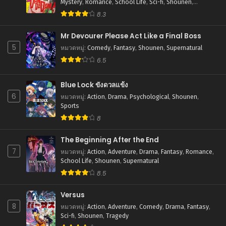
Mystery
,
Romance
,
School Life
,
Sci-fi
,
Shounen
,
Supernatural
8.3
Mr Devourer Please Act Like a Final Boss
5
หมวดหมู่
:
Comedy
,
Fantasy
,
Shounen
,
Supernatural
6.5
Blue Lock ขังดวลแข้ง
6
หมวดหมู่
:
Action
,
Drama
,
Psychological
,
Shounen
,
Sports
8
The Beginning After the End
7
หมวดหมู่
:
Action
,
Adventure
,
Drama
,
Fantasy
,
Romance
,
School Life
,
Shounen
,
Supernatural
8.5
Versus
8
หมวดหมู่
:
Action
,
Adventure
,
Comedy
,
Drama
,
Fantasy
,
Sci-fi
,
Shounen
,
Tragedy