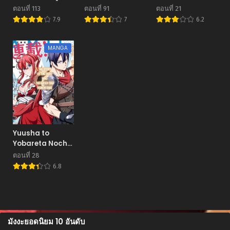
ลาโลกแล้ว
Maou-sama wa
wa Yuusha no
ตอนที่ 113
ตอนที่ 91
ตอนที่ 21
Kaerizaku Tame
Hahaoya to
7.9
7
6.2
ni Mamono
Party wo
Guild wo
Kumimashita!
Tsukuru Koto ni
MANGA
Shimashita
Yuusha to
Yobareta Nochi
ni – Soshite
ตอนที่ 28
Musou Otoko wa
6.8
Kazoku wo
Tsukuru
มังงะยอดนิยม 10 อันดับ