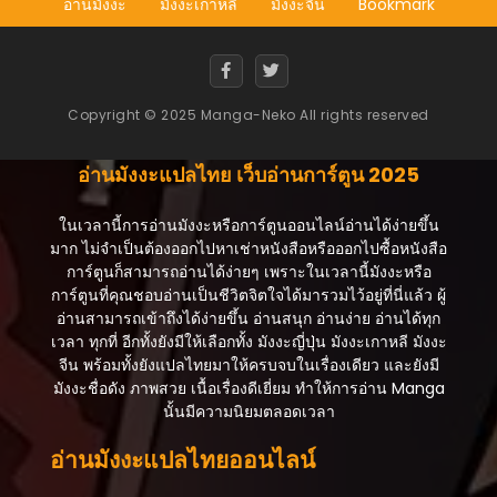
อ่านมังงะ
มังงะเกาหลี
มังงะจีน
Bookmark
Copyright © 2025 Manga-Neko All rights reserved
อ่านมังงะแปลไทย เว็บอ่านการ์ตูน 2025
ในเวลานี้การอ่านมังงะหรือการ์ตูนออนไลน์อ่านได้ง่ายขึ้น
มาก ไม่จำเป็นต้องออกไปหาเช่าหนังสือหรือออกไปซื้อหนังสือ
การ์ตูนก็สามารถอ่านได้ง่ายๆ เพราะในเวลานี้มังงะหรือ
การ์ตูนที่คุณชอบอ่านเป็นชีวิตจิตใจได้มารวมไว้อยู่ที่นี่แล้ว ผู้
อ่านสามารถเข้าถึงได้ง่ายขึ้น อ่านสนุก อ่านง่าย อ่านได้ทุก
เวลา ทุกที่ อีกทั้งยังมีให้เลือกทั้ง มังงะญี่ปุ่น มังงะเกาหลี มังงะ
จีน พร้อมทั้งยังแปลไทยมาให้ครบจบในเรื่องเดียว และยังมี
มังงะชื่อดัง ภาพสวย เนื้อเรื่องดีเยี่ยม ทำให้การอ่าน Manga
นั้นมีความนิยมตลอดเวลา
อ่านมังงะแปลไทยออนไลน์