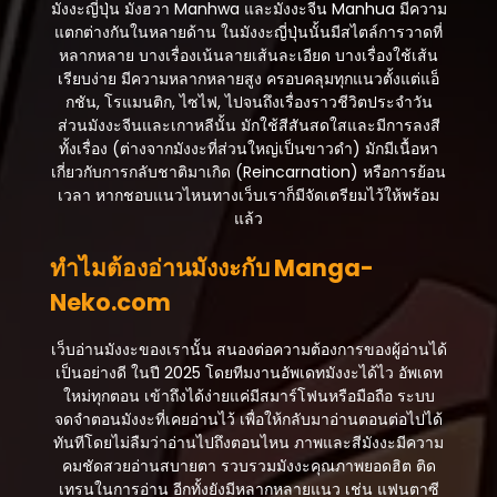
มังงะญี่ปุ่น มังฮวา Manhwa และมังงะจีน Manhua มีความ
แตกต่างกันในหลายด้าน ในมังงะญี่ปุ่นนั้นมีสไตล์การวาดที่
หลากหลาย บางเรื่องเน้นลายเส้นละเอียด บางเรื่องใช้เส้น
เรียบง่าย มีความหลากหลายสูง ครอบคลุมทุกแนวตั้งแต่แอ็
กชัน, โรแมนติก, ไซไฟ, ไปจนถึงเรื่องราวชีวิตประจำวัน
ส่วนมังงะจีนและเกาหลีนั้น มักใช้สีสันสดใสและมีการลงสี
ทั้งเรื่อง (ต่างจากมังงะที่ส่วนใหญ่เป็นขาวดำ) มักมีเนื้อหา
เกี่ยวกับการกลับชาติมาเกิด (Reincarnation) หรือการย้อน
เวลา หากชอบแนวไหนทางเว็บเราก็มีจัดเตรียมไว้ให้พร้อม
แล้ว
ทำไมต้องอ่านมังงะกับ Manga-
Neko.com
เว็บอ่านมังงะของเรานั้น สนองต่อความต้องการของผู้อ่านได้
เป็นอย่างดี ในปี 2025 โดยทีมงานอัพเดทมังงะได้ไว อัพเดท
ใหม่ทุกตอน เข้าถึงได้ง่ายแค่มีสมาร์โฟนหรือมือถือ ระบบ
จดจำตอนมังงะที่เคยอ่านไว้ เพื่อให้กลับมาอ่านตอนต่อไปได้
ทันทีโดยไม่ลืมว่าอ่านไปถึงตอนไหน ภาพและสีมังงะมีความ
คมชัดสวยอ่านสบายตา รวบรวมมังงะคุณภาพยอดฮิต ติด
เทรนในการอ่าน อีกทั้งยังมีหลากหลายแนว เช่น แฟนตาซี