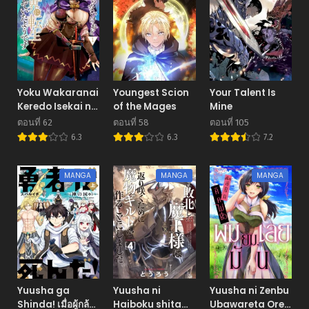
Yoku Wakaranai
Youngest Scion
Your Talent Is
Keredo Isekai ni
of the Mages
Mine
Tensei Shiteita
ตอนที่ 62
ตอนที่ 58
ตอนที่ 105
You Desu
6.3
6.3
7.2
MANGA
MANGA
MANGA
Yuusha ga
Yuusha ni
Yuusha ni Zenbu
Shinda! เมื่อผู้กล้า
Haiboku shita
Ubawareta Ore