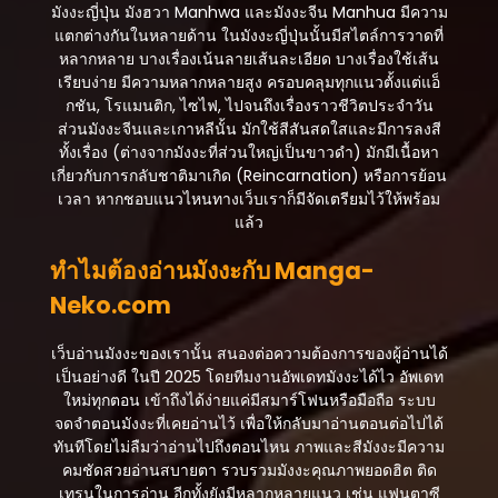
ตอนที่ 18
มังงะญี่ปุ่น มังฮวา Manhwa และมังงะจีน Manhua มีความ
สิงหาคม 27, 2025
แตกต่างกันในหลายด้าน ในมังงะญี่ปุ่นนั้นมีสไตล์การวาดที่
หลากหลาย บางเรื่องเน้นลายเส้นละเอียด บางเรื่องใช้เส้น
ตอนที่ 17
เรียบง่าย มีความหลากหลายสูง ครอบคลุมทุกแนวตั้งแต่แอ็
สิงหาคม 27, 2025
กชัน, โรแมนติก, ไซไฟ, ไปจนถึงเรื่องราวชีวิตประจำวัน
ส่วนมังงะจีนและเกาหลีนั้น มักใช้สีสันสดใสและมีการลงสี
ตอนที่ 16
ทั้งเรื่อง (ต่างจากมังงะที่ส่วนใหญ่เป็นขาวดำ) มักมีเนื้อหา
สิงหาคม 27, 2025
เกี่ยวกับการกลับชาติมาเกิด (Reincarnation) หรือการย้อน
เวลา หากชอบแนวไหนทางเว็บเราก็มีจัดเตรียมไว้ให้พร้อม
ตอนที่ 15
แล้ว
สิงหาคม 27, 2025
ทำไมต้องอ่านมังงะกับ Manga-
ตอนที่ 14
Neko.com
สิงหาคม 27, 2025
ตอนที่ 13
เว็บอ่านมังงะของเรานั้น สนองต่อความต้องการของผู้อ่านได้
สิงหาคม 27, 2025
เป็นอย่างดี ในปี 2025 โดยทีมงานอัพเดทมังงะได้ไว อัพเดท
ใหม่ทุกตอน เข้าถึงได้ง่ายแค่มีสมาร์โฟนหรือมือถือ ระบบ
ตอนที่ 12
จดจำตอนมังงะที่เคยอ่านไว้ เพื่อให้กลับมาอ่านตอนต่อไปได้
สิงหาคม 27, 2025
ทันทีโดยไม่ลืมว่าอ่านไปถึงตอนไหน ภาพและสีมังงะมีความ
คมชัดสวยอ่านสบายตา รวบรวมมังงะคุณภาพยอดฮิต ติด
ตอนที่ 11
เทรนในการอ่าน อีกทั้งยังมีหลากหลายแนว เช่น แฟนตาซี