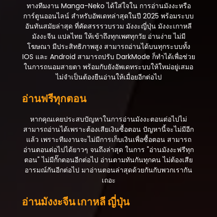
ทางทีมงาน Manga-Neko ได้ใส่ใจใน การอ่านมังงะหรือ
ตอนที่ 25
การ์ตูนออนไลน์ สำหรับอัพเดทล่าสุดในปี 2025 พร้อมระบบ
สิงหาคม 27, 2025
อันทันสมัยล่าสุด ที่คัดสรรรวบรวม มังงะญี่ปุ่น มังงะเกาหลี
มังงะจีน แปลไทย ให้เข้าถึงทุกเพศทุกวัย อ่านง่าย ไม่มี
ตอนที่ 24
โฆษณา มีประสิทธิภาพสูง สามารถอ่านได้บนทุกระบบทั้ง
สิงหาคม 27, 2025
IOS และ Android สามารถปรับ DarkMode ก็ทำได้เพื่อช่วย
ในการถนอมสายตา พร้อมกับยังอัพเดทระบบให้ใหม่อยู่เสมอ
ตอนที่ 23
ไม่จำเป็นต้องยืนอ่านให้เมื่อยอีกต่อไป
สิงหาคม 27, 2025
อ่านฟรีทุกตอน
ตอนที่ 22
สิงหาคม 27, 2025
หากคุณเคยประสบปัญหาในการอ่านมังงะตอนต่อไปไม่
สามารถอ่านได้เพราะต้องเสียเงินซื้อตอน ปัญหานี้จะไม่มีอีก
ตอนที่ 21
แล้ว เพราะทีมงานจะไม่มีการเก็บเงินเพื่อซื้อตอน สามารถ
สิงหาคม 27, 2025
อ่านตอนต่อไปได้ยาวๆ จนถึงล่าสุด ในการ "อ่านมังงะฟรีทุก
ตอน" ไม่มีกั๊กตอนอีกต่อไป อ่านตามทันกันทุกคน ไม่ต้องเสีย
ตอนที่ 20
อารมณ์กันอีกต่อไป มาอ่านตอนล่าสุดด้วยกันกับพวกเรากัน
สิงหาคม 27, 2025
เถอะ
ตอนที่ 19
อ่านมังงะจีน เกาหลี ญี่ปุ่น
สิงหาคม 27, 2025