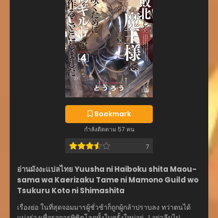
Shimashita., 勇者に敗北した魔王様は返り咲くために魔物ギル
ドを作ることにしました。
Bookmark
กำลังติดตาม 57 คน
7
อ่านมังงะแปลไทย Yuusha ni Haiboku shita Maou-
sama wa Kaerizaku Tame ni Mamono Guild wo
Tsukuru Koto ni Shimashita
เรื่องย่อ ในที่สุดจอมมารผู้ชั่วช้าก็ถูกผู้กล้าปราบลง ทว่าตนได้
แบ่งร่างเพื่อรอการพิชิตโลกทั้งใบครั้งใหม่อยู่…! อย่าลืมไป