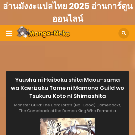
อ่านมังงะแปลไทย 2025 อ่านการ์ตูน
ออนไลน์
Yuusha ni Haiboku shita Maou-sama
wa Kaerizaku Tame ni Mamono Guild wo
Tsukuru Koto ni Shimashita
Monster Guild: The Dark Lord’s (No-Good) Comeback!,
The Comeback of the Demon King Who Formed a
Demon's Guild After Being Vanquished by the Hero, The
Devil Who Lost to the Hero Decided to Create a Monster
Guild to Return, Yuusha ni Haiboku shita Maou-sama wa
Kaerizaku Tame ni Mamono Guild wo Tsukuru Koto ni