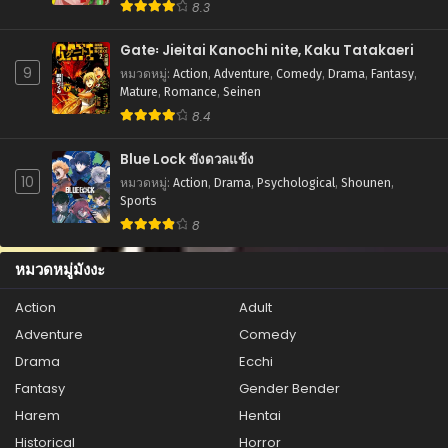
Supernatural
8.3
ตอนที่ 47
Gate꞉ Jieitai Kanochi nite, Kaku Tatakaeri
สิงหาคม 27, 2025
9
หมวดหมู่
:
Action
,
Adventure
,
Comedy
,
Drama
,
Fantasy
,
ตอนที่ 46
Mature
,
Romance
,
Seinen
สิงหาคม 27, 2025
8.4
ตอนที่ 45
Blue Lock ขังดวลแข้ง
สิงหาคม 27, 2025
10
หมวดหมู่
:
Action
,
Drama
,
Psychological
,
Shounen
,
Sports
ตอนที่ 44
8
สิงหาคม 27, 2025
หมวดหมู่มังงะ
ตอนที่ 43
สิงหาคม 27, 2025
Action
Adult
Adventure
Comedy
ตอนที่ 42
สิงหาคม 27, 2025
Drama
Ecchi
Fantasy
Gender Bender
ตอนที่ 41
Harem
Hentai
สิงหาคม 27, 2025
Historical
Horror