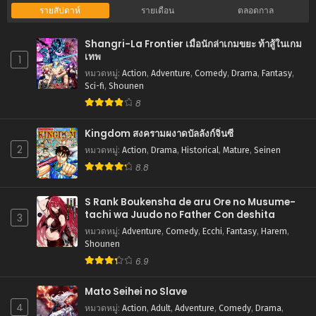
ตอนที่ 62
รายสัปดาห์
รายเดือน
ตลอดกาล
สิงหาคม 27, 2025
Shangri-La Frontier เมื่อนักล่าเกมขยะ ท้าสู้ในเกม
ตอนที่ 61
เทพ
1
สิงหาคม 27, 2025
หมวดหมู่
:
Action
,
Adventure
,
Comedy
,
Drama
,
Fantasy
,
Sci-fi
,
Shounen
ตอนที่ 60
8
สิงหาคม 27, 2025
Kingdom สงครามผงาดบัลลังก์จิ๋นซี
ตอนที่ 59
2
หมวดหมู่
:
Action
,
Drama
,
Historical
,
Mature
,
Seinen
สิงหาคม 27, 2025
8.8
ตอนที่ 58
สิงหาคม 27, 2025
S Rank Boukensha de aru Ore no Musume-
tachi wa Juudo no Father Con deshita
3
ตอนที่ 57
หมวดหมู่
:
Adventure
,
Comedy
,
Ecchi
,
Fantasy
,
Harem
,
สิงหาคม 27, 2025
Shounen
6.9
ตอนที่ 56
สิงหาคม 27, 2025
Mato Seihei no Slave
4
หมวดหมู่
:
Action
,
Adult
,
Adventure
,
Comedy
,
Drama
,
ตอนที่ 55