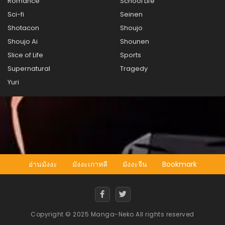
Romance
School Life
Sci-fi
Seinen
Shotacon
Shoujo
Shoujo Ai
Shounen
Slice of Life
Sports
Supernatural
Tragedy
Yuri
อ่านมังงะ
มังงะเกาหลี
มังงะจีน
Bookmark
Copyright © 2025 Manga-Neko All rights reserved