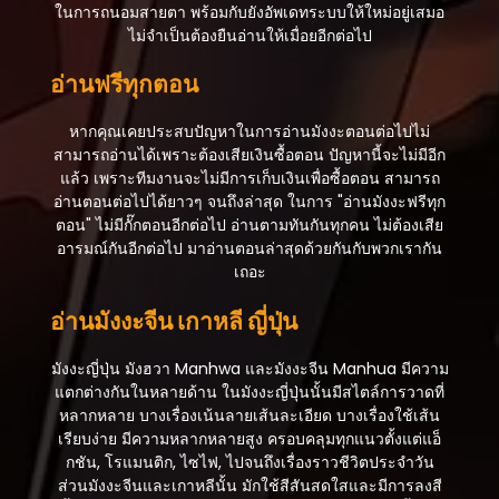
ในการถนอมสายตา พร้อมกับยังอัพเดทระบบให้ใหม่อยู่เสมอ
ไม่จำเป็นต้องยืนอ่านให้เมื่อยอีกต่อไป
อ่านฟรีทุกตอน
หากคุณเคยประสบปัญหาในการอ่านมังงะตอนต่อไปไม่
สามารถอ่านได้เพราะต้องเสียเงินซื้อตอน ปัญหานี้จะไม่มีอีก
แล้ว เพราะทีมงานจะไม่มีการเก็บเงินเพื่อซื้อตอน สามารถ
อ่านตอนต่อไปได้ยาวๆ จนถึงล่าสุด ในการ "อ่านมังงะฟรีทุก
ตอน" ไม่มีกั๊กตอนอีกต่อไป อ่านตามทันกันทุกคน ไม่ต้องเสีย
อารมณ์กันอีกต่อไป มาอ่านตอนล่าสุดด้วยกันกับพวกเรากัน
เถอะ
อ่านมังงะจีน เกาหลี ญี่ปุ่น
มังงะญี่ปุ่น มังฮวา Manhwa และมังงะจีน Manhua มีความ
แตกต่างกันในหลายด้าน ในมังงะญี่ปุ่นนั้นมีสไตล์การวาดที่
หลากหลาย บางเรื่องเน้นลายเส้นละเอียด บางเรื่องใช้เส้น
เรียบง่าย มีความหลากหลายสูง ครอบคลุมทุกแนวตั้งแต่แอ็
กชัน, โรแมนติก, ไซไฟ, ไปจนถึงเรื่องราวชีวิตประจำวัน
ส่วนมังงะจีนและเกาหลีนั้น มักใช้สีสันสดใสและมีการลงสี