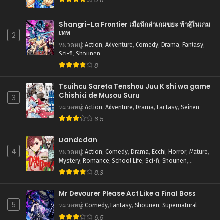
8.8
Shangri-La Frontier เมื่อนักล่าเกมขยะ ท้าสู้ในเกม
เทพ
2
หมวดหมู่
:
Action
,
Adventure
,
Comedy
,
Drama
,
Fantasy
,
Sci-fi
,
Shounen
8
Tsuihou Sareta Tenshou Juu Kishi wa game
Chishiki de Musou Suru
3
หมวดหมู่
:
Action
,
Adventure
,
Drama
,
Fantasy
,
Seinen
6.5
Dandadan
4
หมวดหมู่
:
Action
,
Comedy
,
Drama
,
Ecchi
,
Horror
,
Mature
,
Mystery
,
Romance
,
School Life
,
Sci-fi
,
Shounen
,
Supernatural
8.3
Mr Devourer Please Act Like a Final Boss
5
หมวดหมู่
:
Comedy
,
Fantasy
,
Shounen
,
Supernatural
6.5