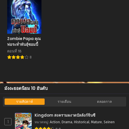
Zombie Papa คุณ
พ่อระห่ำพันธุ์ซอมบี้
ตอนที่ 18
8
มังงะยอดนิยม 10 อันดับ
รายสัปดาห์
รายเดือน
ตลอดกาล
Kingdom สงครามผงาดบัลลังก์จิ๋นซี
1
หมวดหมู่
:
Action
,
Drama
,
Historical
,
Mature
,
Seinen