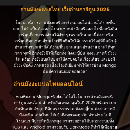
อ่านมังงะแปลไทย เว็บอ่านการ์ตูน 2025
ในเวลานี้การอ่านมังงะหรือการ์ตูนออนไลน์อ่านได้ง่ายขึ้น
มาก ไม่จำเป็นต้องออกไปหาเช่าหนังสือหรือออกไปซื้อหนังสือ
การ์ตูนก็สามารถอ่านได้ง่ายๆ เพราะในเวลานี้มังงะหรือ
การ์ตูนที่คุณชอบอ่านเป็นชีวิตจิตใจได้มารวมไว้อยู่ที่นี่แล้ว ผู้
อ่านสามารถเข้าถึงได้ง่ายขึ้น อ่านสนุก อ่านง่าย อ่านได้ทุก
เวลา ทุกที่ อีกทั้งยังมีให้เลือกทั้ง มังงะญี่ปุ่น มังงะเกาหลี มังงะ
จีน พร้อมทั้งยังแปลไทยมาให้ครบจบในเรื่องเดียว และยังมี
มังงะชื่อดัง ภาพสวย เนื้อเรื่องดีเยี่ยม ทำให้การอ่าน Manga
นั้นมีความนิยมตลอดเวลา
อ่านมังงะแปลไทยออนไลน์
ทางทีมงาน Manga-Neko ได้ใส่ใจใน การอ่านมังงะหรือ
การ์ตูนออนไลน์ สำหรับอัพเดทล่าสุดในปี 2025 พร้อมระบบ
อันทันสมัยล่าสุด ที่คัดสรรรวบรวม มังงะญี่ปุ่น มังงะเกาหลี
มังงะจีน แปลไทย ให้เข้าถึงทุกเพศทุกวัย อ่านง่าย ไม่มี
โฆษณา มีประสิทธิภาพสูง สามารถอ่านได้บนทุกระบบทั้ง
IOS และ Android สามารถปรับ DarkMode ก็ทำได้เพื่อช่วย