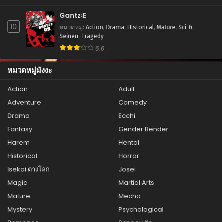
Gantz꞉E
10
หมวดหมู่
:
Action
,
Drama
,
Historical
,
Mature
,
Sci-fi
,
Seinen
,
Tragedy
6.6
หมวดหมู่มังงะ
Action
Adult
Adventure
Comedy
Drama
Ecchi
Fantasy
Gender Bender
Harem
Hentai
Historical
Horror
Isekai ต่างโลก
Josei
Magic
Martial Arts
Mature
Mecha
Mystery
Psychological