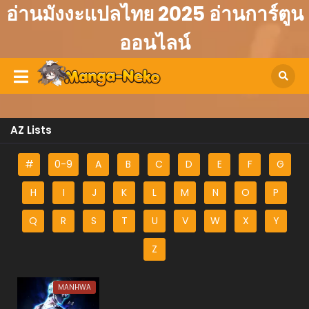
อ่านมังงะแปลไทย 2025 อ่านการ์ตูน
ออนไลน์
AZ Lists
#
0-9
A
B
C
D
E
F
G
H
I
J
K
L
M
N
O
P
Q
R
S
T
U
V
W
X
Y
Z
MANHWA