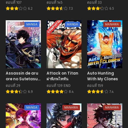
Through
ตอนที่ 107
ตอนที่ 145
ตอนที่ 33
Regression
6.2
7.3
6.5
COMPLETED
MANGA
MANGA
MANHWA
Assassin de aru
Attack on Titan
Auto Hunting
ore no Sutetasu
ผ่าพิภพไททัน
With My Clones
ga Yuusha yori
ตอนที่ 29
ตอนที่ 139 END
ตอนที่ 159
mo Akiraka ni
6.9
8.4
7.4
Tsuyoi Nodaga
MANGA
MANHWA
MANHWA