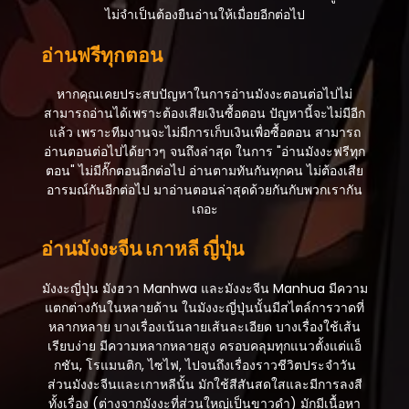
ไม่จำเป็นต้องยืนอ่านให้เมื่อยอีกต่อไป
อ่านฟรีทุกตอน
หากคุณเคยประสบปัญหาในการอ่านมังงะตอนต่อไปไม่
สามารถอ่านได้เพราะต้องเสียเงินซื้อตอน ปัญหานี้จะไม่มีอีก
แล้ว เพราะทีมงานจะไม่มีการเก็บเงินเพื่อซื้อตอน สามารถ
อ่านตอนต่อไปได้ยาวๆ จนถึงล่าสุด ในการ "อ่านมังงะฟรีทุก
ตอน" ไม่มีกั๊กตอนอีกต่อไป อ่านตามทันกันทุกคน ไม่ต้องเสีย
อารมณ์กันอีกต่อไป มาอ่านตอนล่าสุดด้วยกันกับพวกเรากัน
เถอะ
อ่านมังงะจีน เกาหลี ญี่ปุ่น
มังงะญี่ปุ่น มังฮวา Manhwa และมังงะจีน Manhua มีความ
แตกต่างกันในหลายด้าน ในมังงะญี่ปุ่นนั้นมีสไตล์การวาดที่
หลากหลาย บางเรื่องเน้นลายเส้นละเอียด บางเรื่องใช้เส้น
เรียบง่าย มีความหลากหลายสูง ครอบคลุมทุกแนวตั้งแต่แอ็
กชัน, โรแมนติก, ไซไฟ, ไปจนถึงเรื่องราวชีวิตประจำวัน
ส่วนมังงะจีนและเกาหลีนั้น มักใช้สีสันสดใสและมีการลงสี
ทั้งเรื่อง (ต่างจากมังงะที่ส่วนใหญ่เป็นขาวดำ) มักมีเนื้อหา