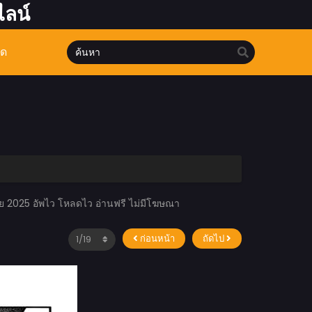
ไลน์
มด
ย 2025 อัพไว โหลดไว อ่านฟรี ไม่มีโฆษณา
ก่อนหน้า
ถัดไป