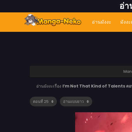
อ่า
อ่านมังงะ
มังงะญ
Man
อ่านมังงะเรื่อง
I’m Not That Kind of Talents ตอน