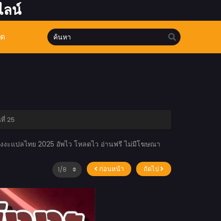
ไลน์
มด
ี่ 25
มังงะแปลไทย 2025 อัพไว โหลดไว อ่านฟรี ไม่มีโฆษณา
ก่อนหน้า
ถัดไป