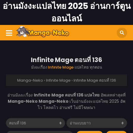
อ่านมังงะแปลไทย 2025 อ่านการ์ตูน
ออนไลน์
Infinite Mage ตอนที่ 136
มังงะเรื่อง
Infinite Mage
แปลไทย ทุกตอน
Manga-Neko
›
Infinite Mage
›
Infinite Mage ตอนที่ 136
อ่านมังงะเรื่อง
Infinite Mage ตอนที่ 136 แปลไทย
อัพเดทล่าสุดที่
Manga-Neko
Manga-Neko
เว็บอ่านมังงะแปลไทย 2025 อัพ
ไว โหลดไว อ่านฟรี ไม่มีโฆษณา