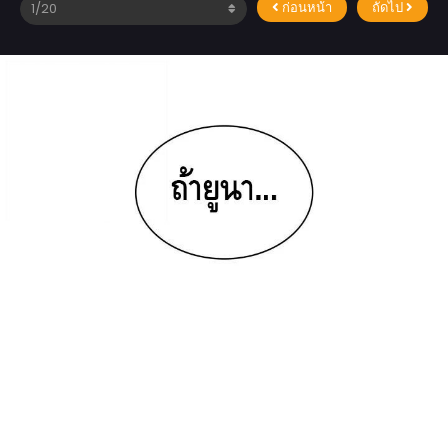
ก่อนหน้า
ถัดไป