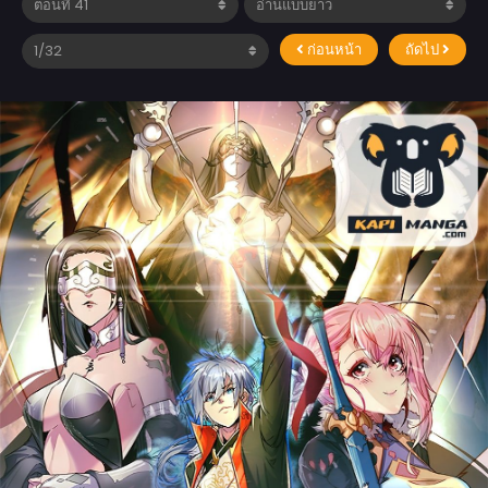
ก่อนหน้า
ถัดไป