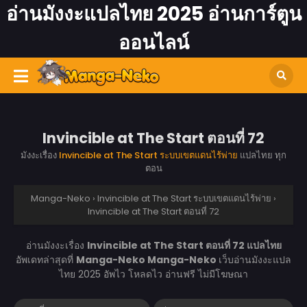
อ่านมังงะแปลไทย 2025 อ่านการ์ตูน
ออนไลน์
Invincible at The Start ตอนที่ 72
มังงะเรื่อง
Invincible at The Start ระบบเขตแดนไร้พ่าย
แปลไทย ทุก
ตอน
Manga-Neko
›
Invincible at The Start ระบบเขตแดนไร้พ่าย
›
Invincible at The Start ตอนที่ 72
อ่านมังงะเรื่อง
Invincible at The Start ตอนที่ 72 แปลไทย
อัพเดทล่าสุดที่
Manga-Neko
Manga-Neko
เว็บอ่านมังงะแปล
ไทย 2025 อัพไว โหลดไว อ่านฟรี ไม่มีโฆษณา