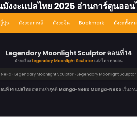
นมังงะแปลไทย 2025 อ่านการ์ตูนออน
ี่ปุ่น
มังงะเกาหลี
มังงะจีน
Bookmark
มังงะทั้งห
Legendary Moonlight Sculptor ตอนที่ 14
มังงะเรื่อง
Legendary Moonlight Sculptor
แปลไทย ทุกตอน
-Neko
›
Legendary Moonlight Sculptor
›
Legendary Moonlight Sculptor ต
นที่ 14 แปลไทย
อัพเดทล่าสุดที่
Manga-Neko
Manga-Neko
เว็บอ่า