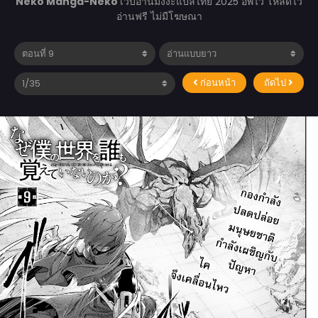
Neko
Manga-Neko
เว็บอ่านมังงะแปลไทย 2025 อัพไว โหลดไว
อ่านฟรี ไม่มีโฆษณา
ก่อนหน้า
ถัดไป