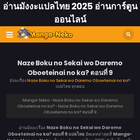
อ่านมังงะแปลไทย 2025 อ่านการ์ตูน
ออนไลน์
Naze Boku no Sekai wo Daremo
Oboeteinai no ka? ตอนที่ 9
มังงะเรื่อง
Naze Boku no Sekai wo Daremo Oboeteinai no ka?
แปลไทย ทุกตอน
Manga-Neko
›
Naze Boku no Sekai wo Daremo
Oboeteinai no ka?
›
Naze Boku no Sekai wo Daremo
Oboeteinai no ka? ตอนที่ 9
อ่านมังงะเรื่อง
Naze Boku no Sekai wo Daremo
Oboeteinai no ka? ตอนที่ 9 แปลไทย
อัพเดทล่าสุดที่
Manga-