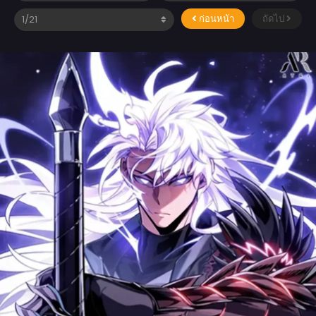
ก่อนหน้า
ถัดไป