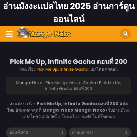
อ่านมังงะแปลไทย 2025 อ่านการ์ตูน
ออนไลน์
Pick Me Up, Infinite Gacha ตอนที่ 200
มังงะเรื่อง
Pick Me Up, Infinite Gacha
แปลไทย ทุกตอน
Manga-Neko
›
Pick Me Up, Infinite Gacha
›
Pick Me Up,
Infinite Gacha ตอนที่ 200
อ่านมังงะเรื่อง
Pick Me Up, Infinite Gacha ตอนที่ 200 แปล
ไทย
อัพเดทล่าสุดที่
Manga-Neko
Manga-Neko
เว็บอ่านมังงะ
แปลไทย 2025 อัพไว โหลดไว อ่านฟรี ไม่มีโฆษณา