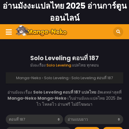
อ่านมังงะแปลไทย 2025 อ่านการ์ตูน
ออนไลน์
Solo Leveling ตอนที่ 187
มังงะเรื่อง
Solo Leveling
แปลไทย ทุกตอน
Manga-Neko
›
Solo Leveling
›
Solo Leveling ตอนที่ 187
อ่านมังงะเรื่อง
Solo Leveling ตอนที่ 187 แปลไทย
อัพเดทล่าสุดที่
Manga-Neko
Manga-Neko
เว็บอ่านมังงะแปลไทย 2025 อัพ
ไว โหลดไว อ่านฟรี ไม่มีโฆษณา