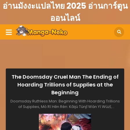
อ่านมังงะแปลไทย 2025 อ่านการ์ตูน
ออนไลน์
The Doomsday Cruel Man The Ending of
Hoarding Trillions of Supplies at the
Beginning
Doomsday Ruthless Man: Beginning With Hoarding Trillions
of Supplies, Mò Rì Hěn Rén: Kāijú Túnjī Wàn Yì Wùzī,
Stockpiling in Apocalypse, The Doomsday Ruthless Man:
Hoarding Trillions of Supplies at the Beginning, The Last All-
Knowing Man Collected Trillions of Stuff from Day One, 最底
辺転生者のリベンジ, 末日狠人：开局囤积万亿物资, 末日狠人：開