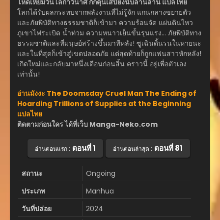
โหดเหี้ยมวันโลกาวินาศ กักตุนเสบียงนับล้านล้าน แปลไทย
โลกได้รับผลกระทบจากพลังงานที่ไม่รู้จัก แกนกลางขยายตัว
และภัยพิบัติทางธรรมชาติก็เข้ามา ความร้อนจัด แผ่นดินไหว
ภูเขาไฟระเบิด น้ำท่วม ความหนาวเย็นขั้นรุนแรง… ภัยพิบัติทาง
ธรรมชาติและที่มนุษย์สร้างขึ้นมาทีหลัง! ซูเฉินดิ้นรนในหายนะ
และในที่สุดก็เข้าสู่เขตปลอดภัย แต่สุดท้ายก็ถูกแฟนสาวหักหลัง!
เกิดใหม่และกลับมาหนึ่งเดือนก่อนสิ้น คราวนี้ อยู่เพื่อตัวเอง
เท่านั้น!
อ่านมังงะ The Doomsday Cruel Man The Ending of
Hoarding Trillions of Supplies at the Beginning
แปลไทย
ติดตามก่อนใคร ได้ที่เว็บ Manga-Neko.com
ตอนที่ 1
ตอนที่ 81
อ่านตอนแรก :
อ่านตอนล่าสุด :
สถานะ
Ongoing
ประเภท
Manhua
วันที่ปล่อย
2024