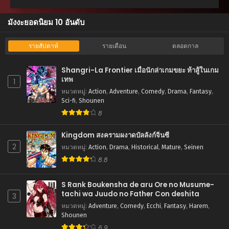
ตอนที่ 53
มังงะยอดนิยม 10 อันดับ
สิงหาคม 27, 2025
ตอนที่ 52
รายสัปดาห์
รายเดือน
ตลอดกาล
สิงหาคม 27, 2025
Shangri-La Frontier เมื่อนักล่าเกมขยะ ท้าสู้ในเกม
ตอนที่ 51
เทพ
1
สิงหาคม 27, 2025
หมวดหมู่
:
Action
,
Adventure
,
Comedy
,
Drama
,
Fantasy
,
Sci-fi
,
Shounen
ตอนที่ 50
8
สิงหาคม 27, 2025
Kingdom สงครามผงาดบัลลังก์จิ๋นซี
ตอนที่ 49
2
หมวดหมู่
:
Action
,
Drama
,
Historical
,
Mature
,
Seinen
สิงหาคม 27, 2025
8.8
ตอนที่ 48
สิงหาคม 27, 2025
S Rank Boukensha de aru Ore no Musume-
tachi wa Juudo no Father Con deshita
3
ตอนที่ 47
หมวดหมู่
:
Adventure
,
Comedy
,
Ecchi
,
Fantasy
,
Harem
,
สิงหาคม 27, 2025
Shounen
6.9