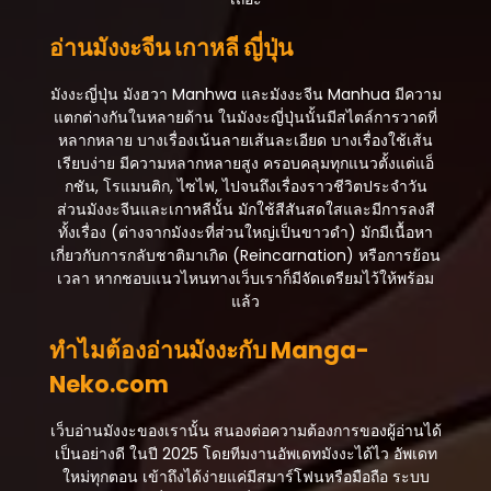
ตอนที่ 9
อ่านมังงะจีน เกาหลี ญี่ปุ่น
สิงหาคม 27, 2025
ตอนที่ 8
มังงะญี่ปุ่น มังฮวา Manhwa และมังงะจีน Manhua มีความ
สิงหาคม 27, 2025
แตกต่างกันในหลายด้าน ในมังงะญี่ปุ่นนั้นมีสไตล์การวาดที่
หลากหลาย บางเรื่องเน้นลายเส้นละเอียด บางเรื่องใช้เส้น
ตอนที่ 7
เรียบง่าย มีความหลากหลายสูง ครอบคลุมทุกแนวตั้งแต่แอ็
สิงหาคม 27, 2025
กชัน, โรแมนติก, ไซไฟ, ไปจนถึงเรื่องราวชีวิตประจำวัน
ส่วนมังงะจีนและเกาหลีนั้น มักใช้สีสันสดใสและมีการลงสี
ตอนที่ 6
ทั้งเรื่อง (ต่างจากมังงะที่ส่วนใหญ่เป็นขาวดำ) มักมีเนื้อหา
สิงหาคม 27, 2025
เกี่ยวกับการกลับชาติมาเกิด (Reincarnation) หรือการย้อน
เวลา หากชอบแนวไหนทางเว็บเราก็มีจัดเตรียมไว้ให้พร้อม
ตอนที่ 5
แล้ว
สิงหาคม 27, 2025
ทำไมต้องอ่านมังงะกับ Manga-
ตอนที่ 4
Neko.com
สิงหาคม 27, 2025
ตอนที่ 3
เว็บอ่านมังงะของเรานั้น สนองต่อความต้องการของผู้อ่านได้
สิงหาคม 27, 2025
เป็นอย่างดี ในปี 2025 โดยทีมงานอัพเดทมังงะได้ไว อัพเดท
ใหม่ทุกตอน เข้าถึงได้ง่ายแค่มีสมาร์โฟนหรือมือถือ ระบบ