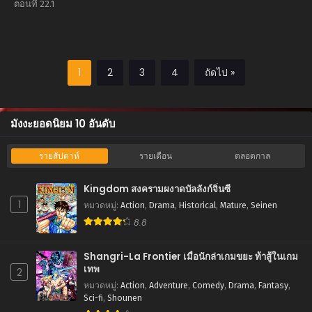
ga Yuusha yori
ตอนที่ 22.1
mo Akiraka ni
Tsuyoi Nodaga
1
2
3
4
ถัดไป »
มังงะยอดนิยม 10 อันดับ
รายสัปดาห์
รายเดือน
ตลอดกาล
Kingdom สงครามผงาดบัลลังก์จิ๋นซี
1
หมวดหมู่
:
Action
,
Drama
,
Historical
,
Mature
,
Seinen
8.8
Shangri-La Frontier เมื่อนักล่าเกมขยะ ท้าสู้ในเกม
เทพ
2
หมวดหมู่
:
Action
,
Adventure
,
Comedy
,
Drama
,
Fantasy
,
Sci-fi
,
Shounen