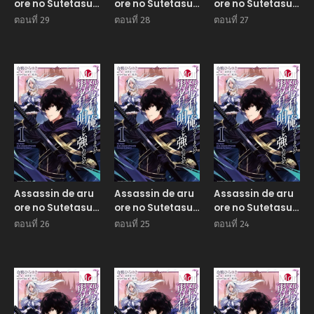
ore no Sutetasu
ore no Sutetasu
ore no Sutetasu
ga Yuusha yori
ga Yuusha yori
ga Yuusha yori
ตอนที่ 29
ตอนที่ 28
ตอนที่ 27
mo Akiraka ni
mo Akiraka ni
mo Akiraka ni
Tsuyoi Nodaga
Tsuyoi Nodaga
Tsuyoi Nodaga
Manga
Manga
Manga
Assassin de aru
Assassin de aru
Assassin de aru
ore no Sutetasu
ore no Sutetasu
ore no Sutetasu
ga Yuusha yori
ga Yuusha yori
ga Yuusha yori
ตอนที่ 26
ตอนที่ 25
ตอนที่ 24
mo Akiraka ni
mo Akiraka ni
mo Akiraka ni
Tsuyoi Nodaga
Tsuyoi Nodaga
Tsuyoi Nodaga
Manga
Manga
Manga