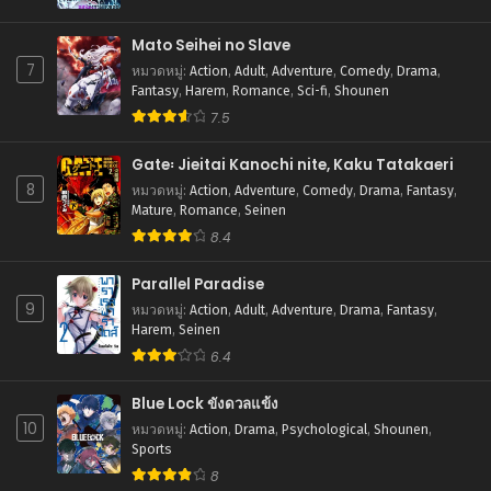
Mato Seihei no Slave
7
หมวดหมู่
:
Action
,
Adult
,
Adventure
,
Comedy
,
Drama
,
Fantasy
,
Harem
,
Romance
,
Sci-fi
,
Shounen
7.5
Gate꞉ Jieitai Kanochi nite, Kaku Tatakaeri
8
หมวดหมู่
:
Action
,
Adventure
,
Comedy
,
Drama
,
Fantasy
,
Mature
,
Romance
,
Seinen
8.4
Parallel Paradise
9
หมวดหมู่
:
Action
,
Adult
,
Adventure
,
Drama
,
Fantasy
,
Harem
,
Seinen
6.4
Blue Lock ขังดวลแข้ง
10
หมวดหมู่
:
Action
,
Drama
,
Psychological
,
Shounen
,
Sports
8