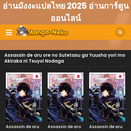
อ่านมังงะแปลไทย 2025 อ่านการ์ตูน
ออนไลน์
Assassin de aru ore no Sutetasu ga Yuusha yori mo
Akiraka ni Tsuyoi Nodaga
Manga
Manga
Manga
Assassin de aru
Assassin de aru
Assassin de aru