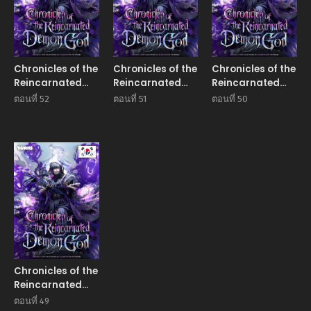
Chronicles of the
Chronicles of the
Chronicles of the
Reincarnated
Reincarnated
Reincarnated
Demon God
Demon God
Demon God
ตอนที่ 52
ตอนที่ 51
ตอนที่ 50
Manhwa
Chronicles of the
Reincarnated
Demon God
ตอนที่ 49