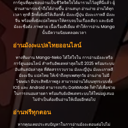
การ์ตูนที่คุณชอบอ่านเป็นชีวิตจิตใจได้มารวมไว้อยู่ที่นี่แล้ว ผู้
อ่านสามารถเข้าถึงได้ง่ายขึ้น อ่านสนุก อ่านง่าย อ่านได้ทุก
เวลา ทุกที่ อีกทั้งยังมีให้เลือกทั้ง มังงะญี่ปุ่น มังงะเกาหลี มังงะ
จีน พร้อมทั้งยังแปลไทยมาให้ครบจบในเรื่องเดียว และยังมี
มังงะชื่อดัง ภาพสวย เนื้อเรื่องดีเยี่ยม ทำให้การอ่าน Manga
นั้นมีความนิยมตลอดเวลา
อ่านมังงะแปลไทยออนไลน์
ทางทีมงาน Manga-Neko ได้ใส่ใจใน การอ่านมังงะหรือ
การ์ตูนออนไลน์ สำหรับอัพเดทล่าสุดในปี 2025 พร้อมระบบ
อันทันสมัยล่าสุด ที่คัดสรรรวบรวม มังงะญี่ปุ่น มังงะเกาหลี
มังงะจีน แปลไทย ให้เข้าถึงทุกเพศทุกวัย อ่านง่าย ไม่มี
โฆษณา มีประสิทธิภาพสูง สามารถอ่านได้บนทุกระบบทั้ง
IOS และ Android สามารถปรับ DarkMode ก็ทำได้เพื่อช่วย
ในการถนอมสายตา พร้อมกับยังอัพเดทระบบให้ใหม่อยู่เสมอ
ไม่จำเป็นต้องยืนอ่านให้เมื่อยอีกต่อไป
อ่านฟรีทุกตอน
หากคุณเคยประสบปัญหาในการอ่านมังงะตอนต่อไปไม่