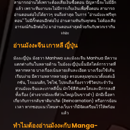
สามารถอ่านได้เพราะต้องเสียเงินซื้อตอน ปัญหานี้จะไม่มีอีก
แล้ว เพราะทีมงานจะไม่มีการเก็บเงินเพื่อซื้อตอน สามารถ
อ่านตอนต่อไปได้ยาวๆ จนถึงล่าสุด ในการ "อ่านมังงะฟรีทุก
ตอน" ไม่มีกั๊กตอนอีกต่อไป อ่านตามทันกันทุกคน ไม่ต้องเสีย
อารมณ์กันอีกต่อไป มาอ่านตอนล่าสุดด้วยกันกับพวกเรากัน
เถอะ
อ่านมังงะจีน เกาหลี ญี่ปุ่น
มังงะญี่ปุ่น มังฮวา Manhwa และมังงะจีน Manhua มีความ
แตกต่างกันในหลายด้าน ในมังงะญี่ปุ่นนั้นมีสไตล์การวาดที่
หลากหลาย บางเรื่องเน้นลายเส้นละเอียด บางเรื่องใช้เส้น
เรียบง่าย มีความหลากหลายสูง ครอบคลุมทุกแนวตั้งแต่แอ็
กชัน, โรแมนติก, ไซไฟ, ไปจนถึงเรื่องราวชีวิตประจำวัน
ส่วนมังงะจีนและเกาหลีนั้น มักใช้สีสันสดใสและมีการลงสี
ทั้งเรื่อง (ต่างจากมังงะที่ส่วนใหญ่เป็นขาวดำ) มักมีเนื้อหา
เกี่ยวกับการกลับชาติมาเกิด (Reincarnation) หรือการย้อน
เวลา หากชอบแนวไหนทางเว็บเราก็มีจัดเตรียมไว้ให้พร้อม
แล้ว
ทำไมต้องอ่านมังงะกับ Manga-