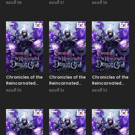
Demon God
Demon God
Demon God
ตอนที่ 58
ตอนที่ 57
ตอนที่ 56
Manhwa
Manhwa
Manhw
Chronicles of the
Chronicles of the
Chronicles of the
Reincarnated
Reincarnated
Reincarnated
Demon God
Demon God
Demon God
ตอนที่ 55
ตอนที่ 54
ตอนที่ 53
Manhwa
Manhwa
Manhw