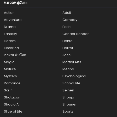
หมวดหมู่มังงะ
Action
Adult
Adventure
Comedy
Drama
Ecchi
Fantasy
Gender Bender
Harem
Hentai
Historical
Horror
Isekai ต่างโลก
Josei
Magic
Martial Arts
Mature
Mecha
Mystery
Psychological
Romance
School Life
Sci-fi
Seinen
Shotacon
Shoujo
Shoujo Ai
Shounen
Slice of Life
Sports