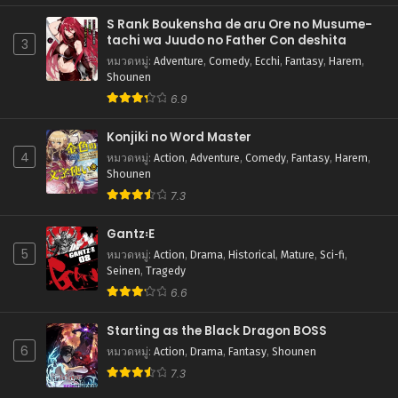
S Rank Boukensha de aru Ore no Musume-
tachi wa Juudo no Father Con deshita
3
หมวดหมู่
:
Adventure
,
Comedy
,
Ecchi
,
Fantasy
,
Harem
,
Shounen
6.9
Konjiki no Word Master
4
หมวดหมู่
:
Action
,
Adventure
,
Comedy
,
Fantasy
,
Harem
,
Shounen
7.3
Gantz꞉E
5
หมวดหมู่
:
Action
,
Drama
,
Historical
,
Mature
,
Sci-fi
,
Seinen
,
Tragedy
6.6
Starting as the Black Dragon BOSS
6
หมวดหมู่
:
Action
,
Drama
,
Fantasy
,
Shounen
7.3