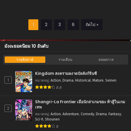
1
2
3
6
ถัดไป »
มังงะยอดนิยม 10 อันดับ
รายสัปดาห์
รายเดือน
ตลอดกาล
Kingdom สงครามผงาดบัลลังก์จิ๋นซี
1
หมวดหมู่
:
Action
,
Drama
,
Historical
,
Mature
,
Seinen
8.8
Shangri-La Frontier เมื่อนักล่าเกมขยะ ท้าสู้ในเกม
เทพ
2
หมวดหมู่
:
Action
,
Adventure
,
Comedy
,
Drama
,
Fantasy
,
Sci-fi
,
Shounen
8