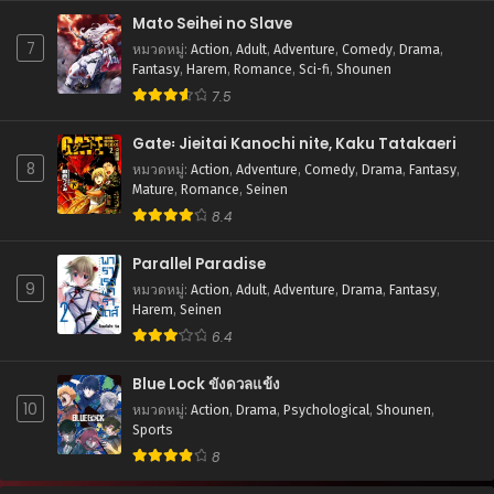
Mato Seihei no Slave
7
หมวดหมู่
:
Action
,
Adult
,
Adventure
,
Comedy
,
Drama
,
Fantasy
,
Harem
,
Romance
,
Sci-fi
,
Shounen
7.5
Gate꞉ Jieitai Kanochi nite, Kaku Tatakaeri
8
หมวดหมู่
:
Action
,
Adventure
,
Comedy
,
Drama
,
Fantasy
,
Mature
,
Romance
,
Seinen
8.4
Parallel Paradise
9
หมวดหมู่
:
Action
,
Adult
,
Adventure
,
Drama
,
Fantasy
,
Harem
,
Seinen
6.4
Blue Lock ขังดวลแข้ง
10
หมวดหมู่
:
Action
,
Drama
,
Psychological
,
Shounen
,
Sports
8