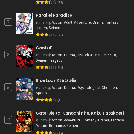
6.9
Parallel Paradise
7
หมวดหมู่
:
Action
,
Adult
,
Adventure
,
Drama
,
Fantasy
,
Harem
,
Seinen
6.4
Gantz꞉E
8
หมวดหมู่
:
Action
,
Drama
,
Historical
,
Mature
,
Sci-fi
,
Seinen
,
Tragedy
6.6
Blue Lock ขังดวลแข้ง
9
หมวดหมู่
:
Action
,
Drama
,
Psychological
,
Shounen
,
Sports
8
Gate꞉ Jieitai Kanochi nite, Kaku Tatakaeri
10
หมวดหมู่
:
Action
,
Adventure
,
Comedy
,
Drama
,
Fantasy
,
Mature
,
Romance
,
Seinen
8.4