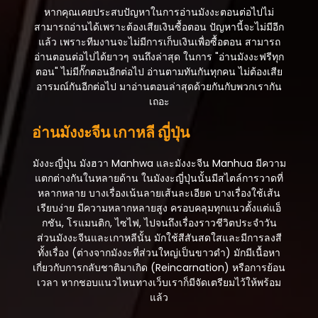
หากคุณเคยประสบปัญหาในการอ่านมังงะตอนต่อไปไม่
สามารถอ่านได้เพราะต้องเสียเงินซื้อตอน ปัญหานี้จะไม่มีอีก
แล้ว เพราะทีมงานจะไม่มีการเก็บเงินเพื่อซื้อตอน สามารถ
อ่านตอนต่อไปได้ยาวๆ จนถึงล่าสุด ในการ "อ่านมังงะฟรีทุก
ตอน" ไม่มีกั๊กตอนอีกต่อไป อ่านตามทันกันทุกคน ไม่ต้องเสีย
อารมณ์กันอีกต่อไป มาอ่านตอนล่าสุดด้วยกันกับพวกเรากัน
เถอะ
อ่านมังงะจีน เกาหลี ญี่ปุ่น
มังงะญี่ปุ่น มังฮวา Manhwa และมังงะจีน Manhua มีความ
แตกต่างกันในหลายด้าน ในมังงะญี่ปุ่นนั้นมีสไตล์การวาดที่
หลากหลาย บางเรื่องเน้นลายเส้นละเอียด บางเรื่องใช้เส้น
เรียบง่าย มีความหลากหลายสูง ครอบคลุมทุกแนวตั้งแต่แอ็
กชัน, โรแมนติก, ไซไฟ, ไปจนถึงเรื่องราวชีวิตประจำวัน
ส่วนมังงะจีนและเกาหลีนั้น มักใช้สีสันสดใสและมีการลงสี
ทั้งเรื่อง (ต่างจากมังงะที่ส่วนใหญ่เป็นขาวดำ) มักมีเนื้อหา
เกี่ยวกับการกลับชาติมาเกิด (Reincarnation) หรือการย้อน
เวลา หากชอบแนวไหนทางเว็บเราก็มีจัดเตรียมไว้ให้พร้อม
แล้ว