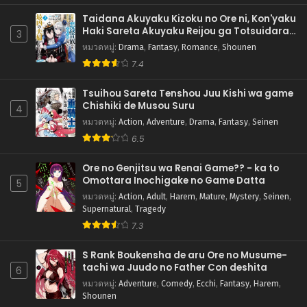
Taidana Akuyaku Kizoku no Ore ni, Kon'yaku
Haki Sareta Akuyaku Reijou ga Totsuidara
3
Saikyou no Fuufu ni Narimashita การแก้แค้น
หมวดหมู่
:
Drama
,
Fantasy
,
Romance
,
Shounen
ของคู่สามีภรรยาตัวร้าย
7.4
Tsuihou Sareta Tenshou Juu Kishi wa game
Chishiki de Musou Suru
4
หมวดหมู่
:
Action
,
Adventure
,
Drama
,
Fantasy
,
Seinen
6.5
Ore no Genjitsu wa Renai Game?? - ka to
Omottara Inochigake no Game Datta
5
หมวดหมู่
:
Action
,
Adult
,
Harem
,
Mature
,
Mystery
,
Seinen
,
Supernatural
,
Tragedy
7.3
S Rank Boukensha de aru Ore no Musume-
tachi wa Juudo no Father Con deshita
6
หมวดหมู่
:
Adventure
,
Comedy
,
Ecchi
,
Fantasy
,
Harem
,
Shounen