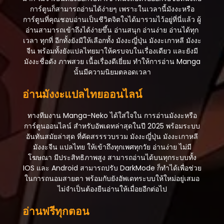
การ์ตูนก็สามารถอ่านได้ง่ายๆ เพราะในเวลานี้มังงะหรือ
การ์ตูนที่คุณชอบอ่านเป็นชีวิตจิตใจได้มารวมไว้อยู่ที่นี่แล้ว ผู้
อ่านสามารถเข้าถึงได้ง่ายขึ้น อ่านสนุก อ่านง่าย อ่านได้ทุก
เวลา ทุกที่ อีกทั้งยังมีให้เลือกทั้ง มังงะญี่ปุ่น มังงะเกาหลี มังงะ
จีน พร้อมทั้งยังแปลไทยมาให้ครบจบในเรื่องเดียว และยังมี
มังงะชื่อดัง ภาพสวย เนื้อเรื่องดีเยี่ยม ทำให้การอ่าน Manga
นั้นมีความนิยมตลอดเวลา
อ่านมังงะแปลไทยออนไลน์
ทางทีมงาน Manga-Neko ได้ใส่ใจใน การอ่านมังงะหรือ
การ์ตูนออนไลน์ สำหรับอัพเดทล่าสุดในปี 2025 พร้อมระบบ
อันทันสมัยล่าสุด ที่คัดสรรรวบรวม มังงะญี่ปุ่น มังงะเกาหลี
มังงะจีน แปลไทย ให้เข้าถึงทุกเพศทุกวัย อ่านง่าย ไม่มี
โฆษณา มีประสิทธิภาพสูง สามารถอ่านได้บนทุกระบบทั้ง
IOS และ Android สามารถปรับ DarkMode ก็ทำได้เพื่อช่วย
ในการถนอมสายตา พร้อมกับยังอัพเดทระบบให้ใหม่อยู่เสมอ
ไม่จำเป็นต้องยืนอ่านให้เมื่อยอีกต่อไป
อ่านฟรีทุกตอน