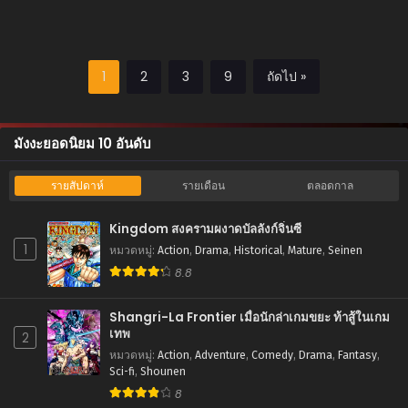
เสียสละ
1
2
3
9
ถัดไป »
มังงะยอดนิยม 10 อันดับ
รายสัปดาห์
รายเดือน
ตลอดกาล
Kingdom สงครามผงาดบัลลังก์จิ๋นซี
1
หมวดหมู่
:
Action
,
Drama
,
Historical
,
Mature
,
Seinen
8.8
Shangri-La Frontier เมื่อนักล่าเกมขยะ ท้าสู้ในเกม
เทพ
2
หมวดหมู่
:
Action
,
Adventure
,
Comedy
,
Drama
,
Fantasy
,
Sci-fi
,
Shounen
8