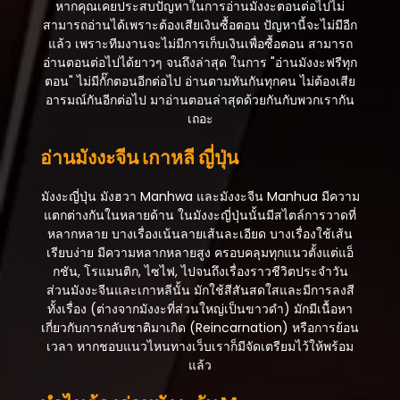
หากคุณเคยประสบปัญหาในการอ่านมังงะตอนต่อไปไม่
สามารถอ่านได้เพราะต้องเสียเงินซื้อตอน ปัญหานี้จะไม่มีอีก
แล้ว เพราะทีมงานจะไม่มีการเก็บเงินเพื่อซื้อตอน สามารถ
อ่านตอนต่อไปได้ยาวๆ จนถึงล่าสุด ในการ "อ่านมังงะฟรีทุก
ตอน" ไม่มีกั๊กตอนอีกต่อไป อ่านตามทันกันทุกคน ไม่ต้องเสีย
อารมณ์กันอีกต่อไป มาอ่านตอนล่าสุดด้วยกันกับพวกเรากัน
เถอะ
อ่านมังงะจีน เกาหลี ญี่ปุ่น
มังงะญี่ปุ่น มังฮวา Manhwa และมังงะจีน Manhua มีความ
แตกต่างกันในหลายด้าน ในมังงะญี่ปุ่นนั้นมีสไตล์การวาดที่
หลากหลาย บางเรื่องเน้นลายเส้นละเอียด บางเรื่องใช้เส้น
เรียบง่าย มีความหลากหลายสูง ครอบคลุมทุกแนวตั้งแต่แอ็
กชัน, โรแมนติก, ไซไฟ, ไปจนถึงเรื่องราวชีวิตประจำวัน
ส่วนมังงะจีนและเกาหลีนั้น มักใช้สีสันสดใสและมีการลงสี
ทั้งเรื่อง (ต่างจากมังงะที่ส่วนใหญ่เป็นขาวดำ) มักมีเนื้อหา
เกี่ยวกับการกลับชาติมาเกิด (Reincarnation) หรือการย้อน
เวลา หากชอบแนวไหนทางเว็บเราก็มีจัดเตรียมไว้ให้พร้อม
แล้ว