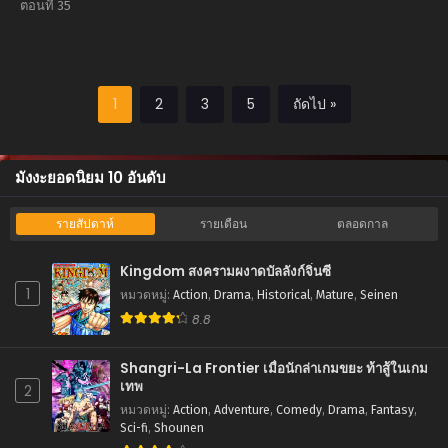
Skill Nanka
ตอนที่ 35
Iranakatta
Ndaga ผู้กล้าไร้
อาชีพ
1
2
3
5
ถัดไป »
มังงะยอดนิยม 10 อันดับ
รายสัปดาห์
รายเดือน
ตลอดกาล
Kingdom สงครามผงาดบัลลังก์จิ๋นซี
1
หมวดหมู่
:
Action
,
Drama
,
Historical
,
Mature
,
Seinen
8.8
Shangri-La Frontier เมื่อนักล่าเกมขยะ ท้าสู้ในเกม
เทพ
2
หมวดหมู่
:
Action
,
Adventure
,
Comedy
,
Drama
,
Fantasy
,
Sci-fi
,
Shounen