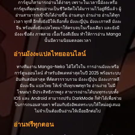
การ์ตูนก็สามารถอ่านได้ง่ายๆ เพราะในเวลานี้มังงะหรือ
การ์ตูนที่คุณชอบอ่านเป็นชีวิตจิตใจได้มารวมไว้อยู่ที่นี่แล้ว ผู้
อ่านสามารถเข้าถึงได้ง่ายขึ้น อ่านสนุก อ่านง่าย อ่านได้ทุก
เวลา ทุกที่ อีกทั้งยังมีให้เลือกทั้ง มังงะญี่ปุ่น มังงะเกาหลี มังงะ
จีน พร้อมทั้งยังแปลไทยมาให้ครบจบในเรื่องเดียว และยังมี
มังงะชื่อดัง ภาพสวย เนื้อเรื่องดีเยี่ยม ทำให้การอ่าน Manga
นั้นมีความนิยมตลอดเวลา
อ่านมังงะแปลไทยออนไลน์
ทางทีมงาน Manga-Neko ได้ใส่ใจใน การอ่านมังงะหรือ
การ์ตูนออนไลน์ สำหรับอัพเดทล่าสุดในปี 2025 พร้อมระบบ
อันทันสมัยล่าสุด ที่คัดสรรรวบรวม มังงะญี่ปุ่น มังงะเกาหลี
มังงะจีน แปลไทย ให้เข้าถึงทุกเพศทุกวัย อ่านง่าย ไม่มี
โฆษณา มีประสิทธิภาพสูง สามารถอ่านได้บนทุกระบบทั้ง
IOS และ Android สามารถปรับ DarkMode ก็ทำได้เพื่อช่วย
ในการถนอมสายตา พร้อมกับยังอัพเดทระบบให้ใหม่อยู่เสมอ
ไม่จำเป็นต้องยืนอ่านให้เมื่อยอีกต่อไป
อ่านฟรีทุกตอน