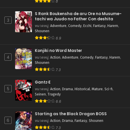
8
S Rank Boukensha de aru Ore no Musume-
tachi wa Juudo no Father Con deshita
3
หมวดหมู่
:
Adventure
,
Comedy
,
Ecchi
,
Fantasy
,
Harem
,
Shounen
6.9
Konjiki no Word Master
4
หมวดหมู่
:
Action
,
Adventure
,
Comedy
,
Fantasy
,
Harem
,
Shounen
7.3
Gantz꞉E
5
หมวดหมู่
:
Action
,
Drama
,
Historical
,
Mature
,
Sci-fi
,
Seinen
,
Tragedy
6.6
Starting as the Black Dragon BOSS
6
หมวดหมู่
:
Action
,
Drama
,
Fantasy
,
Shounen
7.3