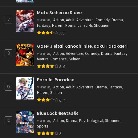
Mato Seihei no Slave
7
หมวดหมู่
:
Action
,
Adult
,
Adventure
,
Comedy
,
Drama
,
Fantasy
,
Harem
,
Romance
,
Sci-fi
,
Shounen
7.5
Gate꞉ Jieitai Kanochi nite, Kaku Tatakaeri
8
หมวดหมู่
:
Action
,
Adventure
,
Comedy
,
Drama
,
Fantasy
,
Mature
,
Romance
,
Seinen
8.4
Parallel Paradise
9
หมวดหมู่
:
Action
,
Adult
,
Adventure
,
Drama
,
Fantasy
,
Harem
,
Seinen
6.4
Blue Lock ขังดวลแข้ง
10
หมวดหมู่
:
Action
,
Drama
,
Psychological
,
Shounen
,
Sports
8