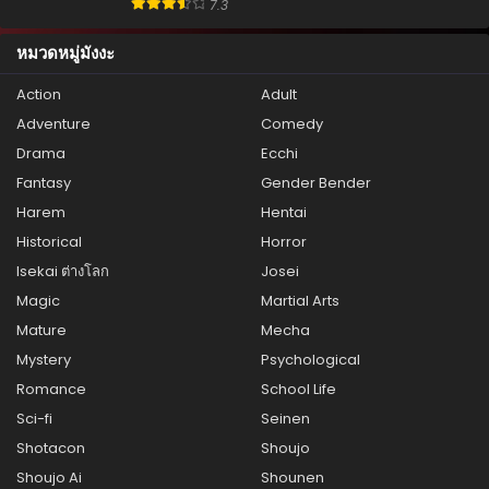
7.3
หมวดหมู่มังงะ
Action
Adult
Adventure
Comedy
Drama
Ecchi
Fantasy
Gender Bender
Harem
Hentai
Historical
Horror
Isekai ต่างโลก
Josei
Magic
Martial Arts
Mature
Mecha
Mystery
Psychological
Romance
School Life
Sci-fi
Seinen
Shotacon
Shoujo
Shoujo Ai
Shounen