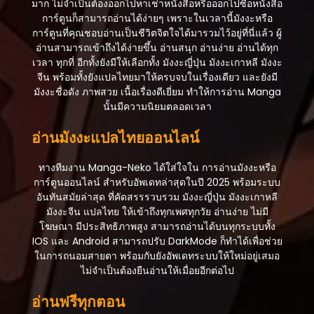
มาก ไม่จำเป็นต้องออกไปหาเช่าหนังสือหรือออกไปซื้อหนังสือ
การ์ตูนก็สามารถอ่านได้ง่ายๆ เพราะในเวลานี้มังงะหรือ
การ์ตูนที่คุณชอบอ่านเป็นชีวิตจิตใจได้มารวมไว้อยู่ที่นี่แล้ว ผู้
อ่านสามารถเข้าถึงได้ง่ายขึ้น อ่านสนุก อ่านง่าย อ่านได้ทุก
เวลา ทุกที่ อีกทั้งยังมีให้เลือกทั้ง มังงะญี่ปุ่น มังงะเกาหลี มังงะ
จีน พร้อมทั้งยังแปลไทยมาให้ครบจบในเรื่องเดียว และยังมี
มังงะชื่อดัง ภาพสวย เนื้อเรื่องดีเยี่ยม ทำให้การอ่าน Manga
นั้นมีความนิยมตลอดเวลา
อ่านมังงะแปลไทยออนไลน์
ทางทีมงาน Manga-Neko ได้ใส่ใจใน การอ่านมังงะหรือ
การ์ตูนออนไลน์ สำหรับอัพเดทล่าสุดในปี 2025 พร้อมระบบ
อันทันสมัยล่าสุด ที่คัดสรรรวบรวม มังงะญี่ปุ่น มังงะเกาหลี
มังงะจีน แปลไทย ให้เข้าถึงทุกเพศทุกวัย อ่านง่าย ไม่มี
โฆษณา มีประสิทธิภาพสูง สามารถอ่านได้บนทุกระบบทั้ง
IOS และ Android สามารถปรับ DarkMode ก็ทำได้เพื่อช่วย
ในการถนอมสายตา พร้อมกับยังอัพเดทระบบให้ใหม่อยู่เสมอ
ไม่จำเป็นต้องยืนอ่านให้เมื่อยอีกต่อไป
อ่านฟรีทุกตอน