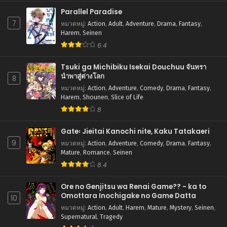
Parallel Paradise
7
หมวดหมู่
:
Action
,
Adult
,
Adventure
,
Drama
,
Fantasy
,
Harem
,
Seinen
6.4
Tsuki ga Michibiku Isekai Douchuu จันทรา
นำพาสู่ต่างโลก
8
หมวดหมู่
:
Action
,
Adventure
,
Comedy
,
Drama
,
Fantasy
,
Harem
,
Shounen
,
Slice of Life
8
Gate꞉ Jieitai Kanochi nite, Kaku Tatakaeri
9
หมวดหมู่
:
Action
,
Adventure
,
Comedy
,
Drama
,
Fantasy
,
Mature
,
Romance
,
Seinen
8.4
Ore no Genjitsu wa Renai Game?? - ka to
Omottara Inochigake no Game Datta
10
หมวดหมู่
:
Action
,
Adult
,
Harem
,
Mature
,
Mystery
,
Seinen
,
Supernatural
,
Tragedy