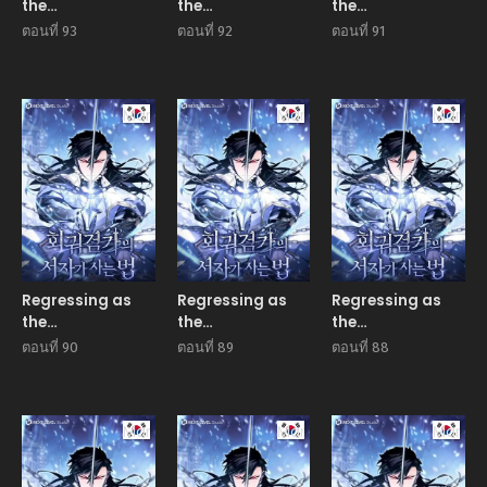
the
the
the
Reincarnated
Reincarnated
Reincarnated
ตอนที่ 93
ตอนที่ 92
ตอนที่ 91
Bastard of the
Bastard of the
Bastard of the
Sword Clan
Sword Clan
Sword Clan
Manhwa
Manhwa
Manhw
Regressing as
Regressing as
Regressing as
the
the
the
Reincarnated
Reincarnated
Reincarnated
ตอนที่ 90
ตอนที่ 89
ตอนที่ 88
Bastard of the
Bastard of the
Bastard of the
Sword Clan
Sword Clan
Sword Clan
Manhwa
Manhwa
Manhw