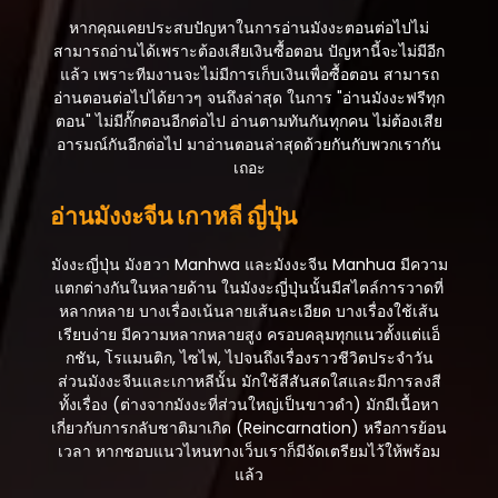
หากคุณเคยประสบปัญหาในการอ่านมังงะตอนต่อไปไม่
สามารถอ่านได้เพราะต้องเสียเงินซื้อตอน ปัญหานี้จะไม่มีอีก
แล้ว เพราะทีมงานจะไม่มีการเก็บเงินเพื่อซื้อตอน สามารถ
อ่านตอนต่อไปได้ยาวๆ จนถึงล่าสุด ในการ "อ่านมังงะฟรีทุก
ตอน" ไม่มีกั๊กตอนอีกต่อไป อ่านตามทันกันทุกคน ไม่ต้องเสีย
อารมณ์กันอีกต่อไป มาอ่านตอนล่าสุดด้วยกันกับพวกเรากัน
เถอะ
อ่านมังงะจีน เกาหลี ญี่ปุ่น
มังงะญี่ปุ่น มังฮวา Manhwa และมังงะจีน Manhua มีความ
แตกต่างกันในหลายด้าน ในมังงะญี่ปุ่นนั้นมีสไตล์การวาดที่
หลากหลาย บางเรื่องเน้นลายเส้นละเอียด บางเรื่องใช้เส้น
เรียบง่าย มีความหลากหลายสูง ครอบคลุมทุกแนวตั้งแต่แอ็
กชัน, โรแมนติก, ไซไฟ, ไปจนถึงเรื่องราวชีวิตประจำวัน
ส่วนมังงะจีนและเกาหลีนั้น มักใช้สีสันสดใสและมีการลงสี
ทั้งเรื่อง (ต่างจากมังงะที่ส่วนใหญ่เป็นขาวดำ) มักมีเนื้อหา
เกี่ยวกับการกลับชาติมาเกิด (Reincarnation) หรือการย้อน
เวลา หากชอบแนวไหนทางเว็บเราก็มีจัดเตรียมไว้ให้พร้อม
แล้ว