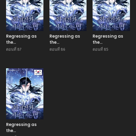
Regressing as
Regressing as
Regressing as
the
the
the
Reincarnated
Reincarnated
Reincarnated
ตอนที่ 87
ตอนที่ 86
ตอนที่ 85
Bastard of the
Bastard of the
Bastard of the
Sword Clan
Sword Clan
Sword Clan
Manhwa
Regressing as
the