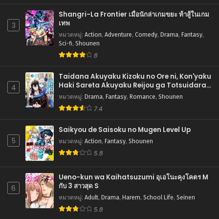
Shangri-La Frontier เมื่อนักล่าเกมขยะ ท้าสู้ในเกม
เทพ
3
หมวดหมู่
:
Action
,
Adventure
,
Comedy
,
Drama
,
Fantasy
,
Sci-fi
,
Shounen
8
Taidana Akuyaku Kizoku no Ore ni, Kon'yaku
Haki Sareta Akuyaku Reijou ga Totsuidara
4
Saikyou no Fuufu ni Narimashita การแก้แค้น
หมวดหมู่
:
Drama
,
Fantasy
,
Romance
,
Shounen
ของคู่สามีภรรยาตัวร้าย
7.4
Saikyou de Saisoku no Mugen Level Up
5
หมวดหมู่
:
Action
,
Fantasy
,
Shounen
5.8
Ueno-kun wa Kaihatsuzumi อุเอโนะคุงโคตร M
กับ 3 สาวสุด S
6
หมวดหมู่
:
Adult
,
Drama
,
Harem
,
School Life
,
Seinen
5.8