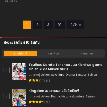
Reincarnated
ตอนที่ 84
Bastard of the
Sword Clan
1
2
3
10
ถัดไป »
มังงะยอดนิยม 10 อันดับ
รายสัปดาห์
รายเดือน
ตลอดกาล
Tsuihou Sareta Tenshou Juu Kishi wa game
Chishiki de Musou Suru
1
หมวดหมู่
:
Action
,
Adventure
,
Drama
,
Fantasy
,
Seinen
6.5
Kingdom สงครามผงาดบัลลังก์จิ๋นซี
2
หมวดหมู่
:
Action
,
Drama
,
Historical
,
Mature
,
Seinen
8.8