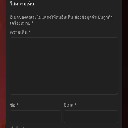
ตอนที่ 78
ใส่ความเห็น
สิงหาคม 21, 2025
อีเมลของคุณจะไม่แสดงให้คนอื่นเห็น
ช่องข้อมูลจำเป็นถูกทำ
ตอนที่ 77
เครื่องหมาย
*
สิงหาคม 21, 2025
ความเห็น
*
ตอนที่ 76
สิงหาคม 21, 2025
ตอนที่ 75
สิงหาคม 21, 2025
ตอนที่ 74
สิงหาคม 21, 2025
ตอนที่ 73
สิงหาคม 21, 2025
ชื่อ
*
อีเมล
*
ตอนที่ 72
สิงหาคม 21, 2025
ตอนที่ 71