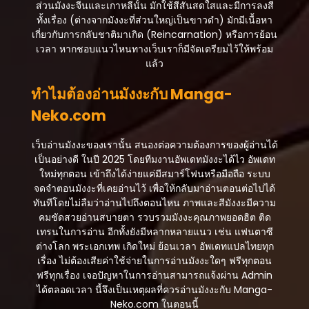
ส่วนมังงะจีนและเกาหลีนั้น มักใช้สีสันสดใสและมีการลงสี
ตอนที่ 19
ทั้งเรื่อง (ต่างจากมังงะที่ส่วนใหญ่เป็นขาวดำ) มักมีเนื้อหา
สิงหาคม 21, 2025
เกี่ยวกับการกลับชาติมาเกิด (Reincarnation) หรือการย้อน
เวลา หากชอบแนวไหนทางเว็บเราก็มีจัดเตรียมไว้ให้พร้อม
ตอนที่ 18
แล้ว
สิงหาคม 21, 2025
ทำไมต้องอ่านมังงะกับ Manga-
ตอนที่ 17
Neko.com
สิงหาคม 21, 2025
ตอนที่ 16
เว็บอ่านมังงะของเรานั้น สนองต่อความต้องการของผู้อ่านได้
สิงหาคม 21, 2025
เป็นอย่างดี ในปี 2025 โดยทีมงานอัพเดทมังงะได้ไว อัพเดท
ใหม่ทุกตอน เข้าถึงได้ง่ายแค่มีสมาร์โฟนหรือมือถือ ระบบ
ตอนที่ 15
จดจำตอนมังงะที่เคยอ่านไว้ เพื่อให้กลับมาอ่านตอนต่อไปได้
สิงหาคม 21, 2025
ทันทีโดยไม่ลืมว่าอ่านไปถึงตอนไหน ภาพและสีมังงะมีความ
คมชัดสวยอ่านสบายตา รวบรวมมังงะคุณภาพยอดฮิต ติด
ตอนที่ 14
เทรนในการอ่าน อีกทั้งยังมีหลากหลายแนว เช่น แฟนตาซี
สิงหาคม 21, 2025
ต่างโลก พระเอกเทพ เกิดใหม่ ย้อนเวลา อัพเดทแปลไทยทุก
เรื่อง ไม่ต้องเสียค่าใช้จ่ายในการอ่านมังงะใดๆ ฟรีทุกตอน
ตอนที่ 13
ฟรีทุกเรื่อง เจอปัญหาในการอ่านสามารถแจ้งผ่าน Admin
สิงหาคม 21, 2025
ได้ตลอดเวลา นี้จึงเป็นเหตุผลที่ควรอ่านมังงะกับ Manga-
Neko.com ในตอนนี้