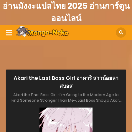
อ่านมังงะแปลไทย 2025 อ่านการ์ตูน
ออนไลน์
Akari the Last Boss Girl อาคาริ สาวน้อยลา
สบอส
Akari the Final Boss Girl ~I'm Going to the Modern Age to
Find Someone Stronger Than Me~, Last Boss Shoujo Akari,
ラスボス少女アカリ, ラスボス少女アカリ～ワタシより強いやつ
に会いに現代に行く～, 마왕은 F급 헌터