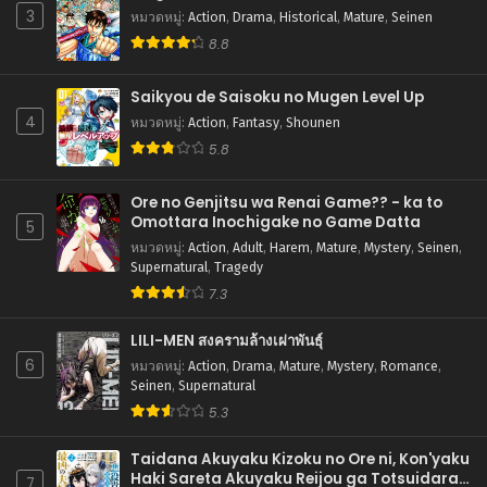
ตอนที่ 61
3
หมวดหมู่
:
Action
,
Drama
,
Historical
,
Mature
,
Seinen
กุมภาพันธ์ 15, 2026
8.8
ตอนที่ 60
Saikyou de Saisoku no Mugen Level Up
กุมภาพันธ์ 15, 2026
4
หมวดหมู่
:
Action
,
Fantasy
,
Shounen
ตอนที่ 59
5.8
กุมภาพันธ์ 15, 2026
Ore no Genjitsu wa Renai Game?? - ka to
ตอนที่ 58
Omottara Inochigake no Game Datta
5
กุมภาพันธ์ 15, 2026
หมวดหมู่
:
Action
,
Adult
,
Harem
,
Mature
,
Mystery
,
Seinen
,
Supernatural
,
Tragedy
ตอนที่ 57
7.3
กุมภาพันธ์ 15, 2026
LILI-MEN สงครามล้างเผ่าพันธุ์
ตอนที่ 56
6
กุมภาพันธ์ 15, 2026
หมวดหมู่
:
Action
,
Drama
,
Mature
,
Mystery
,
Romance
,
Seinen
,
Supernatural
ตอนที่ 55
5.3
กุมภาพันธ์ 15, 2026
Taidana Akuyaku Kizoku no Ore ni, Kon'yaku
ตอนที่ 54
Haki Sareta Akuyaku Reijou ga Totsuidara
7