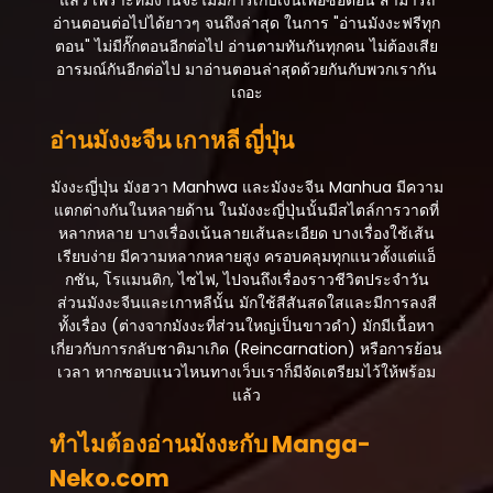
อ่านตอนต่อไปได้ยาวๆ จนถึงล่าสุด ในการ "อ่านมังงะฟรีทุก
ตอนที่ 24
ตอน" ไม่มีกั๊กตอนอีกต่อไป อ่านตามทันกันทุกคน ไม่ต้องเสีย
กุมภาพันธ์ 15, 2026
อารมณ์กันอีกต่อไป มาอ่านตอนล่าสุดด้วยกันกับพวกเรากัน
เถอะ
ตอนที่ 23
กุมภาพันธ์ 15, 2026
อ่านมังงะจีน เกาหลี ญี่ปุ่น
ตอนที่ 22
มังงะญี่ปุ่น มังฮวา Manhwa และมังงะจีน Manhua มีความ
กุมภาพันธ์ 15, 2026
แตกต่างกันในหลายด้าน ในมังงะญี่ปุ่นนั้นมีสไตล์การวาดที่
ตอนที่ 21
หลากหลาย บางเรื่องเน้นลายเส้นละเอียด บางเรื่องใช้เส้น
กุมภาพันธ์ 15, 2026
เรียบง่าย มีความหลากหลายสูง ครอบคลุมทุกแนวตั้งแต่แอ็
กชัน, โรแมนติก, ไซไฟ, ไปจนถึงเรื่องราวชีวิตประจำวัน
ตอนที่ 20
ส่วนมังงะจีนและเกาหลีนั้น มักใช้สีสันสดใสและมีการลงสี
กุมภาพันธ์ 15, 2026
ทั้งเรื่อง (ต่างจากมังงะที่ส่วนใหญ่เป็นขาวดำ) มักมีเนื้อหา
เกี่ยวกับการกลับชาติมาเกิด (Reincarnation) หรือการย้อน
ตอนที่ 19
เวลา หากชอบแนวไหนทางเว็บเราก็มีจัดเตรียมไว้ให้พร้อม
กุมภาพันธ์ 15, 2026
แล้ว
ตอนที่ 18
ทำไมต้องอ่านมังงะกับ Manga-
กุมภาพันธ์ 15, 2026
Neko.com