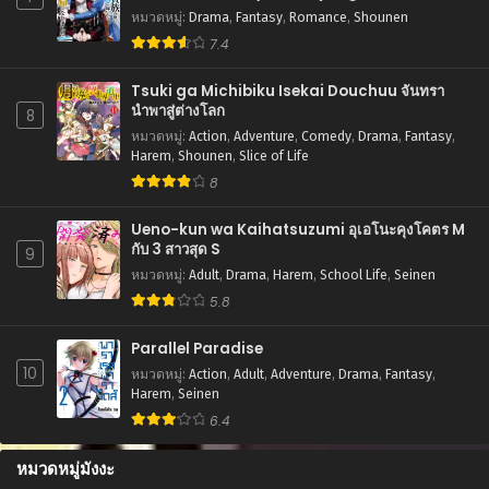
Saikyou no Fuufu ni Narimashita การแก้แค้น
กุมภาพันธ์ 15, 2026
หมวดหมู่
:
Drama
,
Fantasy
,
Romance
,
Shounen
ของคู่สามีภรรยาตัวร้าย
7.4
ตอนที่ 53
กุมภาพันธ์ 15, 2026
Tsuki ga Michibiku Isekai Douchuu จันทรา
นำพาสู่ต่างโลก
8
ตอนที่ 52
หมวดหมู่
:
Action
,
Adventure
,
Comedy
,
Drama
,
Fantasy
,
กุมภาพันธ์ 15, 2026
Harem
,
Shounen
,
Slice of Life
8
ตอนที่ 51
กุมภาพันธ์ 15, 2026
Ueno-kun wa Kaihatsuzumi อุเอโนะคุงโคตร M
กับ 3 สาวสุด S
9
ตอนที่ 50
หมวดหมู่
:
Adult
,
Drama
,
Harem
,
School Life
,
Seinen
กุมภาพันธ์ 15, 2026
5.8
ตอนที่ 49
กุมภาพันธ์ 15, 2026
Parallel Paradise
10
หมวดหมู่
:
Action
,
Adult
,
Adventure
,
Drama
,
Fantasy
,
ตอนที่ 48
Harem
,
Seinen
กุมภาพันธ์ 15, 2026
6.4
ตอนที่ 47
หมวดหมู่มังงะ
กุมภาพันธ์ 15, 2026