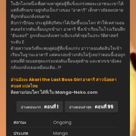
ในอีกโลกหนึ่งเพื่อตามหาคู่ต่อสู้ที่แข็งแกร่งพอจะเอาชนะเขาได้
แต่สิ่งที่รอเขาอยู่กลับเป็นร่างของ “อาคาริ” เด็กสาวมัธยมปลาย
ที่ถูกกลั่นแกล้งจนตาย
สิบกว่าปีก่อน ประตูมิติปริศนาได้เปิดขึ้นบนโลก ทำให้เหล่ามอน
สเตอร์จากดันเจี้ยนบุกเข้ามา อาคาริ ซึ่งเข้าเรียนในโรงเรียนฝึก
“ฮันเตอร์” ถูกกลั่นแกล้งเพราะมีแรงก์ต่ำสุดในประวัติศาสตร์
ระดับ E
ด้วยความหวังที่จะพบคู่ต่อสู้ที่แข็งแกร่ง อาวาลอนตัดสินใจเข้า
เรียนในฐานะอาคาริ แต่คนรอบข้างกลับไม่รู้เลยว่าตอนนี้เธอถูก
แทนที่ด้วยบอสสุดแกร่งแห่งดันเจี้ยนสุดท้าย และพวกเขายังคง
กลั่นแกล้งเธอเหมือนเดิม…!?
อ่านมังงะ Akari the Last Boss Girl อาคาริ สาวน้อยลา
สบอส แปลไทย
ติดตามก่อนใคร ได้ที่เว็บ Manga-Neko.com
ตอนที่ 1
ตอนที่ 95
อ่านตอนแรก :
อ่านตอนล่าสุด :
สถานะ
Ongoing
ประเภท
Manga