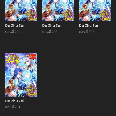
Da Zhu Zai
Da Zhu Zai
Da Zhu Zai
ตอนที่ 204
ตอนที่ 203
ตอนที่ 202
Manhua
Da Zhu Zai
ตอนที่ 201