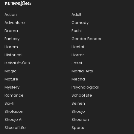
หมวดหมู่มังงะ
Action
Adult
Adventure
Comedy
Drama
Ecchi
Fantasy
Gender Bender
Harem
Hentai
Historical
Horror
Isekai ต่างโลก
Josei
Magic
Martial Arts
Mature
Mecha
Mystery
Psychological
Romance
School Life
Sci-fi
Seinen
Shotacon
Shoujo
Shoujo Ai
Shounen
Slice of Life
Sports