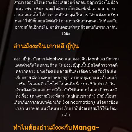
สามารถอ่านได้เพราะต้องเสียเงินซื้อตอน ปัญหานี้จะไม่มีอีก
แล้ว เพราะทีมงานจะไม่มีการเก็บเงินเพื่อซื้อตอน สามารถ
อ่านตอนต่อไปได้ยาวๆ จนถึงล่าสุด ในการ "อ่านมังงะฟรีทุก
ตอน" ไม่มีกั๊กตอนอีกต่อไป อ่านตามทันกันทุกคน ไม่ต้องเสีย
อารมณ์กันอีกต่อไป มาอ่านตอนล่าสุดด้วยกันกับพวกเรากัน
เถอะ
อ่านมังงะจีน เกาหลี ญี่ปุ่น
มังงะญี่ปุ่น มังฮวา Manhwa และมังงะจีน Manhua มีความ
แตกต่างกันในหลายด้าน ในมังงะญี่ปุ่นนั้นมีสไตล์การวาดที่
หลากหลาย บางเรื่องเน้นลายเส้นละเอียด บางเรื่องใช้เส้น
เรียบง่าย มีความหลากหลายสูง ครอบคลุมทุกแนวตั้งแต่แอ็
กชัน, โรแมนติก, ไซไฟ, ไปจนถึงเรื่องราวชีวิตประจำวัน
ส่วนมังงะจีนและเกาหลีนั้น มักใช้สีสันสดใสและมีการลงสี
ทั้งเรื่อง (ต่างจากมังงะที่ส่วนใหญ่เป็นขาวดำ) มักมีเนื้อหา
เกี่ยวกับการกลับชาติมาเกิด (Reincarnation) หรือการย้อน
เวลา หากชอบแนวไหนทางเว็บเราก็มีจัดเตรียมไว้ให้พร้อม
แล้ว
ทำไมต้องอ่านมังงะกับ Manga-