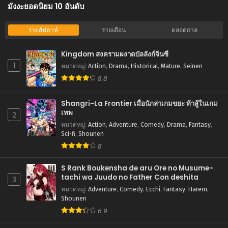
มังงะยอดนิยม 10 อันดับ
มิถุนายน 20, 2026
ตอนที่ 24
รายสัปดาห์
รายเดือน
ตลอดกาล
มิถุนายน 20, 2026
Kingdom สงครามผงาดบัลลังก์จิ๋นซี
ตอนที่ 23
1
หมวดหมู่
:
Action
,
Drama
,
Historical
,
Mature
,
Seinen
มิถุนายน 20, 2026
8.8
ตอนที่ 22
มิถุนายน 20, 2026
Shangri-La Frontier เมื่อนักล่าเกมขยะ ท้าสู้ในเกม
เทพ
2
ตอนที่ 21
หมวดหมู่
:
Action
,
Adventure
,
Comedy
,
Drama
,
Fantasy
,
มิถุนายน 20, 2026
Sci-fi
,
Shounen
8
ตอนที่ 20
มิถุนายน 20, 2026
S Rank Boukensha de aru Ore no Musume-
tachi wa Juudo no Father Con deshita
3
ตอนที่ 19
หมวดหมู่
:
Adventure
,
Comedy
,
Ecchi
,
Fantasy
,
Harem
,
มิถุนายน 20, 2026
Shounen
6.9
ตอนที่ 18
มิถุนายน 20, 2026