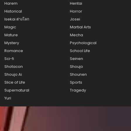
Harem
Hentai
มิถุนายน 20, 2026
Historical
Horror
ตอนที่ 2
Isekai ต่างโลก
Josei
มิถุนายน 20, 2026
Magic
Martial Arts
ตอนที่ 1
Mature
Mecha
มิถุนายน 20, 2026
Mystery
Psychological
Romance
School Life
Sci-fi
Seinen
Shotacon
Shoujo
Shoujo Ai
Shounen
Slice of Life
Sports
Supernatural
Tragedy
Yuri