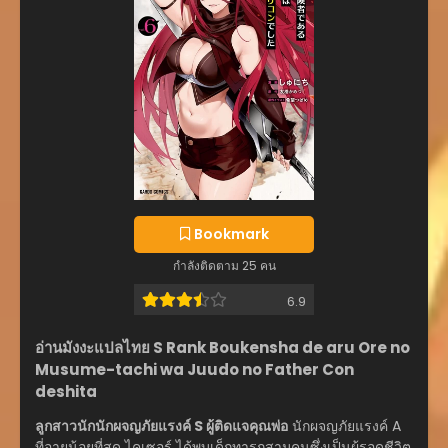
でした
Bookmark
กำลังติดตาม 25 คน
6.9
อ่านมังงะแปลไทย S Rank Boukensha de aru Ore no
Musume-tachi wa Juudo no Father Con
deshita
ลูกสาวนักนักผจญภัยแรงค์ S ผู้ติดแจคุณพ่อ
นักผจญภัยแรงค์ A
ที่อายุน้อยที่สุด ไคเซอร์ ได้พบเด็กทารกสามคนซึ่งเป็นผู้รอดชีวิต