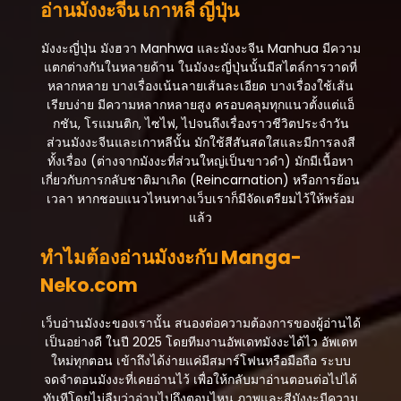
อ่านมังงะจีน เกาหลี ญี่ปุ่น
มังงะญี่ปุ่น มังฮวา Manhwa และมังงะจีน Manhua มีความ
แตกต่างกันในหลายด้าน ในมังงะญี่ปุ่นนั้นมีสไตล์การวาดที่
หลากหลาย บางเรื่องเน้นลายเส้นละเอียด บางเรื่องใช้เส้น
เรียบง่าย มีความหลากหลายสูง ครอบคลุมทุกแนวตั้งแต่แอ็
กชัน, โรแมนติก, ไซไฟ, ไปจนถึงเรื่องราวชีวิตประจำวัน
ส่วนมังงะจีนและเกาหลีนั้น มักใช้สีสันสดใสและมีการลงสี
ทั้งเรื่อง (ต่างจากมังงะที่ส่วนใหญ่เป็นขาวดำ) มักมีเนื้อหา
เกี่ยวกับการกลับชาติมาเกิด (Reincarnation) หรือการย้อน
เวลา หากชอบแนวไหนทางเว็บเราก็มีจัดเตรียมไว้ให้พร้อม
แล้ว
ทำไมต้องอ่านมังงะกับ Manga-
Neko.com
เว็บอ่านมังงะของเรานั้น สนองต่อความต้องการของผู้อ่านได้
เป็นอย่างดี ในปี 2025 โดยทีมงานอัพเดทมังงะได้ไว อัพเดท
ใหม่ทุกตอน เข้าถึงได้ง่ายแค่มีสมาร์โฟนหรือมือถือ ระบบ
จดจำตอนมังงะที่เคยอ่านไว้ เพื่อให้กลับมาอ่านตอนต่อไปได้
ทันทีโดยไม่ลืมว่าอ่านไปถึงตอนไหน ภาพและสีมังงะมีความ