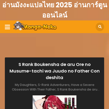
อ่านมังงะแปลไทย 2025 อ่านการ์ตูน
ออนไลน์
S Rank Boukensha de aru Ore no
Musume-tachi wa Juudo no Father Con
deshita
My Daughters, S-Rank Adventurers, Have a Severe
Obsession With Their Father, S Rank Boukensha de aru
Ore no Musume-tachi wa Juudo no Father Con deshita,
Мои дочери, которые являются искателями приключений S-
ранга, очень сильно увлеклись, 身为S级冒险者的我，女儿却是
重度父控, Ｓランク冒険者である俺の娘たちは重度のファザコン