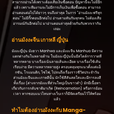
สามารถอ่านได้เพราะต้องเสียเงินซื้อตอน ปัญหานี้จะไม่มีอีก
แล้ว เพราะทีมงานจะไม่มีการเก็บเงินเพื่อซื้อตอน สามารถ
อ่านตอนต่อไปได้ยาวๆ จนถึงล่าสุด ในการ "อ่านมังงะฟรีทุก
ตอน" ไม่มีกั๊กตอนอีกต่อไป อ่านตามทันกันทุกคน ไม่ต้องเสีย
อารมณ์กันอีกต่อไป มาอ่านตอนล่าสุดด้วยกันกับพวกเรากัน
เถอะ
อ่านมังงะจีน เกาหลี ญี่ปุ่น
มังงะญี่ปุ่น มังฮวา Manhwa และมังงะจีน Manhua มีความ
แตกต่างกันในหลายด้าน ในมังงะญี่ปุ่นนั้นมีสไตล์การวาดที่
หลากหลาย บางเรื่องเน้นลายเส้นละเอียด บางเรื่องใช้เส้น
เรียบง่าย มีความหลากหลายสูง ครอบคลุมทุกแนวตั้งแต่แอ็
กชัน, โรแมนติก, ไซไฟ, ไปจนถึงเรื่องราวชีวิตประจำวัน
ส่วนมังงะจีนและเกาหลีนั้น มักใช้สีสันสดใสและมีการลงสี
ทั้งเรื่อง (ต่างจากมังงะที่ส่วนใหญ่เป็นขาวดำ) มักมีเนื้อหา
เกี่ยวกับการกลับชาติมาเกิด (Reincarnation) หรือการย้อน
เวลา หากชอบแนวไหนทางเว็บเราก็มีจัดเตรียมไว้ให้พร้อม
แล้ว
ทำไมต้องอ่านมังงะกับ Manga-