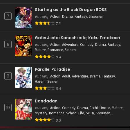
Starting as the Black Dragon BOSS
7
หมวดหมู่
:
Action
,
Drama
,
Fantasy
,
Shounen
7.3
Gate꞉ Jieitai Kanochi nite, Kaku Tatakaeri
8
หมวดหมู่
:
Action
,
Adventure
,
Comedy
,
Drama
,
Fantasy
,
Mature
,
Romance
,
Seinen
8.4
Parallel Paradise
9
หมวดหมู่
:
Action
,
Adult
,
Adventure
,
Drama
,
Fantasy
,
Harem
,
Seinen
6.4
Dandadan
10
หมวดหมู่
:
Action
,
Comedy
,
Drama
,
Ecchi
,
Horror
,
Mature
,
Mystery
,
Romance
,
School Life
,
Sci-fi
,
Shounen
,
Supernatural
8.3