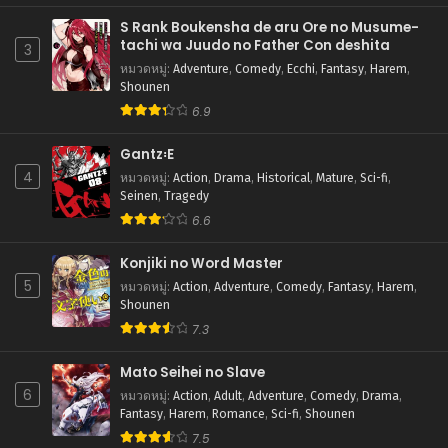
S Rank Boukensha de aru Ore no Musume-
tachi wa Juudo no Father Con deshita
3
หมวดหมู่
:
Adventure
,
Comedy
,
Ecchi
,
Fantasy
,
Harem
,
Shounen
6.9
Gantz꞉E
4
หมวดหมู่
:
Action
,
Drama
,
Historical
,
Mature
,
Sci-fi
,
Seinen
,
Tragedy
6.6
Konjiki no Word Master
5
หมวดหมู่
:
Action
,
Adventure
,
Comedy
,
Fantasy
,
Harem
,
Shounen
7.3
Mato Seihei no Slave
6
หมวดหมู่
:
Action
,
Adult
,
Adventure
,
Comedy
,
Drama
,
Fantasy
,
Harem
,
Romance
,
Sci-fi
,
Shounen
7.5