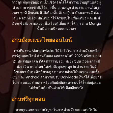
การ์ตูนที่คุณชอบอ่านเป็นชีวิตจิตใจได้มารวมไว้อยู่ที่นี่แล้ว ผู้
อ่านสามารถเข้าถึงได้ง่ายขึ้น อ่านสนุก อ่านง่าย อ่านได้ทุก
เวลา ทุกที่ อีกทั้งยังมีให้เลือกทั้ง มังงะญี่ปุ่น มังงะเกาหลี มังงะ
จีน พร้อมทั้งยังแปลไทยมาให้ครบจบในเรื่องเดียว และยังมี
มังงะชื่อดัง ภาพสวย เนื้อเรื่องดีเยี่ยม ทำให้การอ่าน Manga
นั้นมีความนิยมตลอดเวลา
อ่านมังงะแปลไทยออนไลน์
ทางทีมงาน Manga-Neko ได้ใส่ใจใน การอ่านมังงะหรือ
การ์ตูนออนไลน์ สำหรับอัพเดทล่าสุดในปี 2025 พร้อมระบบ
อันทันสมัยล่าสุด ที่คัดสรรรวบรวม มังงะญี่ปุ่น มังงะเกาหลี
มังงะจีน แปลไทย ให้เข้าถึงทุกเพศทุกวัย อ่านง่าย ไม่มี
โฆษณา มีประสิทธิภาพสูง สามารถอ่านได้บนทุกระบบทั้ง
IOS และ Android สามารถปรับ DarkMode ก็ทำได้เพื่อช่วย
ในการถนอมสายตา พร้อมกับยังอัพเดทระบบให้ใหม่อยู่เสมอ
ไม่จำเป็นต้องยืนอ่านให้เมื่อยอีกต่อไป
อ่านฟรีทุกตอน
หากคุณเคยประสบปัญหาในการอ่านมังงะตอนต่อไปไม่