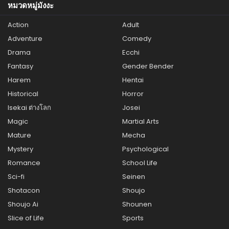
หมวดหมู่มังงะ
Action
Adult
Adventure
Comedy
Drama
Ecchi
Fantasy
Gender Bender
Harem
Hentai
Historical
Horror
Isekai ต่างโลก
Josei
Magic
Martial Arts
Mature
Mecha
Mystery
Psychological
Romance
School Life
Sci-fi
Seinen
Shotacon
Shoujo
Shoujo Ai
Shounen
Slice of Life
Sports