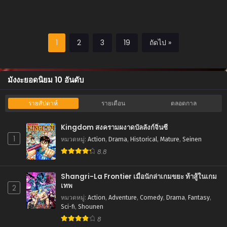
ขอรับ
1
2
3
19
ถัดไป »
มังงะยอดนิยม 10 อันดับ
รายสัปดาห์
รายเดือน
ตลอดกาล
Kingdom สงครามผงาดบัลลังก์จิ๋นซี
1
หมวดหมู่
:
Action
,
Drama
,
Historical
,
Mature
,
Seinen
8.8
Shangri-La Frontier เมื่อนักล่าเกมขยะ ท้าสู้ในเกม
เทพ
2
หมวดหมู่
:
Action
,
Adventure
,
Comedy
,
Drama
,
Fantasy
,
Sci-fi
,
Shounen
8