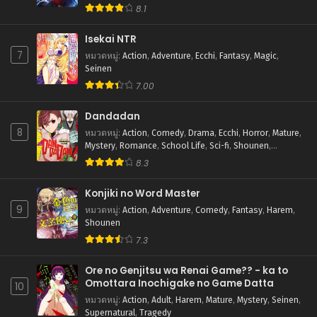
Supernatural
8.1
Isekai NTR
7
หมวดหมู่
:
Action
,
Adventure
,
Ecchi
,
Fantasy
,
Magic
,
Seinen
7.00
Dandadan
8
หมวดหมู่
:
Action
,
Comedy
,
Drama
,
Ecchi
,
Horror
,
Mature
,
Mystery
,
Romance
,
School Life
,
Sci-fi
,
Shounen
,
Supernatural
8.3
Konjiki no Word Master
9
หมวดหมู่
:
Action
,
Adventure
,
Comedy
,
Fantasy
,
Harem
,
Shounen
7.3
Ore no Genjitsu wa Renai Game?? - ka to
Omottara Inochigake no Game Datta
10
หมวดหมู่
:
Action
,
Adult
,
Harem
,
Mature
,
Mystery
,
Seinen
,
Supernatural
,
Tragedy