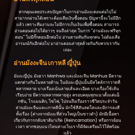
หากคุณเคยประสบปัญหาในการอ่านมังงะตอนต่อไปไม่
สามารถอ่านได้เพราะต้องเสียเงินซื้อตอน ปัญหานี้จะไม่มีอีก
แล้ว เพราะทีมงานจะไม่มีการเก็บเงินเพื่อซื้อตอน สามารถ
อ่านตอนต่อไปได้ยาวๆ จนถึงล่าสุด ในการ "อ่านมังงะฟรีทุก
ตอน" ไม่มีกั๊กตอนอีกต่อไป อ่านตามทันกันทุกคน ไม่ต้องเสีย
อารมณ์กันอีกต่อไป มาอ่านตอนล่าสุดด้วยกันกับพวกเรากัน
เถอะ
อ่านมังงะจีน เกาหลี ญี่ปุ่น
มังงะญี่ปุ่น มังฮวา Manhwa และมังงะจีน Manhua มีความ
แตกต่างกันในหลายด้าน ในมังงะญี่ปุ่นนั้นมีสไตล์การวาดที่
หลากหลาย บางเรื่องเน้นลายเส้นละเอียด บางเรื่องใช้เส้น
เรียบง่าย มีความหลากหลายสูง ครอบคลุมทุกแนวตั้งแต่แอ็
กชัน, โรแมนติก, ไซไฟ, ไปจนถึงเรื่องราวชีวิตประจำวัน
ส่วนมังงะจีนและเกาหลีนั้น มักใช้สีสันสดใสและมีการลงสี
ทั้งเรื่อง (ต่างจากมังงะที่ส่วนใหญ่เป็นขาวดำ) มักมีเนื้อหา
เกี่ยวกับการกลับชาติมาเกิด (Reincarnation) หรือการย้อน
เวลา หากชอบแนวไหนทางเว็บเราก็มีจัดเตรียมไว้ให้พร้อม
แล้ว