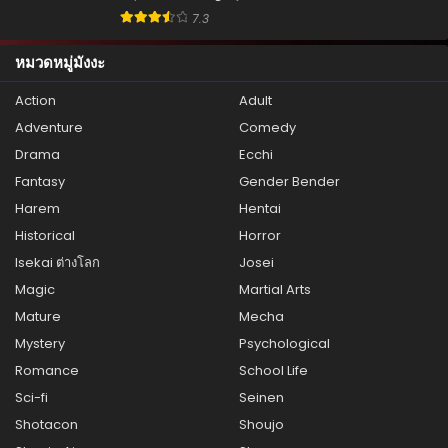
7.3
หมวดหมู่มังงะ
Action
Adult
Adventure
Comedy
Drama
Ecchi
Fantasy
Gender Bender
Harem
Hentai
Historical
Horror
Isekai ต่างโลก
Josei
Magic
Martial Arts
Mature
Mecha
Mystery
Psychological
Romance
School Life
Sci-fi
Seinen
Shotacon
Shoujo