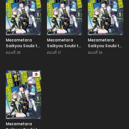
Mezametara
Mezametara
Mezametara
Saikyou Soubi to
Saikyou Soubi to
Saikyou Soubi to
Uchuusen-
Uchuusen-
Uchuusen-
ตอนที่ 38
ตอนที่ 37
ตอนที่ 36
mochi datta
mochi datta
mochi datta
node, Ikkodate
node, Ikkodate
node, Ikkodate
Mezashite Youhei
Mezashite Youhei
Mezashite Youhei
Toshite Jiyuu ni
Manga
Toshite Jiyuu ni
Toshite Jiyuu ni
Ikitai
Ikitai
Ikitai
Mezametara