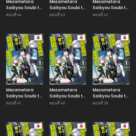
Mezametara
Mezametara
Mezametara
Saikyou Soubi to
Saikyou Soubi to
Saikyou Soubi to
Uchuusen-
Uchuusen-
Uchuusen-
ตอนที่ 44
ตอนที่ 43
ตอนที่ 42
mochi datta
mochi datta
mochi datta
node, Ikkodate
node, Ikkodate
node, Ikkodate
Mezashite Youhei
Mezashite Youhei
Mezashite Youhei
Toshite Jiyuu ni
Manga
Toshite Jiyuu ni
Manga
Toshite Jiyuu ni
Manga
Ikitai
Ikitai
Ikitai
Mezametara
Mezametara
Mezametara
Saikyou Soubi to
Saikyou Soubi to
Saikyou Soubi to
Uchuusen-
Uchuusen-
Uchuusen-
ตอนที่ 41
ตอนที่ 40
ตอนที่ 39
mochi datta
mochi datta
mochi datta
node, Ikkodate
node, Ikkodate
node, Ikkodate
Mezashite Youhei
Mezashite Youhei
Mezashite Youhei
Toshite Jiyuu ni
Manga
Toshite Jiyuu ni
Manga
Toshite Jiyuu ni
Manga
Ikitai
Ikitai
Ikitai