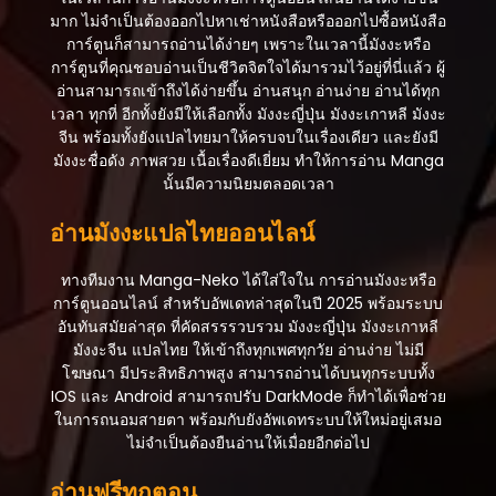
มาก ไม่จำเป็นต้องออกไปหาเช่าหนังสือหรือออกไปซื้อหนังสือ
การ์ตูนก็สามารถอ่านได้ง่ายๆ เพราะในเวลานี้มังงะหรือ
การ์ตูนที่คุณชอบอ่านเป็นชีวิตจิตใจได้มารวมไว้อยู่ที่นี่แล้ว ผู้
อ่านสามารถเข้าถึงได้ง่ายขึ้น อ่านสนุก อ่านง่าย อ่านได้ทุก
เวลา ทุกที่ อีกทั้งยังมีให้เลือกทั้ง มังงะญี่ปุ่น มังงะเกาหลี มังงะ
จีน พร้อมทั้งยังแปลไทยมาให้ครบจบในเรื่องเดียว และยังมี
มังงะชื่อดัง ภาพสวย เนื้อเรื่องดีเยี่ยม ทำให้การอ่าน Manga
นั้นมีความนิยมตลอดเวลา
อ่านมังงะแปลไทยออนไลน์
ทางทีมงาน Manga-Neko ได้ใส่ใจใน การอ่านมังงะหรือ
การ์ตูนออนไลน์ สำหรับอัพเดทล่าสุดในปี 2025 พร้อมระบบ
อันทันสมัยล่าสุด ที่คัดสรรรวบรวม มังงะญี่ปุ่น มังงะเกาหลี
มังงะจีน แปลไทย ให้เข้าถึงทุกเพศทุกวัย อ่านง่าย ไม่มี
โฆษณา มีประสิทธิภาพสูง สามารถอ่านได้บนทุกระบบทั้ง
IOS และ Android สามารถปรับ DarkMode ก็ทำได้เพื่อช่วย
ในการถนอมสายตา พร้อมกับยังอัพเดทระบบให้ใหม่อยู่เสมอ
ไม่จำเป็นต้องยืนอ่านให้เมื่อยอีกต่อไป
อ่านฟรีทุกตอน