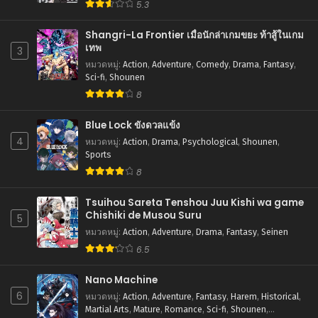
5.3
Shangri-La Frontier เมื่อนักล่าเกมขยะ ท้าสู้ในเกม
เทพ
3
หมวดหมู่
:
Action
,
Adventure
,
Comedy
,
Drama
,
Fantasy
,
Sci-fi
,
Shounen
8
Blue Lock ขังดวลแข้ง
4
หมวดหมู่
:
Action
,
Drama
,
Psychological
,
Shounen
,
Sports
8
Tsuihou Sareta Tenshou Juu Kishi wa game
Chishiki de Musou Suru
5
หมวดหมู่
:
Action
,
Adventure
,
Drama
,
Fantasy
,
Seinen
6.5
Nano Machine
6
หมวดหมู่
:
Action
,
Adventure
,
Fantasy
,
Harem
,
Historical
,
Martial Arts
,
Mature
,
Romance
,
Sci-fi
,
Shounen
,