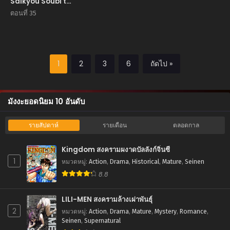
Saikyou Soubi to
Uchuusen-
ตอนที่ 35
mochi datta
node, Ikkodate
Mezashite Youhei
Toshite Jiyuu ni
Ikitai
1
2
3
6
ถัดไป »
มังงะยอดนิยม 10 อันดับ
รายสัปดาห์
รายเดือน
ตลอดกาล
Kingdom สงครามผงาดบัลลังก์จิ๋นซี
1
หมวดหมู่
:
Action
,
Drama
,
Historical
,
Mature
,
Seinen
8.8
LILI-MEN สงครามล้างเผ่าพันธุ์
2
หมวดหมู่
:
Action
,
Drama
,
Mature
,
Mystery
,
Romance
,
Seinen
,
Supernatural