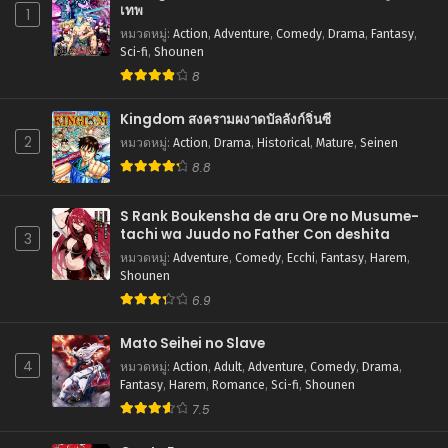
ตอนที่ 57
เทพ
1
กันยายน 13, 2025
หมวดหมู่
:
Action
,
Adventure
,
Comedy
,
Drama
,
Fantasy
,
Sci-fi
,
Shounen
ตอนที่ 56
8
กันยายน 13, 2025
Kingdom สงครามผงาดบัลลังก์จิ๋นซี
ตอนที่ 55
2
หมวดหมู่
:
Action
,
Drama
,
Historical
,
Mature
,
Seinen
กันยายน 13, 2025
8.8
ตอนที่ 54
กันยายน 13, 2025
S Rank Boukensha de aru Ore no Musume-
tachi wa Juudo no Father Con deshita
3
ตอนที่ 53
หมวดหมู่
:
Adventure
,
Comedy
,
Ecchi
,
Fantasy
,
Harem
,
กันยายน 13, 2025
Shounen
6.9
ตอนที่ 52
กันยายน 13, 2025
Mato Seihei no Slave
4
หมวดหมู่
:
Action
,
Adult
,
Adventure
,
Comedy
,
Drama
,
ตอนที่ 51
Fantasy
,
Harem
,
Romance
,
Sci-fi
,
Shounen
กันยายน 13, 2025
7.5
ตอนที่ 50