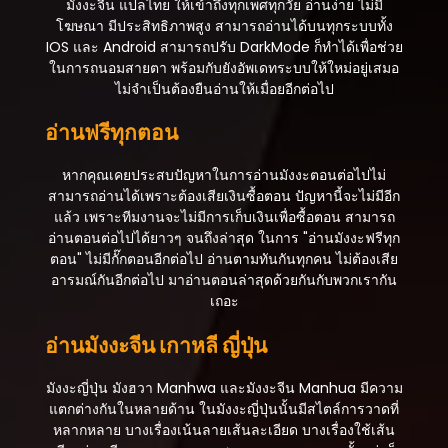
มังงะจีน แปลไทย ให้เข้าถึงทุกเพศทุกวัย อ่านง่าย ไม่มี
ตอนที่ 20
โฆษณา มีประสิทธิภาพสูง สามารถอ่านได้บนทุกระบบทั้ง
กันยายน 13, 2025
IOS และ Android สามารถปรับ DarkMode ก็ทำได้เพื่อช่วย
ในการถนอมสายตา พร้อมกับยังอัพเดทระบบให้ใหม่อยู่เสมอ
ตอนที่ 19
ไม่จำเป็นต้องยืนอ่านให้เมื่อยอีกต่อไป
กันยายน 13, 2025
อ่านฟรีทุกตอน
ตอนที่ 18
กันยายน 13, 2025
หากคุณเคยประสบปัญหาในการอ่านมังงะตอนต่อไปไม่
สามารถอ่านได้เพราะต้องเสียเงินซื้อตอน ปัญหานี้จะไม่มีอีก
ตอนที่ 17
แล้ว เพราะทีมงานจะไม่มีการเก็บเงินเพื่อซื้อตอน สามารถ
กันยายน 13, 2025
อ่านตอนต่อไปได้ยาวๆ จนถึงล่าสุด ในการ "อ่านมังงะฟรีทุก
ตอน" ไม่มีกั๊กตอนอีกต่อไป อ่านตามทันกันทุกคน ไม่ต้องเสีย
ตอนที่ 16
อารมณ์กันอีกต่อไป มาอ่านตอนล่าสุดด้วยกันกับพวกเรากัน
กันยายน 13, 2025
เถอะ
ตอนที่ 15
อ่านมังงะจีน เกาหลี ญี่ปุ่น
กันยายน 13, 2025
ตอนที่ 14
มังงะญี่ปุ่น มังฮวา Manhwa และมังงะจีน Manhua มีความ
กันยายน 13, 2025
แตกต่างกันในหลายด้าน ในมังงะญี่ปุ่นนั้นมีสไตล์การวาดที่
หลากหลาย บางเรื่องเน้นลายเส้นละเอียด บางเรื่องใช้เส้น
ตอนที่ 13