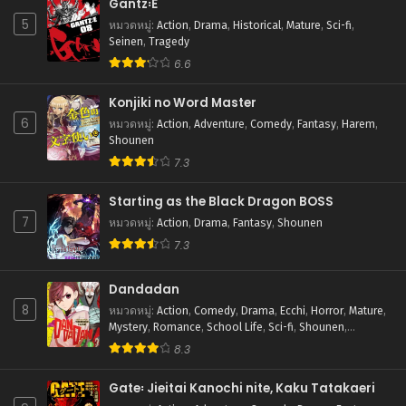
กันยายน 13, 2025
Gantz꞉E
5
หมวดหมู่
:
Action
,
Drama
,
Historical
,
Mature
,
Sci-fi
,
ตอนที่ 49
Seinen
,
Tragedy
กันยายน 13, 2025
6.6
ตอนที่ 48
Konjiki no Word Master
กันยายน 13, 2025
6
หมวดหมู่
:
Action
,
Adventure
,
Comedy
,
Fantasy
,
Harem
,
Shounen
ตอนที่ 47
7.3
กันยายน 13, 2025
Starting as the Black Dragon BOSS
ตอนที่ 46
7
กันยายน 13, 2025
หมวดหมู่
:
Action
,
Drama
,
Fantasy
,
Shounen
7.3
ตอนที่ 45
กันยายน 13, 2025
Dandadan
8
หมวดหมู่
:
Action
,
Comedy
,
Drama
,
Ecchi
,
Horror
,
Mature
,
ตอนที่ 44
Mystery
,
Romance
,
School Life
,
Sci-fi
,
Shounen
,
กันยายน 13, 2025
Supernatural
8.3
ตอนที่ 43
Gate꞉ Jieitai Kanochi nite, Kaku Tatakaeri
กันยายน 13, 2025