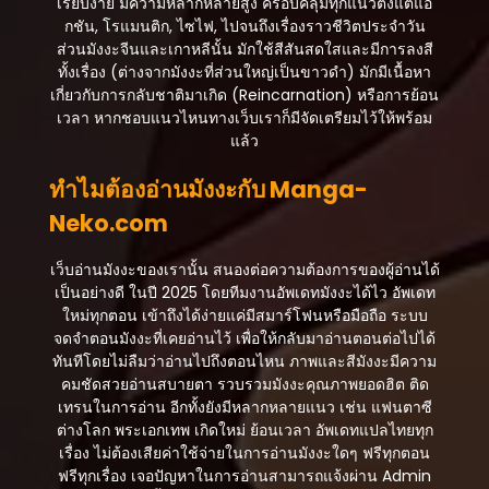
เรียบง่าย มีความหลากหลายสูง ครอบคลุมทุกแนวตั้งแต่แอ็
กันยายน 13, 2025
กชัน, โรแมนติก, ไซไฟ, ไปจนถึงเรื่องราวชีวิตประจำวัน
ส่วนมังงะจีนและเกาหลีนั้น มักใช้สีสันสดใสและมีการลงสี
ตอนที่ 12
ทั้งเรื่อง (ต่างจากมังงะที่ส่วนใหญ่เป็นขาวดำ) มักมีเนื้อหา
กันยายน 13, 2025
เกี่ยวกับการกลับชาติมาเกิด (Reincarnation) หรือการย้อน
เวลา หากชอบแนวไหนทางเว็บเราก็มีจัดเตรียมไว้ให้พร้อม
ตอนที่ 11
แล้ว
กันยายน 13, 2025
ทำไมต้องอ่านมังงะกับ Manga-
ตอนที่ 10
Neko.com
กันยายน 13, 2025
ตอนที่ 9
เว็บอ่านมังงะของเรานั้น สนองต่อความต้องการของผู้อ่านได้
กันยายน 13, 2025
เป็นอย่างดี ในปี 2025 โดยทีมงานอัพเดทมังงะได้ไว อัพเดท
ใหม่ทุกตอน เข้าถึงได้ง่ายแค่มีสมาร์โฟนหรือมือถือ ระบบ
ตอนที่ 8
จดจำตอนมังงะที่เคยอ่านไว้ เพื่อให้กลับมาอ่านตอนต่อไปได้
กันยายน 13, 2025
ทันทีโดยไม่ลืมว่าอ่านไปถึงตอนไหน ภาพและสีมังงะมีความ
คมชัดสวยอ่านสบายตา รวบรวมมังงะคุณภาพยอดฮิต ติด
ตอนที่ 7
เทรนในการอ่าน อีกทั้งยังมีหลากหลายแนว เช่น แฟนตาซี
กันยายน 13, 2025
ต่างโลก พระเอกเทพ เกิดใหม่ ย้อนเวลา อัพเดทแปลไทยทุก
เรื่อง ไม่ต้องเสียค่าใช้จ่ายในการอ่านมังงะใดๆ ฟรีทุกตอน
ตอนที่ 6
ฟรีทุกเรื่อง เจอปัญหาในการอ่านสามารถแจ้งผ่าน Admin
กันยายน 13, 2025