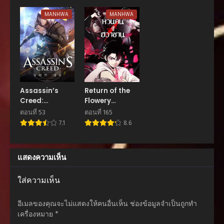
สิงหาคม 20, 2025
MANHWA
MANHWA
ตอนที่ 221
สิงหาคม 20, 2025
ตอนที่ 220
สิงหาคม 20, 2025
ตอนที่ 219
Assassin’s
Return of the
สิงหาคม 20, 2025
Creed:
Flowery
Forgotten
Mountain Sect
ตอนที่ 53
ตอนที่ 165
ตอนที่ 218
Temple
7.1
8.6
สิงหาคม 20, 2025
ตอนที่ 217
แสดงความเห็น
สิงหาคม 20, 2025
ตอนที่ 216
ใส่ความเห็น
สิงหาคม 20, 2025
อีเมลของคุณจะไม่แสดงให้คนอื่นเห็น
ช่องข้อมูลจำเป็นถูกทำ
ตอนที่ 215
เครื่องหมาย
*
สิงหาคม 20, 2025