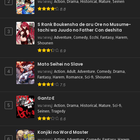
2
หมวดหมู่
:
Action
,
Drama
,
Historical
,
Mature
,
Seinen
สิงหาคม 20, 2025
8.8
ตอนที่ 199
สิงหาคม 20, 2025
S Rank Boukensha de aru Ore no Musume-
tachi wa Juudo no Father Con deshita
3
ตอนที่ 198
หมวดหมู่
:
Adventure
,
Comedy
,
Ecchi
,
Fantasy
,
Harem
,
สิงหาคม 20, 2025
Shounen
6.9
ตอนที่ 197
สิงหาคม 20, 2025
Mato Seihei no Slave
4
หมวดหมู่
:
Action
,
Adult
,
Adventure
,
Comedy
,
Drama
,
ตอนที่ 196
Fantasy
,
Harem
,
Romance
,
Sci-fi
,
Shounen
สิงหาคม 20, 2025
7.5
ตอนที่ 195
สิงหาคม 20, 2025
Gantz꞉E
5
หมวดหมู่
:
Action
,
Drama
,
Historical
,
Mature
,
Sci-fi
,
ตอนที่ 194
Seinen
,
Tragedy
สิงหาคม 20, 2025
6.6
ตอนที่ 193
Konjiki no Word Master
สิงหาคม 20, 2025
6
หมวดหมู่
:
Action
,
Adventure
,
Comedy
,
Fantasy
,
Harem
,