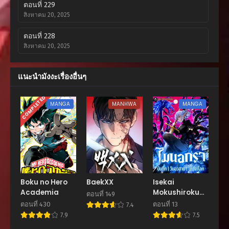
ตอนที่ 229
สิงหาคม 20, 2025
ตอนที่ 228
สิงหาคม 20, 2025
ตอนที่ 227
แนะนำมังงะเรื่องอื่นๆ
สิงหาคม 20, 2025
ตอนที่ 226
COMPLETED
MANGA
MANHWA
MANGA
สิงหาคม 20, 2025
ตอนที่ 225
สิงหาคม 20, 2025
ตอนที่ 224
สิงหาคม 20, 2025
Boku no Hero
BaekXX
Isekai
Academia
Mokushiroku
ตอนที่ 223
ตอนที่ 149
Mynoghra
สิงหาคม 20, 2025
ตอนที่ 430
ตอนที่ 13
7.4
7.9
7.5
ตอนที่ 222