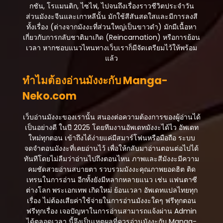
กรกฎาคม 22, 2025
กชัน, โรแมนติก, ไซไฟ, ไปจนถึงเรื่องราวชีวิตประจำวัน
ส่วนมังงะจีนและเกาหลีนั้น มักใช้สีสันสดใสและมีการลงสี
ตอนที่ 86
ทั้งเรื่อง (ต่างจากมังงะที่ส่วนใหญ่เป็นขาวดำ) มักมีเนื้อหา
กรกฎาคม 22, 2025
เกี่ยวกับการกลับชาติมาเกิด (Reincarnation) หรือการย้อน
เวลา หากชอบแนวไหนทางเว็บเราก็มีจัดเตรียมไว้ให้พร้อม
ตอนที่ 85
แล้ว
กรกฎาคม 22, 2025
ทำไมต้องอ่านมังงะกับ Manga-
ตอนที่ 84
Neko.com
กรกฎาคม 22, 2025
ตอนที่ 83
เว็บอ่านมังงะของเรานั้น สนองต่อความต้องการของผู้อ่านได้
กรกฎาคม 22, 2025
เป็นอย่างดี ในปี 2025 โดยทีมงานอัพเดทมังงะได้ไว อัพเดท
ใหม่ทุกตอน เข้าถึงได้ง่ายแค่มีสมาร์โฟนหรือมือถือ ระบบ
ตอนที่ 82
จดจำตอนมังงะที่เคยอ่านไว้ เพื่อให้กลับมาอ่านตอนต่อไปได้
กรกฎาคม 22, 2025
ทันทีโดยไม่ลืมว่าอ่านไปถึงตอนไหน ภาพและสีมังงะมีความ
คมชัดสวยอ่านสบายตา รวบรวมมังงะคุณภาพยอดฮิต ติด
ตอนที่ 81
เทรนในการอ่าน อีกทั้งยังมีหลากหลายแนว เช่น แฟนตาซี
กรกฎาคม 22, 2025
ต่างโลก พระเอกเทพ เกิดใหม่ ย้อนเวลา อัพเดทแปลไทยทุก
เรื่อง ไม่ต้องเสียค่าใช้จ่ายในการอ่านมังงะใดๆ ฟรีทุกตอน
ตอนที่ 80
ฟรีทุกเรื่อง เจอปัญหาในการอ่านสามารถแจ้งผ่าน Admin
กรกฎาคม 22, 2025
ได้ตลอดเวลา นี้จึงเป็นเหตุผลที่ควรอ่านมังงะกับ Manga-