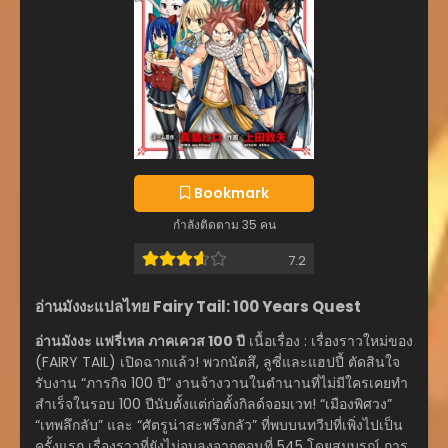
Bookmark
กำลังติดตาม 35 คน
7.2
อ่านมังงะแปลไทย Fairy Tail: 100 Years Quest
อ่านมังงะ แฟรี่เทล ภาคเควส 100 ปี
เนื้อเรื่อง : เรื่องราวใหม่ของ
(FAIRY TAIL) เปิดฉากแล้ว! พวกนัตสึ, ลูซี่และแฮปปี้ ตัดสินใจ
รับงาน “ภารกิจ 100 ปี” งานจ้างวานในตำนานที่ไม่มีใครเคยทำ
สำเร็จในรอบ 100 ปีนับตั้งแต่ก่อตั้งกิลด์จอมเวท! “เมืองพิศวง”
“เทพลึกลับ” และ “ศัตรูน่าสะพรึงกลัว” ที่พบบนทวีปที่เพิ่งไปเป็น
ครั้งแรก เรื่องราวที่ยังไม่จบลงจากตอนที่ 545 โดยสมบูรณ์ การ