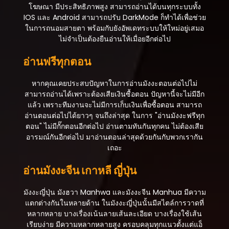
ตอนที่ 94
โฆษณา มีประสิทธิภาพสูง สามารถอ่านได้บนทุกระบบทั้ง
กรกฎาคม 22, 2025
IOS และ Android สามารถปรับ DarkMode ก็ทำได้เพื่อช่วย
ในการถนอมสายตา พร้อมกับยังอัพเดทระบบให้ใหม่อยู่เสมอ
ตอนที่ 93
ไม่จำเป็นต้องยืนอ่านให้เมื่อยอีกต่อไป
กรกฎาคม 22, 2025
อ่านฟรีทุกตอน
ตอนที่ 92
กรกฎาคม 22, 2025
หากคุณเคยประสบปัญหาในการอ่านมังงะตอนต่อไปไม่
สามารถอ่านได้เพราะต้องเสียเงินซื้อตอน ปัญหานี้จะไม่มีอีก
ตอนที่ 91
แล้ว เพราะทีมงานจะไม่มีการเก็บเงินเพื่อซื้อตอน สามารถ
กรกฎาคม 22, 2025
อ่านตอนต่อไปได้ยาวๆ จนถึงล่าสุด ในการ "อ่านมังงะฟรีทุก
ตอน" ไม่มีกั๊กตอนอีกต่อไป อ่านตามทันกันทุกคน ไม่ต้องเสีย
ตอนที่ 90
อารมณ์กันอีกต่อไป มาอ่านตอนล่าสุดด้วยกันกับพวกเรากัน
กรกฎาคม 22, 2025
เถอะ
ตอนที่ 89
อ่านมังงะจีน เกาหลี ญี่ปุ่น
กรกฎาคม 22, 2025
ตอนที่ 88
มังงะญี่ปุ่น มังฮวา Manhwa และมังงะจีน Manhua มีความ
กรกฎาคม 22, 2025
แตกต่างกันในหลายด้าน ในมังงะญี่ปุ่นนั้นมีสไตล์การวาดที่
หลากหลาย บางเรื่องเน้นลายเส้นละเอียด บางเรื่องใช้เส้น
ตอนที่ 87
เรียบง่าย มีความหลากหลายสูง ครอบคลุมทุกแนวตั้งแต่แอ็