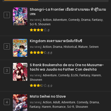
สิงหาคม 5, 2025
Shangri-La Frontier เมื่อนักล่าเกมขยะ ท้าสู้ในเกม
ตอนที่ 71
เทพ
1
สิงหาคม 5, 2025
หมวดหมู่
:
Action
,
Adventure
,
Comedy
,
Drama
,
Fantasy
,
Sci-fi
,
Shounen
ตอนที่ 70
8
สิงหาคม 5, 2025
Kingdom สงครามผงาดบัลลังก์จิ๋นซี
ตอนที่ 69
2
หมวดหมู่
:
Action
,
Drama
,
Historical
,
Mature
,
Seinen
สิงหาคม 5, 2025
8.8
ตอนที่ 68
สิงหาคม 5, 2025
S Rank Boukensha de aru Ore no Musume-
tachi wa Juudo no Father Con deshita
3
ตอนที่ 67
หมวดหมู่
:
Adventure
,
Comedy
,
Ecchi
,
Fantasy
,
Harem
,
สิงหาคม 5, 2025
Shounen
6.9
ตอนที่ 66
สิงหาคม 5, 2025
Mato Seihei no Slave
4
หมวดหมู่
:
Action
,
Adult
,
Adventure
,
Comedy
,
Drama
,
ตอนที่ 65
Fantasy
,
Harem
,
Romance
,
Sci-fi
,
Shounen
สิงหาคม 5, 2025