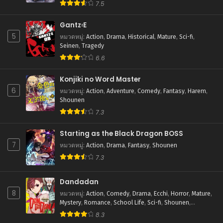
7.5
ตอนที่ 64
สิงหาคม 5, 2025
Gantz꞉E
5
หมวดหมู่
:
Action
,
Drama
,
Historical
,
Mature
,
Sci-fi
,
ตอนที่ 63
Seinen
,
Tragedy
สิงหาคม 5, 2025
6.6
ตอนที่ 62
Konjiki no Word Master
สิงหาคม 5, 2025
6
หมวดหมู่
:
Action
,
Adventure
,
Comedy
,
Fantasy
,
Harem
,
Shounen
ตอนที่ 61
7.3
สิงหาคม 5, 2025
Starting as the Black Dragon BOSS
ตอนที่ 60
7
สิงหาคม 5, 2025
หมวดหมู่
:
Action
,
Drama
,
Fantasy
,
Shounen
7.3
ตอนที่ 59
สิงหาคม 5, 2025
Dandadan
8
หมวดหมู่
:
Action
,
Comedy
,
Drama
,
Ecchi
,
Horror
,
Mature
,
ตอนที่ 58
Mystery
,
Romance
,
School Life
,
Sci-fi
,
Shounen
,
สิงหาคม 5, 2025
Supernatural
8.3