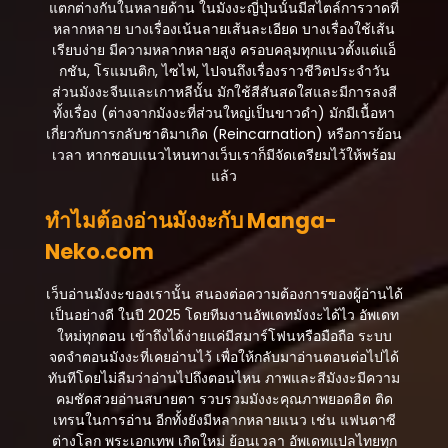
สิงหาคม 5, 2025
แตกต่างกันในหลายด้าน ในมังงะญี่ปุ่นนั้นมีสไตล์การวาดที่
หลากหลาย บางเรื่องเน้นลายเส้นละเอียด บางเรื่องใช้เส้น
ตอนที่ 27
เรียบง่าย มีความหลากหลายสูง ครอบคลุมทุกแนวตั้งแต่แอ็
สิงหาคม 5, 2025
กชัน, โรแมนติก, ไซไฟ, ไปจนถึงเรื่องราวชีวิตประจำวัน
ส่วนมังงะจีนและเกาหลีนั้น มักใช้สีสันสดใสและมีการลงสี
ตอนที่ 26
ทั้งเรื่อง (ต่างจากมังงะที่ส่วนใหญ่เป็นขาวดำ) มักมีเนื้อหา
สิงหาคม 5, 2025
เกี่ยวกับการกลับชาติมาเกิด (Reincarnation) หรือการย้อน
เวลา หากชอบแนวไหนทางเว็บเราก็มีจัดเตรียมไว้ให้พร้อม
ตอนที่ 25
แล้ว
สิงหาคม 5, 2025
ทำไมต้องอ่านมังงะกับ Manga-
ตอนที่ 24
Neko.com
สิงหาคม 5, 2025
ตอนที่ 23
เว็บอ่านมังงะของเรานั้น สนองต่อความต้องการของผู้อ่านได้
สิงหาคม 5, 2025
เป็นอย่างดี ในปี 2025 โดยทีมงานอัพเดทมังงะได้ไว อัพเดท
ใหม่ทุกตอน เข้าถึงได้ง่ายแค่มีสมาร์โฟนหรือมือถือ ระบบ
ตอนที่ 22
จดจำตอนมังงะที่เคยอ่านไว้ เพื่อให้กลับมาอ่านตอนต่อไปได้
สิงหาคม 5, 2025
ทันทีโดยไม่ลืมว่าอ่านไปถึงตอนไหน ภาพและสีมังงะมีความ
คมชัดสวยอ่านสบายตา รวบรวมมังงะคุณภาพยอดฮิต ติด
ตอนที่ 21
เทรนในการอ่าน อีกทั้งยังมีหลากหลายแนว เช่น แฟนตาซี
สิงหาคม 5, 2025
ต่างโลก พระเอกเทพ เกิดใหม่ ย้อนเวลา อัพเดทแปลไทยทุก