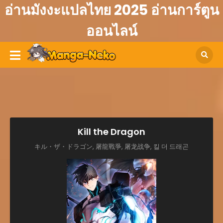
อ่านมังงะแปลไทย 2025 อ่านการ์ตูน
ออนไลน์
Kill the Dragon
キル・ザ・ドラゴン, 屠龍戰爭, 屠龙战争, 킬 더 드래곤