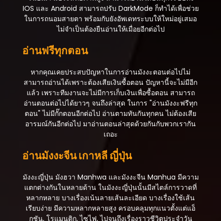
IOS และ Android สามารถปรับ DarkMode ก็ทำได้เพื่อช่วย
ในการถนอมสายตา พร้อมกับยังอัพเดทระบบให้ใหม่อยู่เสมอ
ไม่จำเป็นต้องยืนอ่านให้เมื่อยอีกต่อไป
อ่านฟรีทุกตอน
หากคุณเคยประสบปัญหาในการอ่านมังงะตอนต่อไปไม่
สามารถอ่านได้เพราะต้องเสียเงินซื้อตอน ปัญหานี้จะไม่มีอีก
แล้ว เพราะทีมงานจะไม่มีการเก็บเงินเพื่อซื้อตอน สามารถ
อ่านตอนต่อไปได้ยาวๆ จนถึงล่าสุด ในการ "อ่านมังงะฟรีทุก
ตอน" ไม่มีกั๊กตอนอีกต่อไป อ่านตามทันกันทุกคน ไม่ต้องเสีย
อารมณ์กันอีกต่อไป มาอ่านตอนล่าสุดด้วยกันกับพวกเรากัน
เถอะ
อ่านมังงะจีน เกาหลี ญี่ปุ่น
มังงะญี่ปุ่น มังฮวา Manhwa และมังงะจีน Manhua มีความ
แตกต่างกันในหลายด้าน ในมังงะญี่ปุ่นนั้นมีสไตล์การวาดที่
หลากหลาย บางเรื่องเน้นลายเส้นละเอียด บางเรื่องใช้เส้น
เรียบง่าย มีความหลากหลายสูง ครอบคลุมทุกแนวตั้งแต่แอ็
กชัน, โรแมนติก, ไซไฟ, ไปจนถึงเรื่องราวชีวิตประจำวัน