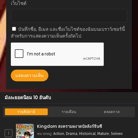
เว็บไซต์
พฤศจิกายน 23, 2025
ตอนที่ 5
พฤศจิกายน 23, 2025
บันทึกชื่อ, อีเมล และชื่อเว็บไซต์ของฉันบนเบราว์เซอร์นี้
สำหรับการแสดงความเห็นครั้งถัดไป
ตอนที่ 4
พฤศจิกายน 23, 2025
ตอนที่ 3
พฤศจิกายน 23, 2025
ตอนที่ 2
พฤศจิกายน 23, 2025
ตอนที่ 1
มังงะยอดนิยม 10 อันดับ
พฤศจิกายน 23, 2025
รายสัปดาห์
รายเดือน
ตลอดกาล
Kingdom สงครามผงาดบัลลังก์จิ๋นซี
1
หมวดหมู่
:
Action
,
Drama
,
Historical
,
Mature
,
Seinen