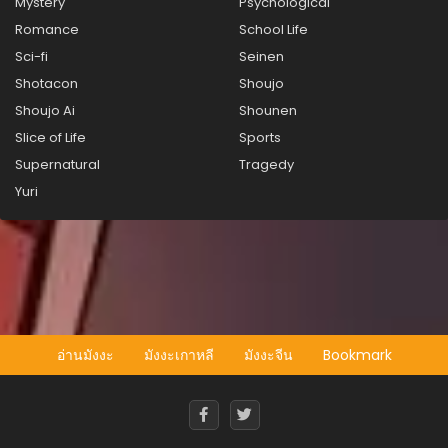
Mystery
Psychological
Romance
School Life
Sci-fi
Seinen
Shotacon
Shoujo
Shoujo Ai
Shounen
Slice of Life
Sports
Supernatural
Tragedy
Yuri
อ่านมังงะ
มังงะเกาหลี
มังงะจีน
Bookmark