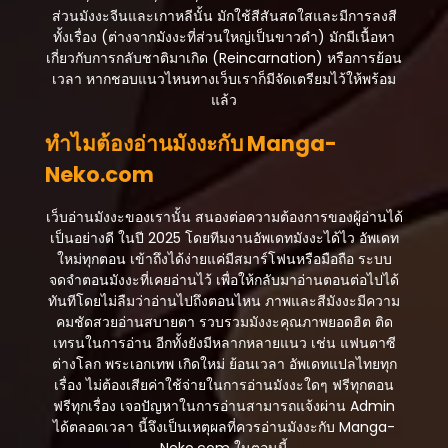
ส่วนมังงะจีนและเกาหลีนั้น มักใช้สีสันสดใสและมีการลงสี
ทั้งเรื่อง (ต่างจากมังงะที่ส่วนใหญ่เป็นขาวดำ) มักมีเนื้อหา
เกี่ยวกับการกลับชาติมาเกิด (Reincarnation) หรือการย้อน
เวลา หากชอบแนวไหนทางเว็บเราก็มีจัดเตรียมไว้ให้พร้อม
แล้ว
ทำไมต้องอ่านมังงะกับ Manga-
Neko.com
เว็บอ่านมังงะของเรานั้น สนองต่อความต้องการของผู้อ่านได้
เป็นอย่างดี ในปี 2025 โดยทีมงานอัพเดทมังงะได้ไว อัพเดท
ใหม่ทุกตอน เข้าถึงได้ง่ายแค่มีสมาร์โฟนหรือมือถือ ระบบ
จดจำตอนมังงะที่เคยอ่านไว้ เพื่อให้กลับมาอ่านตอนต่อไปได้
ทันทีโดยไม่ลืมว่าอ่านไปถึงตอนไหน ภาพและสีมังงะมีความ
คมชัดสวยอ่านสบายตา รวบรวมมังงะคุณภาพยอดฮิต ติด
เทรนในการอ่าน อีกทั้งยังมีหลากหลายแนว เช่น แฟนตาซี
ต่างโลก พระเอกเทพ เกิดใหม่ ย้อนเวลา อัพเดทแปลไทยทุก
เรื่อง ไม่ต้องเสียค่าใช้จ่ายในการอ่านมังงะใดๆ ฟรีทุกตอน
ฟรีทุกเรื่อง เจอปัญหาในการอ่านสามารถแจ้งผ่าน Admin
ได้ตลอดเวลา นี้จึงเป็นเหตุผลที่ควรอ่านมังงะกับ Manga-