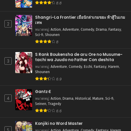
8.8
Shangri-La Frontier เมื่อนักล่าเกมขยะ ท้าสู้ในเกม
เทพ
2
หมวดหมู่
:
Action
,
Adventure
,
Comedy
,
Drama
,
Fantasy
,
Sci-fi
,
Shounen
8
S Rank Boukensha de aru Ore no Musume-
tachi wa Juudo no Father Con deshita
3
หมวดหมู่
:
Adventure
,
Comedy
,
Ecchi
,
Fantasy
,
Harem
,
Shounen
6.9
Gantz꞉E
4
หมวดหมู่
:
Action
,
Drama
,
Historical
,
Mature
,
Sci-fi
,
Seinen
,
Tragedy
6.6
Konjiki no Word Master
5
หมวดหมู่
:
Action
,
Adventure
,
Comedy
,
Fantasy
,
Harem
,