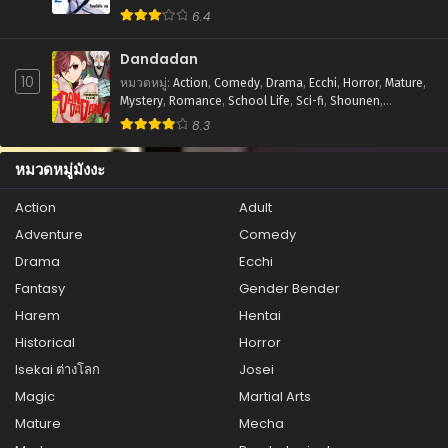
6.4
Dandadan
10
หมวดหมู่
:
Action
,
Comedy
,
Drama
,
Ecchi
,
Horror
,
Mature
,
Mystery
,
Romance
,
School Life
,
Sci-fi
,
Shounen
,
Supernatural
8.3
หมวดหมู่มังงะ
Action
Adult
Adventure
Comedy
Drama
Ecchi
Fantasy
Gender Bender
Harem
Hentai
Historical
Horror
Isekai ต่างโลก
Josei
Magic
Martial Arts
Mature
Mecha