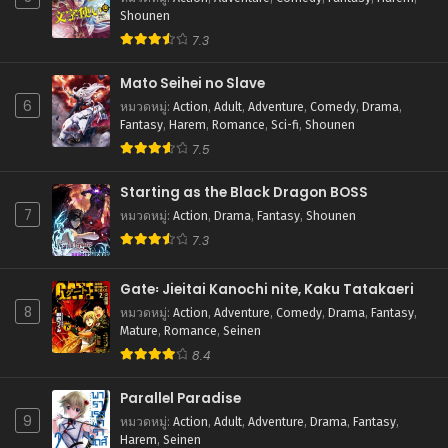
Shounen
7.3
Mato Seihei no Slave
6
หมวดหมู่
:
Action
,
Adult
,
Adventure
,
Comedy
,
Drama
,
Fantasy
,
Harem
,
Romance
,
Sci-fi
,
Shounen
7.5
Starting as the Black Dragon BOSS
7
หมวดหมู่
:
Action
,
Drama
,
Fantasy
,
Shounen
7.3
Gate꞉ Jieitai Kanochi nite, Kaku Tatakaeri
8
หมวดหมู่
:
Action
,
Adventure
,
Comedy
,
Drama
,
Fantasy
,
Mature
,
Romance
,
Seinen
8.4
Parallel Paradise
9
หมวดหมู่
:
Action
,
Adult
,
Adventure
,
Drama
,
Fantasy
,
Harem
,
Seinen