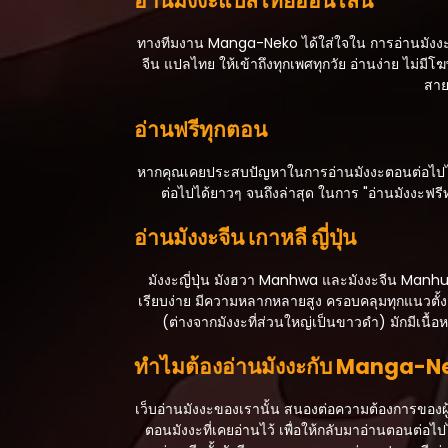
อ่านมังงะแปลไทยออนไลน์
ตอนที่ 174
กรกฎาคม 16, 2025
ทางทีมงาน Manga-Neko ได้ใส่ใจใน การอ่านมังงะหรื
จีน แปลไทย ให้เข้าถึงทุกเพศทุกวัย อ่านง่าย ไม
ตอนที่ 173
สาย
กรกฎาคม 16, 2025
อ่านฟรีทุกตอน
ตอนที่ 172
กรกฎาคม 16, 2025
หากคุณเคยประสบปัญหาในการอ่านมังงะตอนต่อไปไม่สา
ต่อไปได้ยาวๆ จนถึงล่าสุด ในการ "อ่านมังงะฟรี
ตอนที่ 171
กรกฎาคม 16, 2025
อ่านมังงะจีน เกาหลี ญี่ปุ่น
ตอนที่ 170
มังงะญี่ปุ่น มังฮวา Manhwa และมังงะจีน Manhua
กรกฎาคม 16, 2025
เรียบง่าย มีความหลากหลายสูง ครอบคลุมทุกแนวตั้งแต
(ต่างจากมังงะที่ส่วนใหญ่เป็นขาวดำ) มักมีเนื
ตอนที่ 169
กรกฎาคม 16, 2025
ทำไมต้องอ่านมังงะกับ Manga-
ตอนที่ 168
กรกฎาคม 16, 2025
เว็บอ่านมังงะของเรานั้น สนองต่อความต้องการของผู้
ตอนมังงะที่เคยอ่านไว้ เพื่อให้กลับมาอ่านตอนต
ตอนที่ 167