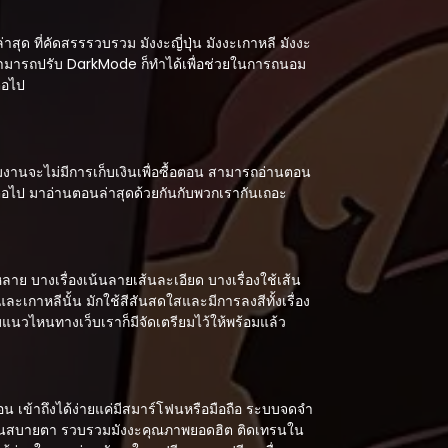
ด ที่คัดสรรรวบรวม มังงะญี่ปุ่น มังงะเกาหลี มังงะ
 สามารถปรับ DarkMode ก็ทำได้เพื่อช่วยในการถนอม
่อไป
งานจะไม่มีการเก็บเงินเพื่อซื้อตอน สามารถอ่านตอน
กต่อไป มาอ่านตอนล่าสุดด้วยกันกับพวกเรากันเถอะ
ย บางเรื่องเน้นลายเส้นละเอียด บางเรื่องใช้เส้น
ะเกาหลีนั้น มักใช้สีสันสดใสและมีการลงสีทั้งเรื่อง
แนวไหนทางเว็บเราก็มีจัดเตรียมไว้ให้พร้อมแล้ว
อน เข้าถึงได้ง่ายแค่มีสมาร์โฟนหรือมือถือ ระบบจดจำ
ยอ่านสบายตา รวบรวมมังงะคุณภาพยอดฮิต ติดเทรนใน