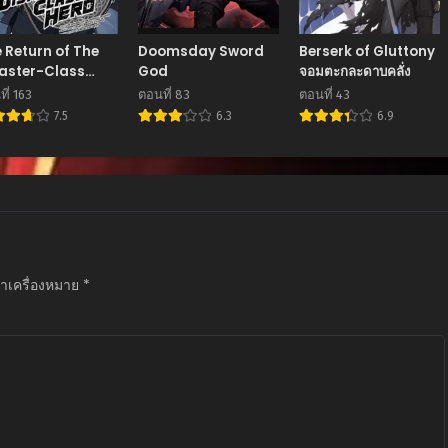
 Return of The
Doomsday Sword
Berserk of Gluttony
aster-Class
God
จอมตะกละดาบคลั่ง
ro
ี่ 163
ตอนที่ 83
ตอนที่ 43
7.5
6.3
6.9
ทำเครื่องหมาย
*