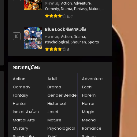
หมวดหมู่
:
Action
,
Adventure
,
Comedy
,
Drama
,
Fantasy
,
Mature
,
Romance
,
Seinen
8.4
Blue Lock ขังดวลแข้ง
10
หมวดหมู่
:
Action
,
Drama
,
Psychological
,
Shounen
,
Sports
8
หมวดหมู่มังงะ
Action
Adult
Adventure
Comedy
Drama
Ecchi
Fantasy
Gender Bender
Harem
Hentai
Historical
Horror
Isekai ต่างโลก
Josei
Magic
Martial Arts
Mature
Mecha
Mystery
Psychological
Romance
School Life
Sci-fi
Seinen