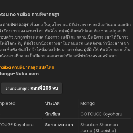
etsu no Yaiba ดาบพิฆาตอสูร
 ดาบพิฆาตอสูร
เรื่องย่อ ในยุคโบราณ มีปีศาจกระหายเลือดกินคน และนัก
รื่องราวของ คามาโดะ ทันจิโร่ หนุ่มผู้เสียพ่อไปและต้องช่วยแม่ดูแล พี่
ครอบครัวเขาถูกฆ่าจนหมด น้องสาว เนซึโกะ กลายเป็นปีศาจ เขาได้รับการ
โทมิโอกะ กิยู ที่ตั้งใจฆ่าน้องสาวเขาในตอนแรก แต่หลังพบว่าน้องสาวเขา
ชื่อฟัง ทันจิโร่ จึงให้ทั้งสองไปหาอาจารย์ตน ผู้ที่ฝึกให้ ทันจิโร่ กลายเป็น
น้องสาวที่กลายเป็นปีศาจ และตามล่าปีศาจที่ฆ่าล้างครอบครัวเขา
Yaiba ดาบพิฆาตอสูร แปลไทย
ว็บ Manga-Neko.com
ตอนที่ 205 จบ
อ่านตอนล่าสุด :
pleted
ประเภท
Manga
6
นักเขียน
GOTOUGE Koyoharu
OUGE Koyoharu
Serialization
Shuukan Shounen
Jump (Shueisha)