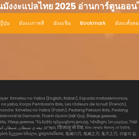
นมังงะแปลไทย 2025 อ่านการ์ตูนออน
ี่ปุ่น
มังงะเกาหลี
มังงะจีน
Bookmark
มังงะทั้งห
yer: Kimetsu no Yaiba (English, Italian), Espada matademonios,
no jaiba, Korps Pembasmi Iblis, Les rôdeurs de la nuit (French),
onów: Kimetsu no Yaiba (Polish), Pedang Pekaon Iblis, Pedang
ërrimit të Demonit, Thanh Gươm Diệt Quỷ, Вбивця демонів,
іба, Убица демона, Դևերին ոչնչացնող թուրը, Կիմեցու նո յայդա, קוטל
त्सु नो यैबा, ডিমন স্লেয়ার: কিমেতসু নো ইয়াইবা,
დემონების მკვეთი ხმალი, អ្នកប្រហារបិសាច, 鬼滅の刃, 鬼滅之刃, 鬼灭之刃, 귀멸의 칼