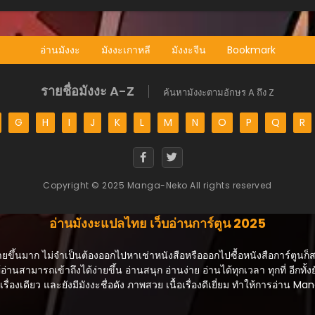
อ่านมังงะ
มังงะเกาหลี
มังงะจีน
Bookmark
รายชื่อมังงะ A-Z
ค้นหามังงะตามอักษร A ถึง Z
G
H
I
J
K
L
M
N
O
P
Q
R
Copyright © 2025 Manga-Neko All rights reserved
อ่านมังงะแปลไทย เว็บอ่านการ์ตูน 2025
ายขึ้นมาก ไม่จำเป็นต้องออกไปหาเช่าหนังสือหรือออกไปซื้อหนังสือการ์ตูนก็
้อ่านสามารถเข้าถึงได้ง่ายขึ้น อ่านสนุก อ่านง่าย อ่านได้ทุกเวลา ทุกที่ อีกทั้งย
ื่องเดียว และยังมีมังงะชื่อดัง ภาพสวย เนื้อเรื่องดีเยี่ยม ทำให้การอ่าน 