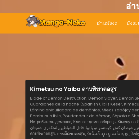
อ่า
อ่านมังงะ
มังงะญ
Kimetsu no Yaiba ดาบพิฆาตอสูร
Blade of Demon Destruction, Demon Slayer, Demon Sla
Guardianes de la noche (Spanish), İblis Keser, Kimecu 
Lâmina aniquiladora de demônios, Miecz zabójcy dem
Pembunuh Iblis, Pourfendeur de démon, Shpata e Shakt
Истребитель демонов, Клинок-демоноборець, Кімецу но Я
השדים, تیغه ی شیطان, شیطان کش, شیطان کش: کیمتسو نو یائیبا, قاتل الشياطين, لەتکەری شەیتان, किम
ดาบพิฆาตอสูร, ດາບພິຄາດອະສູນ, ၵိးမဵႇတ်သု ၼူ ယၢႆပၢး, 