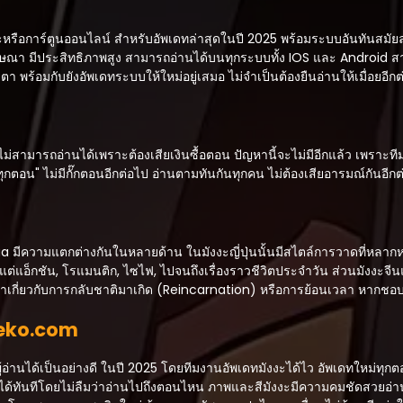
อการ์ตูนออนไลน์ สำหรับอัพเดทล่าสุดในปี 2025 พร้อมระบบอันทันสมัยล่าสุ
่มีโฆษณา มีประสิทธิภาพสูง สามารถอ่านได้บนทุกระบบทั้ง IOS และ Android
ตา พร้อมกับยังอัพเดทระบบให้ใหม่อยู่เสมอ ไม่จำเป็นต้องยืนอ่านให้เมื่อยอีกต
มารถอ่านได้เพราะต้องเสียเงินซื้อตอน ปัญหานี้จะไม่มีอีกแล้ว เพราะทีม
ทุกตอน" ไม่มีกั๊กตอนอีกต่อไป อ่านตามทันกันทุกคน ไม่ต้องเสียอารมณ์กันอี
 มีความแตกต่างกันในหลายด้าน ในมังงะญี่ปุ่นนั้นมีสไตล์การวาดที่หลากหลา
่แอ็กชัน, โรแมนติก, ไซไฟ, ไปจนถึงเรื่องราวชีวิตประจำวัน ส่วนมังงะจีนแล
้อหาเกี่ยวกับการกลับชาติมาเกิด (Reincarnation) หรือการย้อนเวลา หากชอบ
Neko.com
อ่านได้เป็นอย่างดี ในปี 2025 โดยทีมงานอัพเดทมังงะได้ไว อัพเดทใหม่ทุกต
่อไปได้ทันทีโดยไม่ลืมว่าอ่านไปถึงตอนไหน ภาพและสีมังงะมีความคมชัดสว