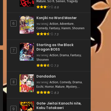
Mature
,
Sci-fi
,
Seinen
,
Tragedy
6.6
Konjiki no Word Master
6
หมวดหมู่
:
Action
,
Adventure
,
Comedy
,
Fantasy
,
Harem
,
Shounen
7.3
Starting as the Black
Dragon BOSS
7
หมวดหมู่
:
Action
,
Drama
,
Fantasy
,
Shounen
7.3
Dandadan
8
หมวดหมู่
:
Action
,
Comedy
,
Drama
,
Ecchi
,
Horror
,
Mature
,
Mystery
,
Romance
,
School Life
,
Sci-fi
,
8.3
Shounen
,
Supernatural
Gate꞉ Jieitai Kanochi nite,
Kaku Tatakaeri
9