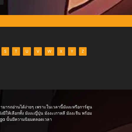
S
T
U
V
W
X
Y
Z
สามารถอ่านได้ง่ายๆ เพราะในเวลานี้มังงะหรือการ์ตูน
ังมีให้เลือกทั้ง มังงะญี่ปุ่น มังงะเกาหลี มังงะจีน พร้อม
Manga นั้นมีความนิยมตลอดเวลา