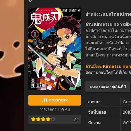
�
อ่านมังงะแปลไทย Kim
อ่าน Kimetsu no Yaiba
ล่าปีศาจออกล่าในยามราตี เ
น้องอีก 5 คน จนวันหนึ่ง
ช่วยเหลือจากนักล่าปีศาจ 
ไม่กินคนแบบปีศาจทั่วไปและเ
นักล่าปีศาจ หาหนทางช่วย
อ่านมังงะ Kimetsu no 
ติดตามก่อนใคร ได้ที่เ
ตอนที่ 1
อ่านตอนแรก :
Bookmark
สถานะ
Com
กำลังติดตาม 49 คน
วันที่ปล่อย
201
8.1
นักวาด
GOT