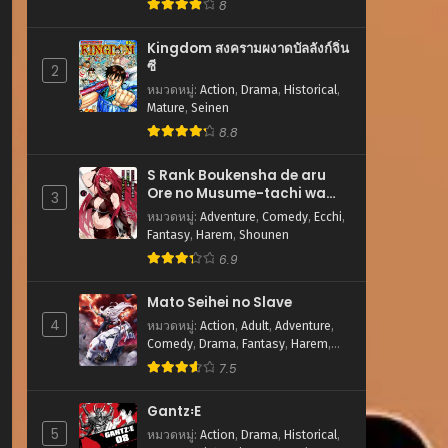
8
Kingdom สงครามผงาดบัลลังก์จิ๋น
ซี
2
หมวดหมู่
:
Action
,
Drama
,
Historical
,
Mature
,
Seinen
8.8
S Rank Boukensha de aru
Ore no Musume-tachi wa
3
Juudo no Father Con
หมวดหมู่
:
Adventure
,
Comedy
,
Ecchi
,
deshita
Fantasy
,
Harem
,
Shounen
6.9
Mato Seihei no Slave
4
หมวดหมู่
:
Action
,
Adult
,
Adventure
,
Comedy
,
Drama
,
Fantasy
,
Harem
,
Romance
,
Sci-fi
,
Shounen
7.5
Gantz꞉E
5
หมวดหมู่
:
Action
,
Drama
,
Historical
,