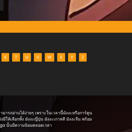
S
T
U
V
W
X
Y
Z
สามารถอ่านได้ง่ายๆ เพราะในเวลานี้มังงะหรือการ์ตูน
ังมีให้เลือกทั้ง มังงะญี่ปุ่น มังงะเกาหลี มังงะจีน พร้อม
Manga นั้นมีความนิยมตลอดเวลา