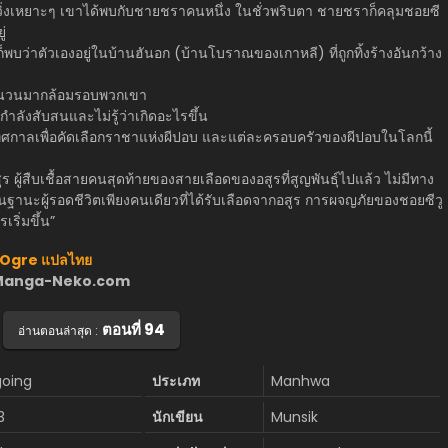
งวิ่งเหยาะๆ เขาได้พบกับชายชราคนหนึ่ง ในชั่วพริบตา ชายชราก็คลุมชอยซี
่
็พบว่าตัวเองอยู่ในบ้านฮันอก (บ้านโบราณของเกาหลี) ที่ถูกทิ้งร้างอันกว้าง
ำนวนมากล้อมรอบพวกเขา
กำลังสับสนและไม่รู้ว่าเกิดอะไรขึ้น
เทศกาลเพื่อคัดเลือกราชาแห่งผีปอบ และแต่ละครอบครัวของผีปอบในโลกนี้
อสูร ผู้สืบเชื้อสายคนสุดท้ายของสายเลือดของอสูรที่สูญพันธุ์ไปแล้ว ไม่มีทาง
นฐานะผู้รอดชีวิตเพียงคนเดียวที่ได้รับเลือดจากอสูร การผจญภัยของชอยซีวู
เริ่มขึ้น”
e Ogre แปลไทย
ว็บ Manga-Neko.com
ตอนที่ 94
อ่านตอนล่าสุด :
oing
ประเภท
Manhwa
3
นักเขียน
Munsik