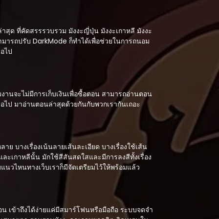
ด ที่คัดสรรรวบรวม มังงะญี่ปุ่น มังงะเกาหลี มังงะ
 สามารถปรับ DarkMode ก็ทำได้เพื่อช่วยในการถนอม
่อไป
งานจะไม่มีการเก็บเงินเพื่อซื้อตอน สามารถอ่านตอน
กต่อไป มาอ่านตอนล่าสุดด้วยกันกับพวกเรากันเถอะ
ย บางเรื่องเน้นลายเส้นละเอียด บางเรื่องใช้เส้น
ะเกาหลีนั้น มักใช้สีสันสดใสและมีการลงสีทั้งเรื่อง
แนวไหนทางเว็บเราก็มีจัดเตรียมไว้ให้พร้อมแล้ว
อน เข้าถึงได้ง่ายแค่มีสมาร์โฟนหรือมือถือ ระบบจดจำ