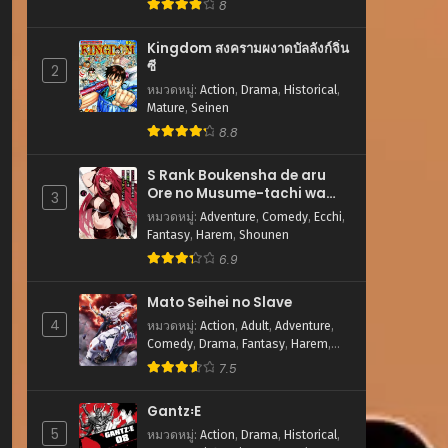
8
Kingdom สงครามผงาดบัลลังก์จิ๋น
ซี
2
หมวดหมู่
:
Action
,
Drama
,
Historical
,
Mature
,
Seinen
8.8
S Rank Boukensha de aru
Ore no Musume-tachi wa
3
Juudo no Father Con
หมวดหมู่
:
Adventure
,
Comedy
,
Ecchi
,
deshita
Fantasy
,
Harem
,
Shounen
6.9
Mato Seihei no Slave
4
หมวดหมู่
:
Action
,
Adult
,
Adventure
,
Comedy
,
Drama
,
Fantasy
,
Harem
,
Romance
,
Sci-fi
,
Shounen
7.5
Gantz꞉E
5
หมวดหมู่
:
Action
,
Drama
,
Historical
,