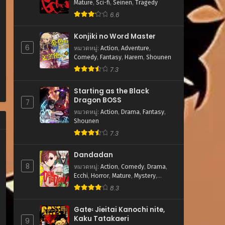
Mature
,
Sci-fi
,
Seinen
,
Tragedy
6.6
Konjiki no Word Master
6
หมวดหมู่
:
Action
,
Adventure
,
Comedy
,
Fantasy
,
Harem
,
Shounen
7.3
Starting as the Black
Dragon BOSS
7
หมวดหมู่
:
Action
,
Drama
,
Fantasy
,
Shounen
7.3
Dandadan
8
หมวดหมู่
:
Action
,
Comedy
,
Drama
,
Ecchi
,
Horror
,
Mature
,
Mystery
,
Romance
,
School Life
,
Sci-fi
,
8.3
Shounen
,
Supernatural
Gate꞉ Jieitai Kanochi nite,
Kaku Tatakaeri
9