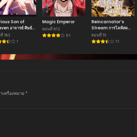
ious Son of
Magic Emperor
Reincarnator’s
าจารย์ ศิษย์
Stream การไลฟ์สด
ตอนที่ 872
ขอกบฎนะขอรับ
ของผู้หวนคืน
ี่ 183
ตอนที่ 51
8.1
7
7.1
ทำเครื่องหมาย
*