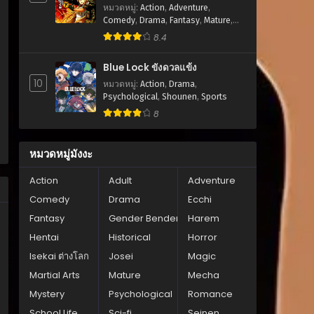
หมวดหมู่
:
Action
,
Adventure
,
Comedy
,
Drama
,
Fantasy
,
Mature
,
Romance
,
Seinen
8.4
Blue Lock ขังดวลแข้ง
10
หมวดหมู่
:
Action
,
Drama
,
Psychological
,
Shounen
,
Sports
8
หมวดหมู่มังงะ
Action
Adult
Adventure
Comedy
Drama
Ecchi
Fantasy
Gender Bender
Harem
Hentai
Historical
Horror
Isekai ต่างโลก
Josei
Magic
Martial Arts
Mature
Mecha
Mystery
Psychological
Romance
School Life
Sci-fi
Seinen