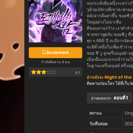
จนกระทั่งคืนหนึ่งระหว่า
วูด้วยเป้ฟางที่เขาสะพายอยู
หลังจากลืมตาขึ้น ชอยซีวูก
ใหญ่อย่างไม่น่าเชื่อ
ที่ขอบลานกว้าง เงาดำจ
ชายชราพูดกับ ชอยซีวู ซึ่ง
ทุก ๆ 666 ปี จะมีการจัด
จะมีตั๋วหนึ่งใบเพื่อเข้าร่วม
Bookmark
ชอย ซี วู ลูกครึ่งมนุษย์-
เลือกอื่นนอกจากเข้าร่วมใ
กำลังติดตาม 9 คน
ในฐานะครึ่งมนุษย์ ครึ่งอสูร
6.1
อ่านมังงะ Night of th
ติดตามก่อนใคร ได้ที่เ
ตอนที่ 1
อ่านตอนแรก :
สถานะ
Ong
วันที่ปล่อย
202