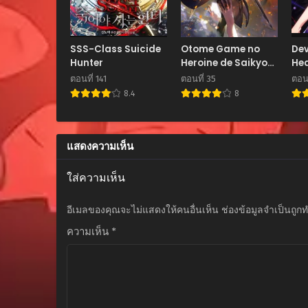
ตอนที่ 85
ตุลาคม 8, 2025
SSS-Class Suicide
Otome Game no
Dev
Hunter
Heroine de Saikyou
Heaven อ
ตอนที่ 84
Survival @COMIC
บ้า
ตอนที่ 141
ตอนที่ 35
ตอนท
กันยายน 24, 2025
8.4
8
ตอนที่ 83
กันยายน 24, 2025
แสดงความเห็น
ตอนที่ 82
กันยายน 24, 2025
ใส่ความเห็น
ตอนที่ 81
อีเมลของคุณจะไม่แสดงให้คนอื่นเห็น
ช่องข้อมูลจำเป็นถูก
กันยายน 2, 2025
ความเห็น
*
ตอนที่ 80
กันยายน 2, 2025
ตอนที่ 79
สิงหาคม 21, 2025