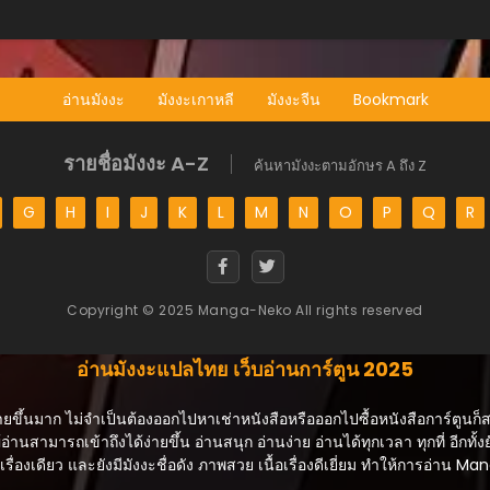
อ่านมังงะ
มังงะเกาหลี
มังงะจีน
Bookmark
รายชื่อมังงะ A-Z
ค้นหามังงะตามอักษร A ถึง Z
G
H
I
J
K
L
M
N
O
P
Q
R
Copyright © 2025 Manga-Neko All rights reserved
อ่านมังงะแปลไทย เว็บอ่านการ์ตูน 2025
ายขึ้นมาก ไม่จำเป็นต้องออกไปหาเช่าหนังสือหรือออกไปซื้อหนังสือการ์ตูนก็
้อ่านสามารถเข้าถึงได้ง่ายขึ้น อ่านสนุก อ่านง่าย อ่านได้ทุกเวลา ทุกที่ อีกทั้งย
ื่องเดียว และยังมีมังงะชื่อดัง ภาพสวย เนื้อเรื่องดีเยี่ยม ทำให้การอ่าน 