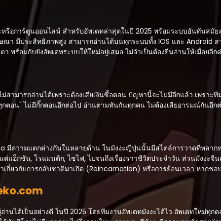
อการ์ตูนออนไลน์ สำหรับอัพเดทล่าสุดในปี 2025 พร้อมระบบอันทันสมัยล่าสุ
่มีโฆษณา มีประสิทธิภาพสูง สามารถอ่านได้บนทุกระบบทั้ง IOS และ Android
ตา พร้อมกับยังอัพเดทระบบให้ใหม่อยู่เสมอ ไม่จำเป็นต้องยืนอ่านให้เมื่อยอีกต
มารถอ่านได้เพราะต้องเสียเงินซื้อตอน ปัญหานี้จะไม่มีอีกแล้ว เพราะทีม
ทุกตอน" ไม่มีกั๊กตอนอีกต่อไป อ่านตามทันกันทุกคน ไม่ต้องเสียอารมณ์กันอี
 มีความแตกต่างกันในหลายด้าน ในมังงะญี่ปุ่นนั้นมีสไตล์การวาดที่หลากหลา
่แอ็กชัน, โรแมนติก, ไซไฟ, ไปจนถึงเรื่องราวชีวิตประจำวัน ส่วนมังงะจีนแล
้อหาเกี่ยวกับการกลับชาติมาเกิด (Reincarnation) หรือการย้อนเวลา หากชอบ
Neko.com
อ่านได้เป็นอย่างดี ในปี 2025 โดยทีมงานอัพเดทมังงะได้ไว อัพเดทใหม่ทุกต