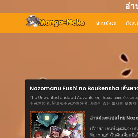
อ่า
อ่านมังงะ
มังงะญ
Nozomanu Fushi no Boukensha เส้นทาง
The Unwanted Undead Adventurer, Нежеланно бессмер
不死冒险者, 望まぬ不死の冒険者, 바라지 않는 불사의 모험자
อ่านมังงะแปลไทย Noz
เรื่องย่อ เลนท์ มุ่งมั่นจ
ที่ปรากฎตัวในดันเจี้ยนม