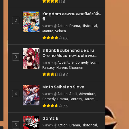
8
Kingdom สงครามผงาดบัลลังก์จิ๋น
ซี
2
หมวดหมู่
:
Action
,
Drama
,
Historical
,
Mature
,
Seinen
8.8
S Rank Boukensha de aru
Ore no Musume-tachi wa
3
Juudo no Father Con
หมวดหมู่
:
Adventure
,
Comedy
,
Ecchi
,
deshita
Fantasy
,
Harem
,
Shounen
6.9
Mato Seihei no Slave
4
หมวดหมู่
:
Action
,
Adult
,
Adventure
,
Comedy
,
Drama
,
Fantasy
,
Harem
,
Romance
,
Sci-fi
,
Shounen
7.5
Gantz꞉E
5
หมวดหมู่
:
Action
,
Drama
,
Historical
,