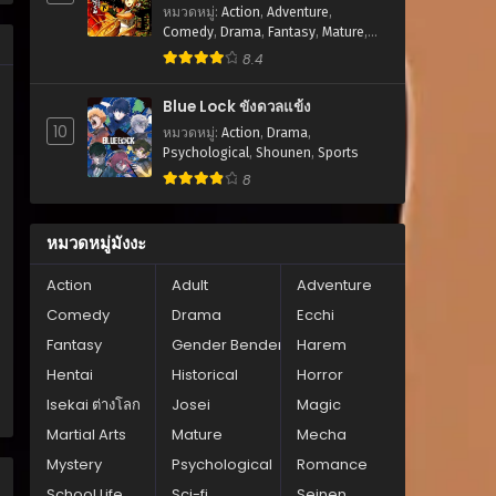
หมวดหมู่
:
Action
,
Adventure
,
Comedy
,
Drama
,
Fantasy
,
Mature
,
Romance
,
Seinen
8.4
Blue Lock ขังดวลแข้ง
10
หมวดหมู่
:
Action
,
Drama
,
Psychological
,
Shounen
,
Sports
8
หมวดหมู่มังงะ
Action
Adult
Adventure
Comedy
Drama
Ecchi
Fantasy
Gender Bender
Harem
Hentai
Historical
Horror
Isekai ต่างโลก
Josei
Magic
Martial Arts
Mature
Mecha
Mystery
Psychological
Romance
School Life
Sci-fi
Seinen