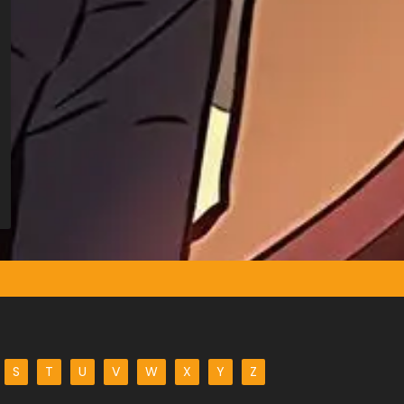
S
T
U
V
W
X
Y
Z