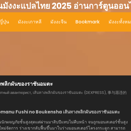
นมังงะแปลไทย 2025 อ่านการ์ตูนออน
ี่ปุ่น
มังงะเกาหลี
มังงะจีน
Bookmark
มังงะทั้งห
พลิกผันของราชันอมตะ
тный авантюрист, เส้นทางพลิกผันของราชันอมตะ (DEXPRESS), 事与愿违的
omanu Fushi no Boukensha เส้นทางพลิกผันของราชันอมตะ
ะเป็นนักผจญภัยชั้นสูงสุดแต่ผ่านมาสิบปีแทบไม่คืบหน้า จนถูกมอนสเตอร์ชั้นสูง
ือใหม่จัดการ ร่างเขากลับฟื้นขึ้นมาในร่างมอนสเตอร์โครงกระดูก สามารถ