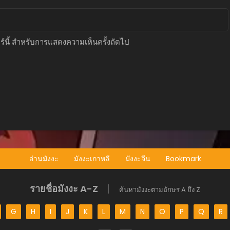
อร์นี้ สำหรับการแสดงความเห็นครั้งถัดไป
อ่านมังงะ
มังงะเกาหลี
มังงะจีน
Bookmark
รายชื่อมังงะ A-Z
ค้นหามังงะตามอักษร A ถึง Z
G
H
I
J
K
L
M
N
O
P
Q
R