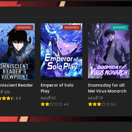
MANHWA
MANHWA
MANHUA
niscient Reader
Emperor of Solo
Doomsday for all:
Play
Me! Virus Monarch
ี่ 306
ตอนที่ 63
ตอนที่ 79
8.8
4.6
6.2