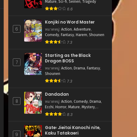
Mature
,
Sci-fi
,
Seinen
,
Tragedy
6.6
Konjiki no Word Master
6
หมวดหมู่
:
Action
,
Adventure
,
Comedy
,
Fantasy
,
Harem
,
Shounen
7.3
Starting as the Black
Dragon BOSS
7
หมวดหมู่
:
Action
,
Drama
,
Fantasy
,
Shounen
7.3
Dandadan
8
หมวดหมู่
:
Action
,
Comedy
,
Drama
,
Ecchi
,
Horror
,
Mature
,
Mystery
,
Romance
,
School Life
,
Sci-fi
,
8.3
Shounen
,
Supernatural
Gate꞉ Jieitai Kanochi nite,
Kaku Tatakaeri
9