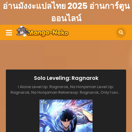
อ่านมังงะแปลไทย 2025 อ่านการ์ตูน
ออนไลน์
Solo Leveling: Ragnarok
I Alone Level Up: Ragnarok, Na Honjaman Level Up:
Ragnarok, Na Honjaman Rebereop: Ragnarok, Only I Level
Up: Ragnarok, Ore dake Level Up na Ken: Ragnarok, Solo
Leveling : Ragnarok, Поднятие уровня в одиночку: Рагнарёк,
俺だけレベルアップな件〜ラグナロク〜, 我独自升级 ：诸神黄昏,
我独自升级：诸神黄昏, 나 혼자만 레벨업 : 라그나로크