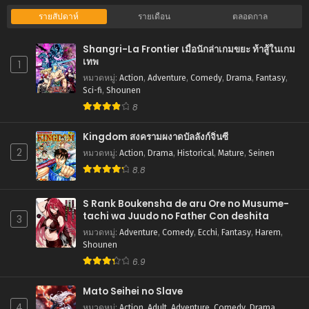
ตอนที่ 39
รายสัปดาห์
รายเดือน
ตลอดกาล
สิงหาคม 25, 2025
Shangri-La Frontier เมื่อนักล่าเกมขยะ ท้าสู้ในเกม
ตอนที่ 38
เทพ
1
สิงหาคม 25, 2025
หมวดหมู่
:
Action
,
Adventure
,
Comedy
,
Drama
,
Fantasy
,
Sci-fi
,
Shounen
ตอนที่ 37
8
สิงหาคม 25, 2025
Kingdom สงครามผงาดบัลลังก์จิ๋นซี
ตอนที่ 36
2
หมวดหมู่
:
Action
,
Drama
,
Historical
,
Mature
,
Seinen
สิงหาคม 25, 2025
8.8
ตอนที่ 35
สิงหาคม 25, 2025
S Rank Boukensha de aru Ore no Musume-
tachi wa Juudo no Father Con deshita
3
ตอนที่ 34
หมวดหมู่
:
Adventure
,
Comedy
,
Ecchi
,
Fantasy
,
Harem
,
สิงหาคม 25, 2025
Shounen
6.9
ตอนที่ 33
สิงหาคม 25, 2025
Mato Seihei no Slave
4
หมวดหมู่
:
Action
,
Adult
,
Adventure
,
Comedy
,
Drama
,
ตอนที่ 32