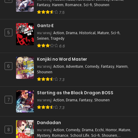
Fantasy
,
Harem
,
Romance
,
Sci-fi
,
Shounen
สิงหาคม 25, 2025
7.5
ตอนที่ 31
สิงหาคม 25, 2025
Gantz꞉E
5
หมวดหมู่
:
Action
,
Drama
,
Historical
,
Mature
,
Sci-fi
,
ตอนที่ 30
Seinen
,
Tragedy
สิงหาคม 25, 2025
6.6
ตอนที่ 29
Konjiki no Word Master
สิงหาคม 25, 2025
6
หมวดหมู่
:
Action
,
Adventure
,
Comedy
,
Fantasy
,
Harem
,
Shounen
ตอนที่ 28
7.3
สิงหาคม 25, 2025
Starting as the Black Dragon BOSS
ตอนที่ 27
7
สิงหาคม 25, 2025
หมวดหมู่
:
Action
,
Drama
,
Fantasy
,
Shounen
7.3
ตอนที่ 26
สิงหาคม 25, 2025
Dandadan
8
หมวดหมู่
:
Action
,
Comedy
,
Drama
,
Ecchi
,
Horror
,
Mature
,
ตอนที่ 25
Mystery
,
Romance
,
School Life
,
Sci-fi
,
Shounen
,
สิงหาคม 25, 2025