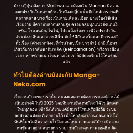
มังงะญี่ปุ่น มังฮวา Manhwa และมังงะจีน Manhua มีความ
แตกต่างกันในหลายด้าน ในมังงะญี่ปุ่นนั้นมีสไตล์การวาดที่
หลากหลาย บางเรื่องเน้นลายเส้นละเอียด บางเรื่องใช้เส้น
เรียบง่าย มีความหลากหลายสูง ครอบคลุมทุกแนวตั้งแต่แอ็
กชัน, โรแมนติก, ไซไฟ, ไปจนถึงเรื่องราวชีวิตประจำวัน
ส่วนมังงะจีนและเกาหลีนั้น มักใช้สีสันสดใสและมีการลงสี
ทั้งเรื่อง (ต่างจากมังงะที่ส่วนใหญ่เป็นขาวดำ) มักมีเนื้อหา
เกี่ยวกับการกลับชาติมาเกิด (Reincarnation) หรือการย้อน
เวลา หากชอบแนวไหนทางเว็บเราก็มีจัดเตรียมไว้ให้พร้อม
แล้ว
ทำไมต้องอ่านมังงะกับ Manga-
Neko.com
เว็บอ่านมังงะของเรานั้น สนองต่อความต้องการของผู้อ่านได้
เป็นอย่างดี ในปี 2025 โดยทีมงานอัพเดทมังงะได้ไว อัพเดท
ใหม่ทุกตอน เข้าถึงได้ง่ายแค่มีสมาร์โฟนหรือมือถือ ระบบ
จดจำตอนมังงะที่เคยอ่านไว้ เพื่อให้กลับมาอ่านตอนต่อไปได้
ทันทีโดยไม่ลืมว่าอ่านไปถึงตอนไหน ภาพและสีมังงะมีความ
คมชัดสวยอ่านสบายตา รวบรวมมังงะคุณภาพยอดฮิต ติด