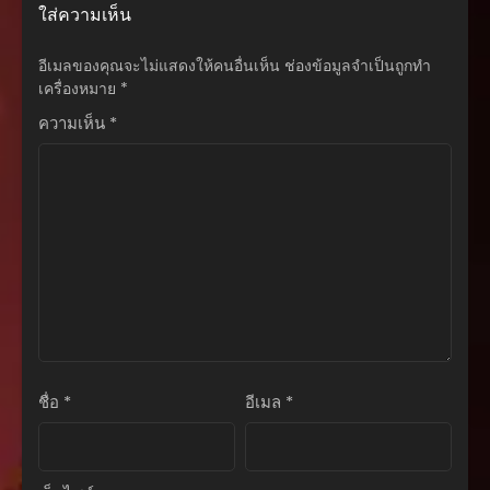
ตอนที่ 242
ใส่ความเห็น
กุมภาพันธ์ 9, 2026
อีเมลของคุณจะไม่แสดงให้คนอื่นเห็น
ช่องข้อมูลจำเป็นถูกทำ
ตอนที่ 241
เครื่องหมาย
*
กุมภาพันธ์ 4, 2026
ความเห็น
*
ตอนที่ 240
มกราคม 25, 2026
ตอนที่ 239
มกราคม 17, 2026
ตอนที่ 238
มกราคม 11, 2026
ตอนที่ 237
มกราคม 10, 2026
ชื่อ
*
อีเมล
*
ตอนที่ 236
มกราคม 6, 2026
ตอนที่ 235