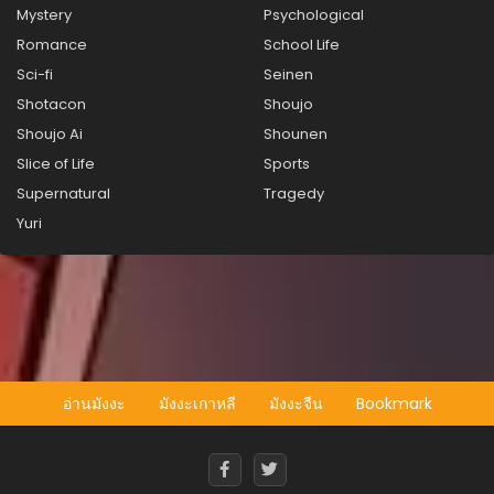
Mystery
Psychological
ตอนที่ 205
Romance
School Life
สิงหาคม 18, 2025
Sci-fi
Seinen
ตอนที่ 204
Shotacon
Shoujo
สิงหาคม 18, 2025
Shoujo Ai
Shounen
ตอนที่ 203
Slice of Life
Sports
สิงหาคม 18, 2025
Supernatural
Tragedy
Yuri
ตอนที่ 202
สิงหาคม 18, 2025
ตอนที่ 201
สิงหาคม 18, 2025
ตอนที่ 200
สิงหาคม 18, 2025
อ่านมังงะ
มังงะเกาหลี
มังงะจีน
Bookmark
ตอนที่ 199
สิงหาคม 18, 2025