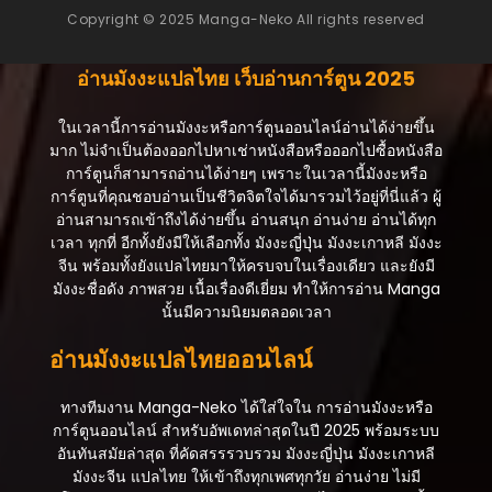
ตอนที่ 198
Copyright © 2025 Manga-Neko All rights reserved
สิงหาคม 18, 2025
ตอนที่ 197
อ่านมังงะแปลไทย เว็บอ่านการ์ตูน 2025
สิงหาคม 18, 2025
ในเวลานี้การอ่านมังงะหรือการ์ตูนออนไลน์อ่านได้ง่ายขึ้น
ตอนที่ 196
มาก ไม่จำเป็นต้องออกไปหาเช่าหนังสือหรือออกไปซื้อหนังสือ
สิงหาคม 18, 2025
การ์ตูนก็สามารถอ่านได้ง่ายๆ เพราะในเวลานี้มังงะหรือ
การ์ตูนที่คุณชอบอ่านเป็นชีวิตจิตใจได้มารวมไว้อยู่ที่นี่แล้ว ผู้
ตอนที่ 195
อ่านสามารถเข้าถึงได้ง่ายขึ้น อ่านสนุก อ่านง่าย อ่านได้ทุก
สิงหาคม 18, 2025
เวลา ทุกที่ อีกทั้งยังมีให้เลือกทั้ง มังงะญี่ปุ่น มังงะเกาหลี มังงะ
จีน พร้อมทั้งยังแปลไทยมาให้ครบจบในเรื่องเดียว และยังมี
ตอนที่ 194
มังงะชื่อดัง ภาพสวย เนื้อเรื่องดีเยี่ยม ทำให้การอ่าน Manga
สิงหาคม 18, 2025
นั้นมีความนิยมตลอดเวลา
ตอนที่ 193
อ่านมังงะแปลไทยออนไลน์
สิงหาคม 18, 2025
ทางทีมงาน Manga-Neko ได้ใส่ใจใน การอ่านมังงะหรือ
ตอนที่ 192
การ์ตูนออนไลน์ สำหรับอัพเดทล่าสุดในปี 2025 พร้อมระบบ
สิงหาคม 18, 2025
อันทันสมัยล่าสุด ที่คัดสรรรวบรวม มังงะญี่ปุ่น มังงะเกาหลี
ตอนที่ 191
มังงะจีน แปลไทย ให้เข้าถึงทุกเพศทุกวัย อ่านง่าย ไม่มี