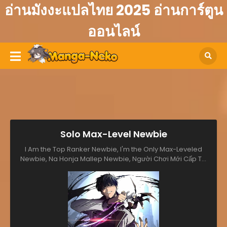
อ่านมังงะแปลไทย 2025 อ่านการ์ตูน
ออนไลน์
Solo Max-Level Newbie
I Am the Top Ranker Newbie, I'm the Only Max-Leveled
Newbie, Na Honja Mallep Newbie, Người Chơi Mới Cấp Tối
Đa, Novato Solo a Nivel Máximo, Solo Max-Level Newbie,
Нуб максимального уровня, ผู้เล่นหน้าใหม่เลเวลแมกซ์, 俺だけレ
ベルMAXなビギナー, 我独自满级新手, 满级新手, 滿級新手, 나 혼
자 만렙 뉴비, 나혼자만렙뉴비