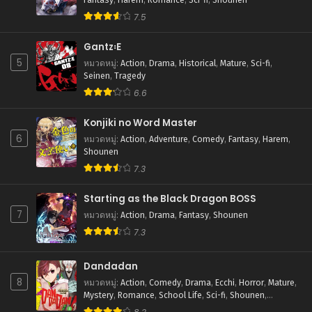
สิงหาคม 20, 2025
7.5
ตอนที่ 79
สิงหาคม 20, 2025
Gantz꞉E
5
หมวดหมู่
:
Action
,
Drama
,
Historical
,
Mature
,
Sci-fi
,
ตอนที่ 78
Seinen
,
Tragedy
สิงหาคม 20, 2025
6.6
ตอนที่ 77
Konjiki no Word Master
สิงหาคม 20, 2025
6
หมวดหมู่
:
Action
,
Adventure
,
Comedy
,
Fantasy
,
Harem
,
Shounen
ตอนที่ 76
7.3
สิงหาคม 20, 2025
Starting as the Black Dragon BOSS
ตอนที่ 75
7
สิงหาคม 20, 2025
หมวดหมู่
:
Action
,
Drama
,
Fantasy
,
Shounen
7.3
ตอนที่ 74
สิงหาคม 20, 2025
Dandadan
8
หมวดหมู่
:
Action
,
Comedy
,
Drama
,
Ecchi
,
Horror
,
Mature
,
ตอนที่ 73
Mystery
,
Romance
,
School Life
,
Sci-fi
,
Shounen
,
สิงหาคม 20, 2025
Supernatural