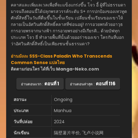
คลาสและเพิ่มเลเวลเพื่อที่จะแข็งแกร่งขึ้น โจว อี้ ผู้ที่ไม่ธรรมดา
มาจนถึงตอนนี้ได้ปลุกพรสวรรค์ระดับ S+ การปกป้องของเทวทูต
ศักดิ์สิทธิ์ในวันที่ตื่นขึ้นในชั้นเรียน เปลี่ยนชั้นเรียนของเขาให้
กลายเป็นอัศวินศักดิ์สิทธิ์คลาสที่ซ่อนอยู่! การอวยพรด้วยอาวุธ
การอวยพรจากนางฟ้า การอวยพรอย่างมีเกียรติ… ด้วยบัฟทุก
ประเภท โจว ยี่ ทำลายพื้นที่นั้นด้วยออร่าของเขา ใครกันที่บอก
ว่าอัศวินศักดิ์สิทธิ์เป็นเพียงชนชั้นธรรมดา?
อ่านมังงะ SSS-Class Paladin Who Transcends
Common Sense แปลไทย
ติดตามก่อนใคร ได้ที่เว็บ Manga-Neko.com
ตอนที่ 1
ตอนที่ 116
อ่านตอนแรก :
อ่านตอนล่าสุด :
สถานะ
Ongoing
ประเภท
Manhua
วันที่ปล่อย
2024
นักเขียน
隔壁薯片半价, 飞卢小说网