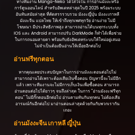
ทางทีมงาน Manga-Neko ได้ใส่ใจใน การอ่านมังงะหรือ
ตอนที่ 50
การ์ตูนออนไลน์ สำหรับอัพเดทล่าสุดในปี 2025 พร้อมระบบ
สิงหาคม 20, 2025
อันทันสมัยล่าสุด ที่คัดสรรรวบรวม มังงะญี่ปุ่น มังงะเกาหลี
มังงะจีน แปลไทย ให้เข้าถึงทุกเพศทุกวัย อ่านง่าย ไม่มี
ตอนที่ 49
โฆษณา มีประสิทธิภาพสูง สามารถอ่านได้บนทุกระบบทั้ง
สิงหาคม 20, 2025
IOS และ Android สามารถปรับ DarkMode ก็ทำได้เพื่อช่วย
ในการถนอมสายตา พร้อมกับยังอัพเดทระบบให้ใหม่อยู่เสมอ
ตอนที่ 48
ไม่จำเป็นต้องยืนอ่านให้เมื่อยอีกต่อไป
สิงหาคม 20, 2025
อ่านฟรีทุกตอน
ตอนที่ 47
สิงหาคม 20, 2025
หากคุณเคยประสบปัญหาในการอ่านมังงะตอนต่อไปไม่
สามารถอ่านได้เพราะต้องเสียเงินซื้อตอน ปัญหานี้จะไม่มีอีก
ตอนที่ 46
แล้ว เพราะทีมงานจะไม่มีการเก็บเงินเพื่อซื้อตอน สามารถ
สิงหาคม 20, 2025
อ่านตอนต่อไปได้ยาวๆ จนถึงล่าสุด ในการ "อ่านมังงะฟรีทุก
ตอน" ไม่มีกั๊กตอนอีกต่อไป อ่านตามทันกันทุกคน ไม่ต้องเสีย
ตอนที่ 45
อารมณ์กันอีกต่อไป มาอ่านตอนล่าสุดด้วยกันกับพวกเรากัน
สิงหาคม 20, 2025
เถอะ
ตอนที่ 44
อ่านมังงะจีน เกาหลี ญี่ปุ่น
สิงหาคม 20, 2025