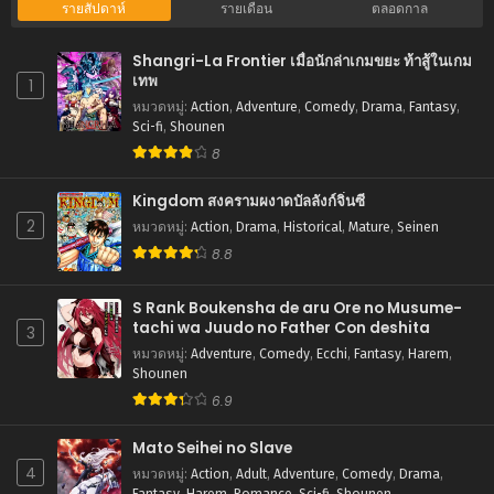
ตอนที่ 87
รายสัปดาห์
รายเดือน
ตลอดกาล
สิงหาคม 20, 2025
Shangri-La Frontier เมื่อนักล่าเกมขยะ ท้าสู้ในเกม
ตอนที่ 86
เทพ
1
สิงหาคม 20, 2025
หมวดหมู่
:
Action
,
Adventure
,
Comedy
,
Drama
,
Fantasy
,
Sci-fi
,
Shounen
ตอนที่ 85
8
สิงหาคม 20, 2025
Kingdom สงครามผงาดบัลลังก์จิ๋นซี
ตอนที่ 84
2
หมวดหมู่
:
Action
,
Drama
,
Historical
,
Mature
,
Seinen
สิงหาคม 20, 2025
8.8
ตอนที่ 83
สิงหาคม 20, 2025
S Rank Boukensha de aru Ore no Musume-
tachi wa Juudo no Father Con deshita
3
ตอนที่ 82
หมวดหมู่
:
Adventure
,
Comedy
,
Ecchi
,
Fantasy
,
Harem
,
สิงหาคม 20, 2025
Shounen
6.9
ตอนที่ 81
สิงหาคม 20, 2025
Mato Seihei no Slave
4
หมวดหมู่
:
Action
,
Adult
,
Adventure
,
Comedy
,
Drama
,
ตอนที่ 80
Fantasy
,
Harem
,
Romance
,
Sci-fi
,
Shounen