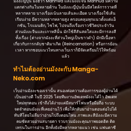
ตอนที่ 43
มังงะญี่ปุ่น มังฮวา Manhwa และมังงะจีน Manhua มีความ
สิงหาคม 20, 2025
แตกต่างกันในหลายด้าน ในมังงะญี่ปุ่นนั้นมีสไตล์การวาดที่
หลากหลาย บางเรื่องเน้นลายเส้นละเอียด บางเรื่องใช้เส้น
ตอนที่ 42
เรียบง่าย มีความหลากหลายสูง ครอบคลุมทุกแนวตั้งแต่แอ็
สิงหาคม 20, 2025
กชัน, โรแมนติก, ไซไฟ, ไปจนถึงเรื่องราวชีวิตประจำวัน
ส่วนมังงะจีนและเกาหลีนั้น มักใช้สีสันสดใสและมีการลงสี
ตอนที่ 41
ทั้งเรื่อง (ต่างจากมังงะที่ส่วนใหญ่เป็นขาวดำ) มักมีเนื้อหา
สิงหาคม 20, 2025
เกี่ยวกับการกลับชาติมาเกิด (Reincarnation) หรือการย้อน
เวลา หากชอบแนวไหนทางเว็บเราก็มีจัดเตรียมไว้ให้พร้อม
ตอนที่ 40
แล้ว
สิงหาคม 20, 2025
ทำไมต้องอ่านมังงะกับ Manga-
ตอนที่ 39
Neko.com
สิงหาคม 20, 2025
ตอนที่ 38
เว็บอ่านมังงะของเรานั้น สนองต่อความต้องการของผู้อ่านได้
สิงหาคม 20, 2025
เป็นอย่างดี ในปี 2025 โดยทีมงานอัพเดทมังงะได้ไว อัพเดท
ใหม่ทุกตอน เข้าถึงได้ง่ายแค่มีสมาร์โฟนหรือมือถือ ระบบ
ตอนที่ 37
จดจำตอนมังงะที่เคยอ่านไว้ เพื่อให้กลับมาอ่านตอนต่อไปได้
สิงหาคม 20, 2025
ทันทีโดยไม่ลืมว่าอ่านไปถึงตอนไหน ภาพและสีมังงะมีความ
คมชัดสวยอ่านสบายตา รวบรวมมังงะคุณภาพยอดฮิต ติด
ตอนที่ 36
เทรนในการอ่าน อีกทั้งยังมีหลากหลายแนว เช่น แฟนตาซี
สิงหาคม 20, 2025