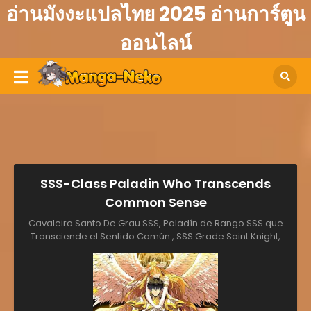
อ่านมังงะแปลไทย 2025 อ่านการ์ตูน
ออนไลน์
SSS-Class Paladin Who Transcends
Common Sense
Cavaleiro Santo De Grau SSS, Paladín de Rango SSS que
Transciende el Sentido Común., SSS Grade Saint Knight,
SSS Jí Chāoyuè Chánglǐ De Shèng Qíshì, SSS-Class
Paladin Who Transcends Common Sense, SSS-Level
Paladin Who Breaks All Logic, SSS级超越常理的圣骑士, Thánh
Kỵ Sĩ Siêu Việt Cấp SSS, 型破りなSSS級聖騎士