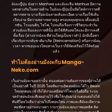
มังงะญี่ปุ่น มังฮวา Manhwa และมังงะจีน Manhua มีความ
สิงหาคม 21, 2025
แตกต่างกันในหลายด้าน ในมังงะญี่ปุ่นนั้นมีสไตล์การวาดที่
ตอนที่ 13
หลากหลาย บางเรื่องเน้นลายเส้นละเอียด บางเรื่องใช้เส้น
สิงหาคม 21, 2025
เรียบง่าย มีความหลากหลายสูง ครอบคลุมทุกแนวตั้งแต่แอ็
กชัน, โรแมนติก, ไซไฟ, ไปจนถึงเรื่องราวชีวิตประจำวัน
ตอนที่ 12
ส่วนมังงะจีนและเกาหลีนั้น มักใช้สีสันสดใสและมีการลงสี
สิงหาคม 21, 2025
ทั้งเรื่อง (ต่างจากมังงะที่ส่วนใหญ่เป็นขาวดำ) มักมีเนื้อหา
เกี่ยวกับการกลับชาติมาเกิด (Reincarnation) หรือการย้อน
ตอนที่ 11
เวลา หากชอบแนวไหนทางเว็บเราก็มีจัดเตรียมไว้ให้พร้อม
สิงหาคม 21, 2025
แล้ว
ตอนที่ 10
ทำไมต้องอ่านมังงะกับ Manga-
สิงหาคม 21, 2025
Neko.com
ตอนที่ 9
สิงหาคม 21, 2025
เว็บอ่านมังงะของเรานั้น สนองต่อความต้องการของผู้อ่านได้
เป็นอย่างดี ในปี 2025 โดยทีมงานอัพเดทมังงะได้ไว อัพเดท
ตอนที่ 8
ใหม่ทุกตอน เข้าถึงได้ง่ายแค่มีสมาร์โฟนหรือมือถือ ระบบ
สิงหาคม 21, 2025
จดจำตอนมังงะที่เคยอ่านไว้ เพื่อให้กลับมาอ่านตอนต่อไปได้
ทันทีโดยไม่ลืมว่าอ่านไปถึงตอนไหน ภาพและสีมังงะมีความ
ตอนที่ 7
คมชัดสวยอ่านสบายตา รวบรวมมังงะคุณภาพยอดฮิต ติด
สิงหาคม 21, 2025