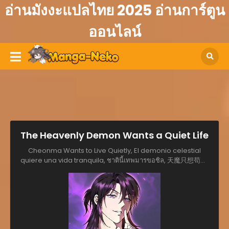
อ่านมังงะแปลไทย 2025 อ่านการ์ตูน
ออนไลน์
The Heavenly Demon Wants a Quiet Life
Cheonma Wants to Live Quietly, El demonio celestial
quiere una vida tranquila, ชาตินี้เทพมารขอชิล, 天魔只想苟着,
天魔想低調過日子, 천마는 조용히 살고싶다