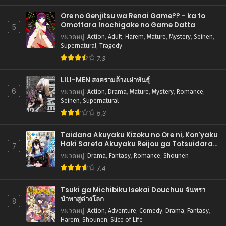
Ore no Genjitsu wa Renai Game?? - ka to
ตอนที่ 50
Omottara Inochigake no Game Datta
5
กันยายน 29, 2025
หมวดหมู่
:
Action
,
Adult
,
Harem
,
Mature
,
Mystery
,
Seinen
,
Supernatural
,
Tragedy
ตอนที่ 49
7.3
กันยายน 23, 2025
LILI-MEN สงครามล้างเผ่าพันธุ์
ตอนที่ 48
6
กันยายน 16, 2025
หมวดหมู่
:
Action
,
Drama
,
Mature
,
Mystery
,
Romance
,
Seinen
,
Supernatural
ตอนที่ 47
5.3
กันยายน 16, 2025
Taidana Akuyaku Kizoku no Ore ni, Kon'yaku
ตอนที่ 46
Haki Sareta Akuyaku Reijou ga Totsuidara
7
Saikyou no Fuufu ni Narimashita การแก้แค้น
กันยายน 2, 2025
หมวดหมู่
:
Drama
,
Fantasy
,
Romance
,
Shounen
ของคู่สามีภรรยาตัวร้าย
7.4
ตอนที่ 45
สิงหาคม 28, 2025
Tsuki ga Michibiku Isekai Douchuu จันทรา
นำพาสู่ต่างโลก
8
ตอนที่ 44
หมวดหมู่
:
Action
,
Adventure
,
Comedy
,
Drama
,
Fantasy
,
สิงหาคม 28, 2025
Harem
,
Shounen
,
Slice of Life