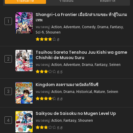
รายสัปดาห์
รายเดือน
ตลอดกาล
พฤศจิกายน 25, 2025
Shangri-La Frontier เมื่อนักล่าเกมขยะ ท้าสู้ในเกม
ตอนที่ 57
เทพ
1
พฤศจิกายน 17, 2025
หมวดหมู่
:
Action
,
Adventure
,
Comedy
,
Drama
,
Fantasy
,
Sci-fi
,
Shounen
ตอนที่ 56
8
พฤศจิกายน 10, 2025
Tsuihou Sareta Tenshou Juu Kishi wa game
ตอนที่ 55
Chishiki de Musou Suru
2
พฤศจิกายน 10, 2025
หมวดหมู่
:
Action
,
Adventure
,
Drama
,
Fantasy
,
Seinen
6.5
ตอนที่ 54
ตุลาคม 26, 2025
Kingdom สงครามผงาดบัลลังก์จิ๋นซี
ตอนที่ 53
3
หมวดหมู่
:
Action
,
Drama
,
Historical
,
Mature
,
Seinen
ตุลาคม 21, 2025
8.8
ตอนที่ 52
Saikyou de Saisoku no Mugen Level Up
ตุลาคม 14, 2025
4
หมวดหมู่
:
Action
,
Fantasy
,
Shounen
ตอนที่ 51
5.8
ตุลาคม 7, 2025