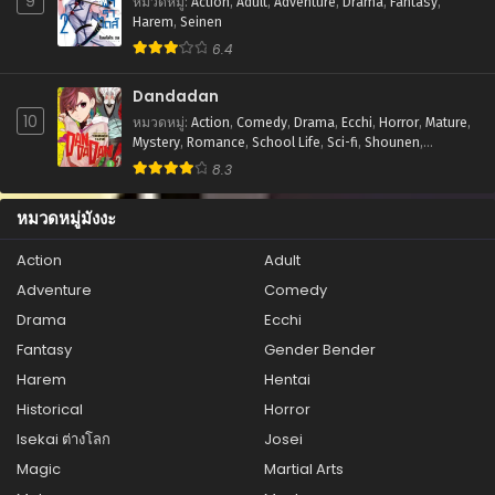
9
หมวดหมู่
:
Action
,
Adult
,
Adventure
,
Drama
,
Fantasy
,
ตอนที่ 45
Harem
,
Seinen
กรกฎาคม 22, 2025
6.4
ตอนที่ 44
Dandadan
กรกฎาคม 22, 2025
10
หมวดหมู่
:
Action
,
Comedy
,
Drama
,
Ecchi
,
Horror
,
Mature
,
Mystery
,
Romance
,
School Life
,
Sci-fi
,
Shounen
,
ตอนที่ 43
Supernatural
8.3
กรกฎาคม 22, 2025
หมวดหมู่มังงะ
ตอนที่ 42
กรกฎาคม 22, 2025
Action
Adult
Adventure
Comedy
ตอนที่ 41
กรกฎาคม 22, 2025
Drama
Ecchi
Fantasy
Gender Bender
ตอนที่ 40
Harem
Hentai
กรกฎาคม 22, 2025
Historical
Horror
ตอนที่ 39
Isekai ต่างโลก
Josei
กรกฎาคม 22, 2025
Magic
Martial Arts
ตอนที่ 38