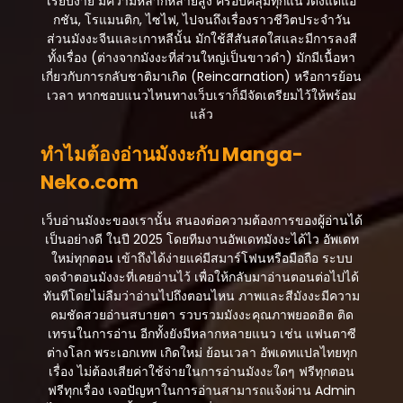
เรียบง่าย มีความหลากหลายสูง ครอบคลุมทุกแนวตั้งแต่แอ็
กรกฎาคม 22, 2025
กชัน, โรแมนติก, ไซไฟ, ไปจนถึงเรื่องราวชีวิตประจำวัน
ส่วนมังงะจีนและเกาหลีนั้น มักใช้สีสันสดใสและมีการลงสี
ตอนที่ 15
ทั้งเรื่อง (ต่างจากมังงะที่ส่วนใหญ่เป็นขาวดำ) มักมีเนื้อหา
กรกฎาคม 22, 2025
เกี่ยวกับการกลับชาติมาเกิด (Reincarnation) หรือการย้อน
เวลา หากชอบแนวไหนทางเว็บเราก็มีจัดเตรียมไว้ให้พร้อม
ตอนที่ 14
แล้ว
กรกฎาคม 22, 2025
ทำไมต้องอ่านมังงะกับ Manga-
ตอนที่ 13
Neko.com
กรกฎาคม 22, 2025
ตอนที่ 12
เว็บอ่านมังงะของเรานั้น สนองต่อความต้องการของผู้อ่านได้
กรกฎาคม 22, 2025
เป็นอย่างดี ในปี 2025 โดยทีมงานอัพเดทมังงะได้ไว อัพเดท
ใหม่ทุกตอน เข้าถึงได้ง่ายแค่มีสมาร์โฟนหรือมือถือ ระบบ
ตอนที่ 11
จดจำตอนมังงะที่เคยอ่านไว้ เพื่อให้กลับมาอ่านตอนต่อไปได้
กรกฎาคม 22, 2025
ทันทีโดยไม่ลืมว่าอ่านไปถึงตอนไหน ภาพและสีมังงะมีความ
คมชัดสวยอ่านสบายตา รวบรวมมังงะคุณภาพยอดฮิต ติด
ตอนที่ 10
เทรนในการอ่าน อีกทั้งยังมีหลากหลายแนว เช่น แฟนตาซี
กรกฎาคม 22, 2025
ต่างโลก พระเอกเทพ เกิดใหม่ ย้อนเวลา อัพเดทแปลไทยทุก
เรื่อง ไม่ต้องเสียค่าใช้จ่ายในการอ่านมังงะใดๆ ฟรีทุกตอน
ตอนที่ 9
ฟรีทุกเรื่อง เจอปัญหาในการอ่านสามารถแจ้งผ่าน Admin
กรกฎาคม 22, 2025