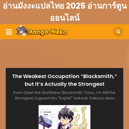
อ่านมังงะแปลไทย 2025 อ่านการ์ตูน
ออนไลน์
The Weakest Occupation “Blacksmith,”
but It’s Actually the Strongest
Even Given the Worthless 'Blacksmith' Class, I'm Still the
Strongest, Fuguushoku "Kajishi" dakedo Saikyou desu
~Kizukeba Nandemo Tsukureru you ni Natteita Otoko no
Nonbiri Slow Life~, The Weakest Occupation "Blacksmith,"
but It's Actually the Strongest, Неудачная профессия
«кузнец» является сильнейшей, 不遇職『鍛冶師』だけど最強で
す ～気づけば何でも作れるようになっていた男ののんびりスロ