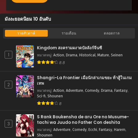
กันยายน 18, 2025
ตอนที่ 121
มังงะยอดนิยม 10 อันดับ
กันยายน 18, 2025
ตอนที่ 120
รายสัปดาห์
รายเดือน
ตลอดกาล
กรกฎาคม 31, 2025
Kingdom สงครามผงาดบัลลังก์จิ๋นซี
ตอนที่ 119
1
หมวดหมู่
:
Action
,
Drama
,
Historical
,
Mature
,
Seinen
กรกฎาคม 31, 2025
8.8
ตอนที่ 118
กรกฎาคม 31, 2025
Shangri-La Frontier เมื่อนักล่าเกมขยะ ท้าสู้ในเกม
เทพ
2
ตอนที่ 117
หมวดหมู่
:
Action
,
Adventure
,
Comedy
,
Drama
,
Fantasy
,
กรกฎาคม 31, 2025
Sci-fi
,
Shounen
8
ตอนที่ 116
กรกฎาคม 31, 2025
S Rank Boukensha de aru Ore no Musume-
tachi wa Juudo no Father Con deshita
3
ตอนที่ 115
หมวดหมู่
:
Adventure
,
Comedy
,
Ecchi
,
Fantasy
,
Harem
,
กรกฎาคม 31, 2025
Shounen