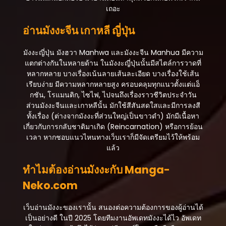
เถอะ
ตอนที่ 77
อ่านมังงะจีน เกาหลี ญี่ปุ่น
กรกฎาคม 31, 2025
ตอนที่ 76
มังงะญี่ปุ่น มังฮวา Manhwa และมังงะจีน Manhua มีความ
กรกฎาคม 31, 2025
แตกต่างกันในหลายด้าน ในมังงะญี่ปุ่นนั้นมีสไตล์การวาดที่
หลากหลาย บางเรื่องเน้นลายเส้นละเอียด บางเรื่องใช้เส้น
ตอนที่ 75
เรียบง่าย มีความหลากหลายสูง ครอบคลุมทุกแนวตั้งแต่แอ็
กรกฎาคม 31, 2025
กชัน, โรแมนติก, ไซไฟ, ไปจนถึงเรื่องราวชีวิตประจำวัน
ส่วนมังงะจีนและเกาหลีนั้น มักใช้สีสันสดใสและมีการลงสี
ตอนที่ 74
ทั้งเรื่อง (ต่างจากมังงะที่ส่วนใหญ่เป็นขาวดำ) มักมีเนื้อหา
กรกฎาคม 31, 2025
เกี่ยวกับการกลับชาติมาเกิด (Reincarnation) หรือการย้อน
เวลา หากชอบแนวไหนทางเว็บเราก็มีจัดเตรียมไว้ให้พร้อม
ตอนที่ 73
แล้ว
กรกฎาคม 31, 2025
ทำไมต้องอ่านมังงะกับ Manga-
ตอนที่ 72
Neko.com
กรกฎาคม 31, 2025
ตอนที่ 71
เว็บอ่านมังงะของเรานั้น สนองต่อความต้องการของผู้อ่านได้
กรกฎาคม 31, 2025
เป็นอย่างดี ในปี 2025 โดยทีมงานอัพเดทมังงะได้ไว อัพเดท