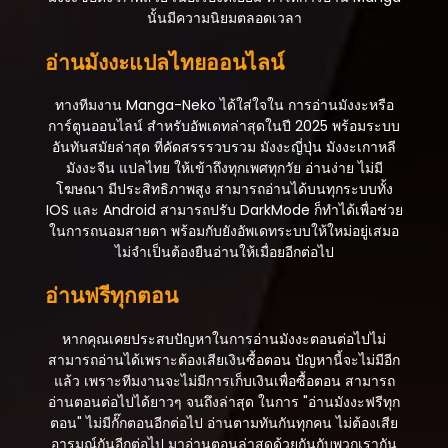
นั้นมีความนิยมตลอดเวลา
กรกฎาคม 31, 2025
อ่านมังงะแปลไทยออนไลน์
ตอนที่ 84
กรกฎาคม 31, 2025
ทางทีมงาน Manga-Neko ได้ใส่ใจใน การอ่านมังงะหรือ
ตอนที่ 83
การ์ตูนออนไลน์ สำหรับอัพเดทล่าสุดในปี 2025 พร้อมระบบ
กรกฎาคม 31, 2025
อันทันสมัยล่าสุด ที่คัดสรรรวบรวม มังงะญี่ปุ่น มังงะเกาหลี
มังงะจีน แปลไทย ให้เข้าถึงทุกเพศทุกวัย อ่านง่าย ไม่มี
ตอนที่ 82
โฆษณา มีประสิทธิภาพสูง สามารถอ่านได้บนทุกระบบทั้ง
กรกฎาคม 31, 2025
IOS และ Android สามารถปรับ DarkMode ก็ทำได้เพื่อช่วย
ในการถนอมสายตา พร้อมกับยังอัพเดทระบบให้ใหม่อยู่เสมอ
ตอนที่ 81
ไม่จำเป็นต้องยืนอ่านให้เมื่อยอีกต่อไป
กรกฎาคม 31, 2025
อ่านฟรีทุกตอน
ตอนที่ 80
กรกฎาคม 31, 2025
หากคุณเคยประสบปัญหาในการอ่านมังงะตอนต่อไปไม่
สามารถอ่านได้เพราะต้องเสียเงินซื้อตอน ปัญหานี้จะไม่มีอีก
ตอนที่ 79
แล้ว เพราะทีมงานจะไม่มีการเก็บเงินเพื่อซื้อตอน สามารถ
กรกฎาคม 31, 2025
อ่านตอนต่อไปได้ยาวๆ จนถึงล่าสุด ในการ "อ่านมังงะฟรีทุก
ตอน" ไม่มีกั๊กตอนอีกต่อไป อ่านตามทันกันทุกคน ไม่ต้องเสีย
ตอนที่ 78
อารมณ์กันอีกต่อไป มาอ่านตอนล่าสุดด้วยกันกับพวกเรากัน
กรกฎาคม 31, 2025