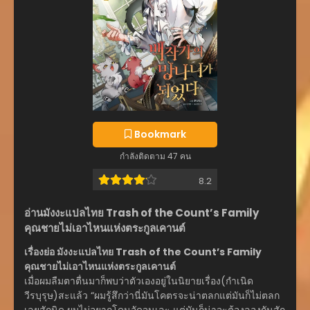
из графского семейства, Отброс графской семьи, Покидьок
графської сім’ї, Я стал графским ублюдком, بچهی بهدردنخور
کنت, คุณชายไม่เอาไหนแห่งตระกูลเคานต์, อันธพาลแห่งตระกูลเคา
นต์, 伯爵家の暴れん坊になった, 成为伯爵家的废物, 成为伯爵家的
混混, 變成伯爵家的混混, 백작가의 망나니가 되었다
Bookmark
กำลังติดตาม 47 คน
8.2
อ่านมังงะแปลไทย Trash of the Count’s Family
คุณชายไม่เอาไหนแห่งตระกูลเคานต์
เรื่องย่อ มังงะแปลไทย Trash of the Count’s Family
คุณชายไม่เอาไหนแห่งตระกูลเคานต์
เมื่อผมลืมตาตื่นมาก็พบว่าตัวเองอยู่ในนิยายเรื่อง(กำเนิด
วีรบุรุษ)สะแล้ว “ผมรู้สึกว่านี่มันโคตรจะน่าตลกแต่มันก็ไม่ตลก
เลยสักนิด ผมไม่อยากโดนอัดจนเละ แต่มันก็น่าจะต้องลองกันสัก