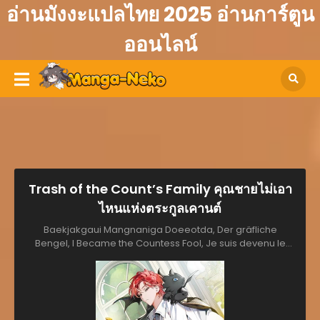
อ่านมังงะแปลไทย 2025 อ่านการ์ตูน
ออนไลน์
Trash of the Count’s Family คุณชายไม่เอา
ไหนแห่งตระกูลเคานต์
Baekjakgaui Mangnaniga Doeeotda, Der gräfliche
Bengel, I Became the Countess Fool, Je suis devenu le
voyou de la famille du comte, Kẻ vô lại nhà bá tước, La
basura de la familia del Conde, La Canaille du Comté,
Pembuat Onar Di Keluarga Count, Quel bifolco di un
conte, The Lout of the count's family, Trash Count, Trash of
the Count's Family, Śmieć z rodziny hrabiego, Ничтожество