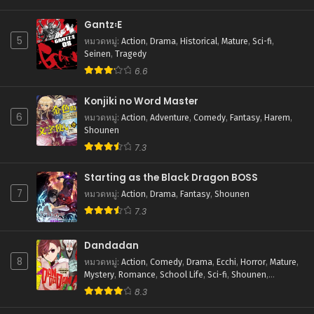
ตอนที่ 123
กันยายน 17, 2025
Gantz꞉E
5
หมวดหมู่
:
Action
,
Drama
,
Historical
,
Mature
,
Sci-fi
,
ตอนที่ 122
Seinen
,
Tragedy
กันยายน 17, 2025
6.6
ตอนที่ 121
Konjiki no Word Master
กันยายน 17, 2025
6
หมวดหมู่
:
Action
,
Adventure
,
Comedy
,
Fantasy
,
Harem
,
Shounen
ตอนที่ 120
7.3
กันยายน 17, 2025
Starting as the Black Dragon BOSS
ตอนที่ 119
7
กันยายน 17, 2025
หมวดหมู่
:
Action
,
Drama
,
Fantasy
,
Shounen
7.3
ตอนที่ 118
กันยายน 17, 2025
Dandadan
8
หมวดหมู่
:
Action
,
Comedy
,
Drama
,
Ecchi
,
Horror
,
Mature
,
ตอนที่ 117
Mystery
,
Romance
,
School Life
,
Sci-fi
,
Shounen
,
กันยายน 17, 2025
Supernatural
8.3
ตอนที่ 116