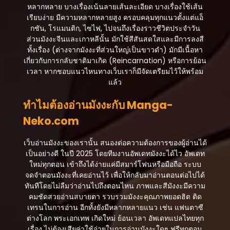
หลากหลาย บางเรื่องเน้นลายเส้นละเอียด บางเรื่องใช้เส้น
ตอนที่ 86
เรียบง่าย มีความหลากหลายสูง ครอบคลุมทุกแนวตั้งแต่แอ็
กันยายน 17, 2025
กชัน, โรแมนติก, ไซไฟ, ไปจนถึงเรื่องราวชีวิตประจำวัน
ส่วนมังงะจีนและเกาหลีนั้น มักใช้สีสันสดใสและมีการลงสี
ตอนที่ 85
ทั้งเรื่อง (ต่างจากมังงะที่ส่วนใหญ่เป็นขาวดำ) มักมีเนื้อหา
กันยายน 17, 2025
เกี่ยวกับการกลับชาติมาเกิด (Reincarnation) หรือการย้อน
เวลา หากชอบแนวไหนทางเว็บเราก็มีจัดเตรียมไว้ให้พร้อม
ตอนที่ 84
แล้ว
กันยายน 17, 2025
ทำไมต้องอ่านมังงะกับ Manga-
ตอนที่ 83
Neko.com
กันยายน 17, 2025
ตอนที่ 82
เว็บอ่านมังงะของเรานั้น สนองต่อความต้องการของผู้อ่านได้
กันยายน 17, 2025
เป็นอย่างดี ในปี 2025 โดยทีมงานอัพเดทมังงะได้ไว อัพเดท
ใหม่ทุกตอน เข้าถึงได้ง่ายแค่มีสมาร์โฟนหรือมือถือ ระบบ
ตอนที่ 81
จดจำตอนมังงะที่เคยอ่านไว้ เพื่อให้กลับมาอ่านตอนต่อไปได้
กันยายน 17, 2025
ทันทีโดยไม่ลืมว่าอ่านไปถึงตอนไหน ภาพและสีมังงะมีความ
คมชัดสวยอ่านสบายตา รวบรวมมังงะคุณภาพยอดฮิต ติด
ตอนที่ 80
เทรนในการอ่าน อีกทั้งยังมีหลากหลายแนว เช่น แฟนตาซี
กันยายน 17, 2025
ต่างโลก พระเอกเทพ เกิดใหม่ ย้อนเวลา อัพเดทแปลไทยทุก
เรื่อง ไม่ต้องเสียค่าใช้จ่ายในการอ่านมังงะใดๆ ฟรีทุกตอน