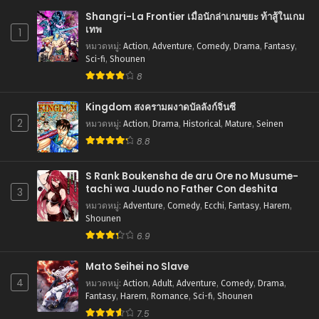
Shangri-La Frontier เมื่อนักล่าเกมขยะ ท้าสู้ในเกม
ตอนที่ 130
เทพ
1
กันยายน 17, 2025
หมวดหมู่
:
Action
,
Adventure
,
Comedy
,
Drama
,
Fantasy
,
Sci-fi
,
Shounen
ตอนที่ 129
8
กันยายน 17, 2025
Kingdom สงครามผงาดบัลลังก์จิ๋นซี
ตอนที่ 128
2
หมวดหมู่
:
Action
,
Drama
,
Historical
,
Mature
,
Seinen
กันยายน 17, 2025
8.8
ตอนที่ 127
กันยายน 17, 2025
S Rank Boukensha de aru Ore no Musume-
tachi wa Juudo no Father Con deshita
3
ตอนที่ 126
หมวดหมู่
:
Adventure
,
Comedy
,
Ecchi
,
Fantasy
,
Harem
,
กันยายน 17, 2025
Shounen
6.9
ตอนที่ 125
กันยายน 17, 2025
Mato Seihei no Slave
4
หมวดหมู่
:
Action
,
Adult
,
Adventure
,
Comedy
,
Drama
,
ตอนที่ 124
Fantasy
,
Harem
,
Romance
,
Sci-fi
,
Shounen
กันยายน 17, 2025
7.5