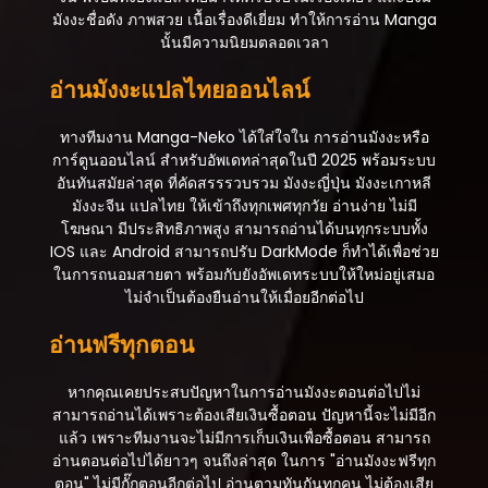
มังงะชื่อดัง ภาพสวย เนื้อเรื่องดีเยี่ยม ทำให้การอ่าน Manga
ตอนที่ 112
นั้นมีความนิยมตลอดเวลา
สิงหาคม 21, 2025
อ่านมังงะแปลไทยออนไลน์
ตอนที่ 111
สิงหาคม 21, 2025
ทางทีมงาน Manga-Neko ได้ใส่ใจใน การอ่านมังงะหรือ
ตอนที่ 110
การ์ตูนออนไลน์ สำหรับอัพเดทล่าสุดในปี 2025 พร้อมระบบ
สิงหาคม 21, 2025
อันทันสมัยล่าสุด ที่คัดสรรรวบรวม มังงะญี่ปุ่น มังงะเกาหลี
มังงะจีน แปลไทย ให้เข้าถึงทุกเพศทุกวัย อ่านง่าย ไม่มี
ตอนที่ 109
โฆษณา มีประสิทธิภาพสูง สามารถอ่านได้บนทุกระบบทั้ง
สิงหาคม 21, 2025
IOS และ Android สามารถปรับ DarkMode ก็ทำได้เพื่อช่วย
ในการถนอมสายตา พร้อมกับยังอัพเดทระบบให้ใหม่อยู่เสมอ
ตอนที่ 108
ไม่จำเป็นต้องยืนอ่านให้เมื่อยอีกต่อไป
สิงหาคม 21, 2025
อ่านฟรีทุกตอน
ตอนที่ 107
สิงหาคม 21, 2025
หากคุณเคยประสบปัญหาในการอ่านมังงะตอนต่อไปไม่
สามารถอ่านได้เพราะต้องเสียเงินซื้อตอน ปัญหานี้จะไม่มีอีก
ตอนที่ 106
แล้ว เพราะทีมงานจะไม่มีการเก็บเงินเพื่อซื้อตอน สามารถ
สิงหาคม 21, 2025
อ่านตอนต่อไปได้ยาวๆ จนถึงล่าสุด ในการ "อ่านมังงะฟรีทุก
ตอน" ไม่มีกั๊กตอนอีกต่อไป อ่านตามทันกันทุกคน ไม่ต้องเสีย
ตอนที่ 105