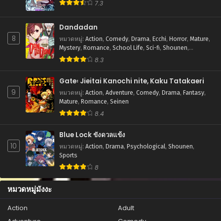
7.3
ตอนที่ 134
สิงหาคม 21, 2025
Dandadan
8
หมวดหมู่
:
Action
,
Comedy
,
Drama
,
Ecchi
,
Horror
,
Mature
,
ตอนที่ 133
Mystery
,
Romance
,
School Life
,
Sci-fi
,
Shounen
,
สิงหาคม 21, 2025
Supernatural
8.3
ตอนที่ 132
Gate꞉ Jieitai Kanochi nite, Kaku Tatakaeri
สิงหาคม 21, 2025
9
หมวดหมู่
:
Action
,
Adventure
,
Comedy
,
Drama
,
Fantasy
,
ตอนที่ 131
Mature
,
Romance
,
Seinen
สิงหาคม 21, 2025
8.4
ตอนที่ 130
Blue Lock ขังดวลแข้ง
สิงหาคม 21, 2025
10
หมวดหมู่
:
Action
,
Drama
,
Psychological
,
Shounen
,
Sports
ตอนที่ 129
8
สิงหาคม 21, 2025
หมวดหมู่มังงะ
ตอนที่ 128
สิงหาคม 21, 2025
Action
Adult