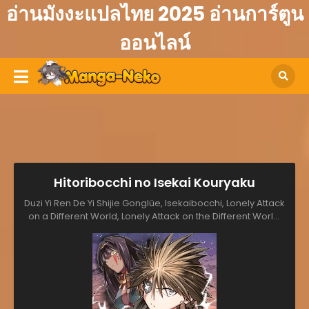
อ่านมังงะแปลไทย 2025 อ่านการ์ตูน
ออนไลน์
Hitoribocchi no Isekai Kouryaku
Duzi Yi Ren De Yi Shijie Gonglüe, Isekaibocchi, Lonely Attack
on a Different World, Lonely Attack on the Different World,
Loner Life in Another World, Wetol'i'eui Isegye Gongryag, В
одиночку против другого мира, ひとりぼっちの異世界攻略, 独自
一人的异世界攻略, 獨自一人的異世界攻略, 외톨이의 이세계 공략