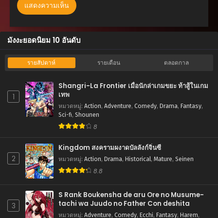
ตอนที่ 149
สิงหาคม 21, 2025
ตอนที่ 148
มังงะยอดนิยม 10 อันดับ
สิงหาคม 21, 2025
ตอนที่ 147
รายสัปดาห์
รายเดือน
ตลอดกาล
สิงหาคม 21, 2025
Shangri-La Frontier เมื่อนักล่าเกมขยะ ท้าสู้ในเกม
ตอนที่ 146
เทพ
1
สิงหาคม 21, 2025
หมวดหมู่
:
Action
,
Adventure
,
Comedy
,
Drama
,
Fantasy
,
Sci-fi
,
Shounen
ตอนที่ 145
8
สิงหาคม 21, 2025
Kingdom สงครามผงาดบัลลังก์จิ๋นซี
ตอนที่ 144
2
หมวดหมู่
:
Action
,
Drama
,
Historical
,
Mature
,
Seinen
สิงหาคม 21, 2025
8.8
ตอนที่ 143
สิงหาคม 21, 2025
S Rank Boukensha de aru Ore no Musume-
tachi wa Juudo no Father Con deshita
3
ตอนที่ 142
หมวดหมู่
:
Adventure
,
Comedy
,
Ecchi
,
Fantasy
,
Harem
,