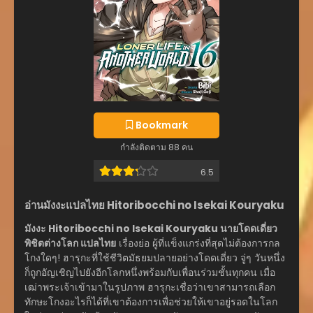
Bookmark
กำลังติดตาม 88 คน
6.5
อ่านมังงะแปลไทย Hitoribocchi no Isekai Kouryaku
มังงะ Hitoribocchi no Isekai Kouryaku นายโดดเดี่ยว
พิชิตต่างโลก แปลไทย
เรื่องย่อ ผู้ที่แข็งแกร่งที่สุดไม่ต้องการกล
โกงใดๆ! ฮารุกะที่ใช้ชีวิตมัธยมปลายอย่างโดดเดี่ยว จู่ๆ วันหนึ่ง
ก็ถูกอัญเชิญไปยังอีกโลกหนึ่งพร้อมกับเพื่อนร่วมชั้นทุกคน เมื่อ
เฒ่าพระเจ้าเข้ามาในรูปภาพ ฮารุกะเชื่อว่าเขาสามารถเลือก
ทักษะโกงอะไรก็ได้ที่เขาต้องการเพื่อช่วยให้เขาอยู่รอดในโลก