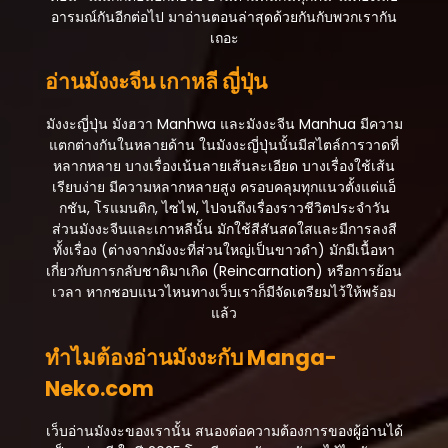
อารมณ์กันอีกต่อไป มาอ่านตอนล่าสุดด้วยกันกับพวกเรากัน
สิงหาคม 21, 2025
เถอะ
ตอนที่ 104
อ่านมังงะจีน เกาหลี ญี่ปุ่น
สิงหาคม 21, 2025
ตอนที่ 103
มังงะญี่ปุ่น มังฮวา Manhwa และมังงะจีน Manhua มีความ
สิงหาคม 21, 2025
แตกต่างกันในหลายด้าน ในมังงะญี่ปุ่นนั้นมีสไตล์การวาดที่
หลากหลาย บางเรื่องเน้นลายเส้นละเอียด บางเรื่องใช้เส้น
ตอนที่ 102
เรียบง่าย มีความหลากหลายสูง ครอบคลุมทุกแนวตั้งแต่แอ็
สิงหาคม 21, 2025
กชัน, โรแมนติก, ไซไฟ, ไปจนถึงเรื่องราวชีวิตประจำวัน
ส่วนมังงะจีนและเกาหลีนั้น มักใช้สีสันสดใสและมีการลงสี
ตอนที่ 101
ทั้งเรื่อง (ต่างจากมังงะที่ส่วนใหญ่เป็นขาวดำ) มักมีเนื้อหา
สิงหาคม 21, 2025
เกี่ยวกับการกลับชาติมาเกิด (Reincarnation) หรือการย้อน
เวลา หากชอบแนวไหนทางเว็บเราก็มีจัดเตรียมไว้ให้พร้อม
ตอนที่ 100
แล้ว
สิงหาคม 21, 2025
ทำไมต้องอ่านมังงะกับ Manga-
ตอนที่ 99
Neko.com
สิงหาคม 21, 2025
ตอนที่ 98
เว็บอ่านมังงะของเรานั้น สนองต่อความต้องการของผู้อ่านได้
สิงหาคม 21, 2025