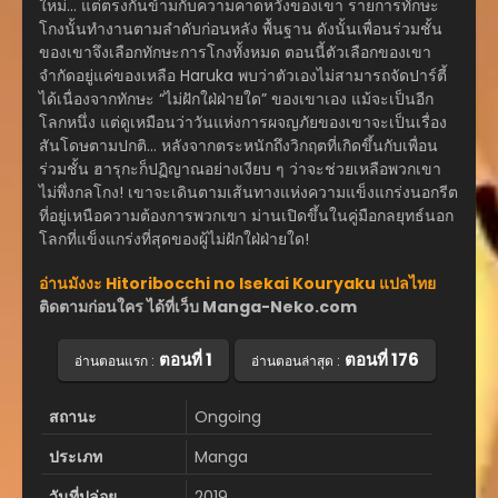
ใหม่… แต่ตรงกันข้ามกับความคาดหวังของเขา รายการทักษะ
โกงนั้นทำงานตามลำดับก่อนหลัง พื้นฐาน ดังนั้นเพื่อนร่วมชั้น
ของเขาจึงเลือกทักษะการโกงทั้งหมด ตอนนี้ตัวเลือกของเขา
จำกัดอยู่แค่ของเหลือ Haruka พบว่าตัวเองไม่สามารถจัดปาร์ตี้
ได้เนื่องจากทักษะ “ไม่ฝักใฝ่ฝ่ายใด” ของเขาเอง แม้จะเป็นอีก
โลกหนึ่ง แต่ดูเหมือนว่าวันแห่งการผจญภัยของเขาจะเป็นเรื่อง
สันโดษตามปกติ… หลังจากตระหนักถึงวิกฤตที่เกิดขึ้นกับเพื่อน
ร่วมชั้น ฮารุกะก็ปฏิญาณอย่างเงียบ ๆ ว่าจะช่วยเหลือพวกเขา
ไม่พึ่งกลโกง! เขาจะเดินตามเส้นทางแห่งความแข็งแกร่งนอกรีต
ที่อยู่เหนือความต้องการพวกเขา ม่านเปิดขึ้นในคู่มือกลยุทธ์นอก
โลกที่แข็งแกร่งที่สุดของผู้ไม่ฝักใฝ่ฝ่ายใด!
อ่านมังงะ Hitoribocchi no Isekai Kouryaku แปลไทย
ติดตามก่อนใคร ได้ที่เว็บ Manga-Neko.com
ตอนที่ 1
ตอนที่ 176
อ่านตอนแรก :
อ่านตอนล่าสุด :
สถานะ
Ongoing
ประเภท
Manga
วันที่ปล่อย
2019