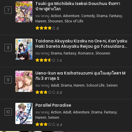
Tsuki ga Michibiku Isekai Douchuu จันทรา
นำพาสู่ต่างโลก
7
หมวดหมู่
:
Action
,
Adventure
,
Comedy
,
Drama
,
Fantasy
,
Harem
,
Shounen
,
Slice of Life
8
Taidana Akuyaku Kizoku no Ore ni, Kon'yaku
Haki Sareta Akuyaku Reijou ga Totsuidara
8
Saikyou no Fuufu ni Narimashita การแก้แค้น
หมวดหมู่
:
Drama
,
Fantasy
,
Romance
,
Shounen
ของคู่สามีภรรยาตัวร้าย
7.4
Ueno-kun wa Kaihatsuzumi อุเอโนะคุงโคตร M
กับ 3 สาวสุด S
9
หมวดหมู่
:
Adult
,
Drama
,
Harem
,
School Life
,
Seinen
5.8
Parallel Paradise
10
หมวดหมู่
:
Action
,
Adult
,
Adventure
,
Drama
,
Fantasy
,
Harem
,
Seinen
6.4