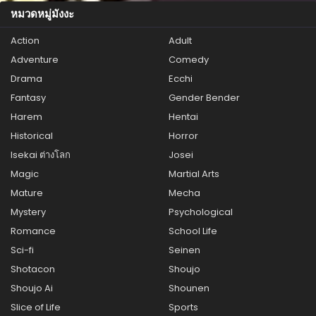
หมวดหมู่มังงะ
Action
Adult
Adventure
Comedy
Drama
Ecchi
Fantasy
Gender Bender
Harem
Hentai
Historical
Horror
Isekai ต่างโลก
Josei
Magic
Martial Arts
Mature
Mecha
Mystery
Psychological
Romance
School Life
Sci-fi
Seinen
Shotacon
Shoujo
Shoujo Ai
Shounen
Slice of Life
Sports