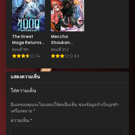
กันยายน 9, 2025
ตอนที่ 14.2
กันยายน 9, 2025
ตอนที่ 14.1
The Great
Meccha
กันยายน 9, 2025
Mage Returns
Shoukan
After 4000
Sareta Ken
ตอนที่ 191
ตอนที่ 31.2
ตอนที่ 13
Years
อัญเชิญอยู่ได้ไม่
7.4
6.3
กันยายน 9, 2025
ไหวแล้วนะครับ
ตอนที่ 12
แสดงความเห็น
กันยายน 9, 2025
ตอนที่ 11
ใส่ความเห็น
กันยายน 9, 2025
อีเมลของคุณจะไม่แสดงให้คนอื่นเห็น
ช่องข้อมูลจำเป็นถูกทำ
ตอนที่ 10
เครื่องหมาย
*
กันยายน 9, 2025
ความเห็น
*
ตอนที่ 9
กันยายน 9, 2025