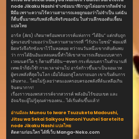
node Jikaku Nashi ช่างซ่อมนาฬิกาถูกไล่ออกจากกิลด์ช่าง
ฝีมือ เพราะความไร้ความสามารถเลยถูกมองว่าไม่จำเป็น แต่ฉัน
ก็ตื่นขึ้นมาพบกับพลังที่แท้จริงของฉัน ในส่วนลึกของดันเจี้ยน
แปลไทย
อาร์ส (Ars) เกิดมาพร้อมพรสวรรค์แห่งการ “ได้ยิน” แต่กลับถูก
ผู้คนรอบข้างมองว่าเป็นความสามารถที่ “ไร้ประโยชน์” พ่อแม่ที่
ผิดหวังจึงกักขังเขาไว้ในหอคอย ทว่าจนวันหนึ่งเขากลับค้นพบ
ว่า การได้ยินอันแหลมคมนี้ทำให้เขาสามารถเลียนแบบคาถา
เวทมนตร์ใด ๆ ก็ตามที่ได้ยิน—even กระทั่งมนตราในตำนานที่
เทพเจ้าก็ยังใช้! กาลเวลาผ่านไป อาร์สก้าวขึ้นมาเป็นจอมเวท
ผู้ทรงพลังที่สุดในโลก เมื่อได้ออกสู่โลกภายนอก เขาเริ่มต้นการ
เดินทาง… โดยไม่รู้เลยว่าตนเองครอบครองพลังที่ล้นเหลือเกิน
จินตนาการ!
เรื่องราวของพรสวรรค์จากสวรรค์ พลังอันไร้ขอบเขต และ
อัจฉริยะผู้ไม่รู้คุณค่าของตน… ได้เริ่มต้นขึ้นแล้ว!
อ่านมังงะ Munou to Iware Tsuzuketa Madoushi,
Jitsu wa Sekai Saikyou Nanoni Yuuhei Sareteita
node Jikaku Nashi แปลไทย
ติดตามก่อนใคร ได้ที่เว็บ Manga-Neko.com