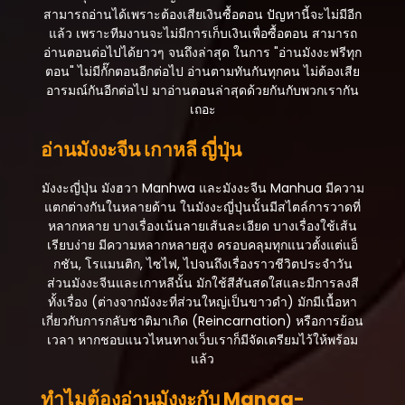
สามารถอ่านได้เพราะต้องเสียเงินซื้อตอน ปัญหานี้จะไม่มีอีก
แล้ว เพราะทีมงานจะไม่มีการเก็บเงินเพื่อซื้อตอน สามารถ
อ่านตอนต่อไปได้ยาวๆ จนถึงล่าสุด ในการ "อ่านมังงะฟรีทุก
ตอน" ไม่มีกั๊กตอนอีกต่อไป อ่านตามทันกันทุกคน ไม่ต้องเสีย
อารมณ์กันอีกต่อไป มาอ่านตอนล่าสุดด้วยกันกับพวกเรากัน
เถอะ
อ่านมังงะจีน เกาหลี ญี่ปุ่น
มังงะญี่ปุ่น มังฮวา Manhwa และมังงะจีน Manhua มีความ
แตกต่างกันในหลายด้าน ในมังงะญี่ปุ่นนั้นมีสไตล์การวาดที่
หลากหลาย บางเรื่องเน้นลายเส้นละเอียด บางเรื่องใช้เส้น
เรียบง่าย มีความหลากหลายสูง ครอบคลุมทุกแนวตั้งแต่แอ็
กชัน, โรแมนติก, ไซไฟ, ไปจนถึงเรื่องราวชีวิตประจำวัน
ส่วนมังงะจีนและเกาหลีนั้น มักใช้สีสันสดใสและมีการลงสี
ทั้งเรื่อง (ต่างจากมังงะที่ส่วนใหญ่เป็นขาวดำ) มักมีเนื้อหา
เกี่ยวกับการกลับชาติมาเกิด (Reincarnation) หรือการย้อน
เวลา หากชอบแนวไหนทางเว็บเราก็มีจัดเตรียมไว้ให้พร้อม
แล้ว
ทำไมต้องอ่านมังงะกับ Manga-