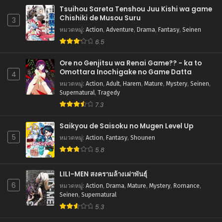
Tsuihou Sareta Tenshou Juu Kishi wa game
Chishiki de Musou Suru
3
หมวดหมู่
:
Action
,
Adventure
,
Drama
,
Fantasy
,
Seinen
6.5
Ore no Genjitsu wa Renai Game?? - ka to
Omottara Inochigake no Game Datta
4
หมวดหมู่
:
Action
,
Adult
,
Harem
,
Mature
,
Mystery
,
Seinen
,
Supernatural
,
Tragedy
7.3
Saikyou de Saisoku no Mugen Level Up
5
หมวดหมู่
:
Action
,
Fantasy
,
Shounen
5.8
LILI-MEN สงครามล้างเผ่าพันธุ์
6
หมวดหมู่
:
Action
,
Drama
,
Mature
,
Mystery
,
Romance
,
Seinen
,
Supernatural
5.3