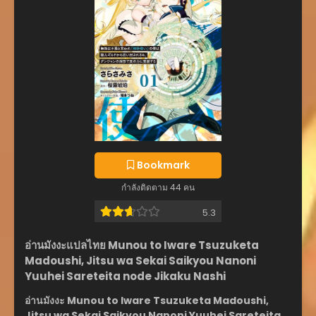
Bookmark
กำลังติดตาม 44 คน
5.3
อ่านมังงะแปลไทย Munou to Iware Tsuzuketa
Madoushi, Jitsu wa Sekai Saikyou Nanoni
Yuuhei Sareteita node Jikaku Nashi
อ่านมังงะ Munou to Iware Tsuzuketa Madoushi,
Jitsu wa Sekai Saikyou Nanoni Yuuhei Sareteita