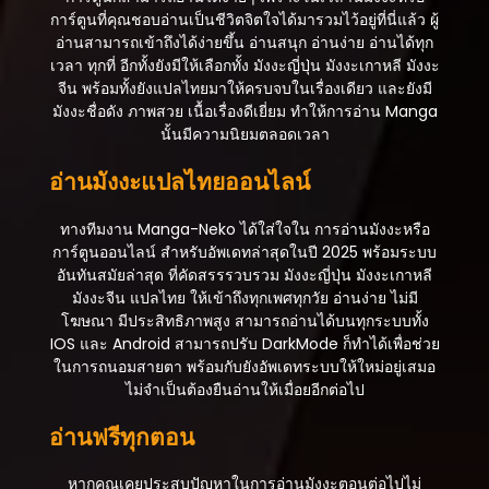
การ์ตูนที่คุณชอบอ่านเป็นชีวิตจิตใจได้มารวมไว้อยู่ที่นี่แล้ว ผู้
อ่านสามารถเข้าถึงได้ง่ายขึ้น อ่านสนุก อ่านง่าย อ่านได้ทุก
เวลา ทุกที่ อีกทั้งยังมีให้เลือกทั้ง มังงะญี่ปุ่น มังงะเกาหลี มังงะ
จีน พร้อมทั้งยังแปลไทยมาให้ครบจบในเรื่องเดียว และยังมี
มังงะชื่อดัง ภาพสวย เนื้อเรื่องดีเยี่ยม ทำให้การอ่าน Manga
นั้นมีความนิยมตลอดเวลา
อ่านมังงะแปลไทยออนไลน์
ทางทีมงาน Manga-Neko ได้ใส่ใจใน การอ่านมังงะหรือ
การ์ตูนออนไลน์ สำหรับอัพเดทล่าสุดในปี 2025 พร้อมระบบ
อันทันสมัยล่าสุด ที่คัดสรรรวบรวม มังงะญี่ปุ่น มังงะเกาหลี
มังงะจีน แปลไทย ให้เข้าถึงทุกเพศทุกวัย อ่านง่าย ไม่มี
โฆษณา มีประสิทธิภาพสูง สามารถอ่านได้บนทุกระบบทั้ง
IOS และ Android สามารถปรับ DarkMode ก็ทำได้เพื่อช่วย
ในการถนอมสายตา พร้อมกับยังอัพเดทระบบให้ใหม่อยู่เสมอ
ไม่จำเป็นต้องยืนอ่านให้เมื่อยอีกต่อไป
อ่านฟรีทุกตอน
หากคุณเคยประสบปัญหาในการอ่านมังงะตอนต่อไปไม่