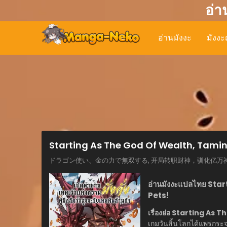
อ่า
อ่านมังงะ
มังงะญ
Starting As The God Of Wealth, Taming 
ドラゴン使い、金の力で無双する, 开局转职财神，驯化亿万
อ่านมังงะแปลไทย Sta
Pets!
เรื่องย่อ Starting As
เกมวันสิ้นโลกได้แพร่กร