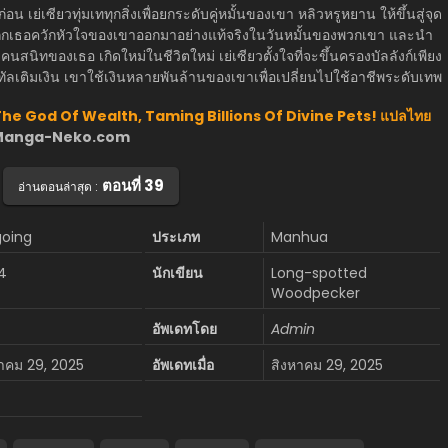
 เย่เซียวทุ่มเททุกสิ่งเพื่อยกระดับคู่หมั้นของเขา หลิวหรูหยาน ให้ขึ้นสู่จุด
ถูกเธอควักหัวใจของเขาออกมาอย่างแท้จริงในวันหมั้นของพวกเขา และนำ
คนสนิทของเธอ เกิดใหม่ในชีวิตใหม่ เย่เซียวตั้งใจที่จะขึ้นครองบัลลังก์เพียง
์ทัลเติมเงิน เขาใช้เงินหลายพันล้านของเขาเพื่อเปลี่ยนไปใช้อาชีพระดับเทพ
s The God Of Wealth, Taming Billions Of Divine Pets! แปลไทย
ว็บ Manga-Neko.com
ตอนที่ 39
อ่านตอนล่าสุด :
oing
ประเภท
Manhua
4
นักเขียน
Long-spotted
Woodpecker
อัพเดทโดย
Admin
หาคม 29, 2025
อัพเดทเมื่อ
สิงหาคม 29, 2025