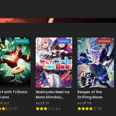
MANHUA
MANGA
MANHWA
rt with Trillions
Mukiryoku Neet na
Reaper of the
Coins
Moto Shindou,
Drifting Moon
Boukensha ni naru
ี่ 243
ตอนที่ 39
ตอนที่ 118
อดีตเด็กเทพนีทไร้กะจิต
6.7
6.4
7.8
กะใจ จะขอไปเป็นนัก