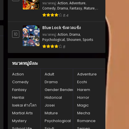
หมวดหมู่
:
Action
,
Adventure
,
Comedy
,
Drama
,
Fantasy
,
Mature
,
Romance
,
Seinen
8.4
Blue Lock ขังดวลแข้ง
10
หมวดหมู่
:
Action
,
Drama
,
Psychological
,
Shounen
,
Sports
8
หมวดหมู่มังงะ
Action
Adult
Adventure
Comedy
Drama
Ecchi
Fantasy
Gender Bender
Harem
Hentai
Historical
Horror
Isekai ต่างโลก
Josei
Magic
Martial Arts
Mature
Mecha
Mystery
Psychological
Romance
School Life
Sci-fi
Seinen