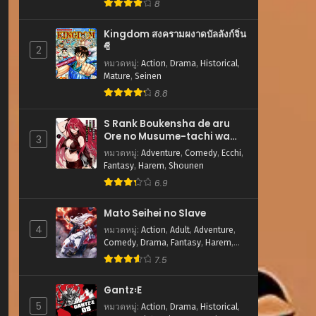
8
Kingdom สงครามผงาดบัลลังก์จิ๋น
ซี
2
หมวดหมู่
:
Action
,
Drama
,
Historical
,
Mature
,
Seinen
8.8
S Rank Boukensha de aru
Ore no Musume-tachi wa
3
Juudo no Father Con
หมวดหมู่
:
Adventure
,
Comedy
,
Ecchi
,
deshita
Fantasy
,
Harem
,
Shounen
6.9
Mato Seihei no Slave
4
หมวดหมู่
:
Action
,
Adult
,
Adventure
,
Comedy
,
Drama
,
Fantasy
,
Harem
,
Romance
,
Sci-fi
,
Shounen
7.5
Gantz꞉E
5
หมวดหมู่
:
Action
,
Drama
,
Historical
,