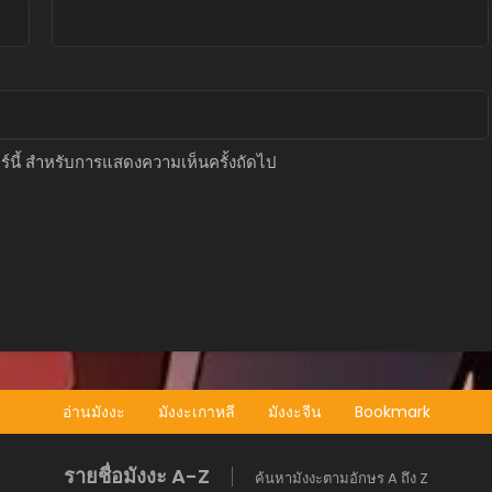
อร์นี้ สำหรับการแสดงความเห็นครั้งถัดไป
อ่านมังงะ
มังงะเกาหลี
มังงะจีน
Bookmark
รายชื่อมังงะ A-Z
ค้นหามังงะตามอักษร A ถึง Z