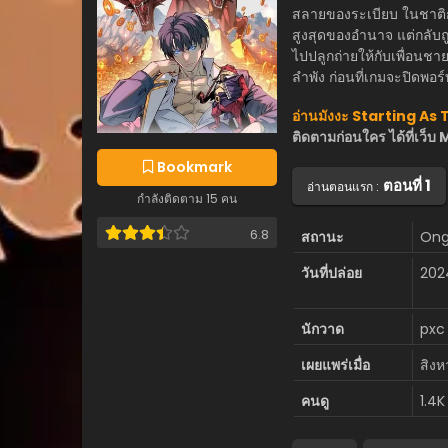
สลายของระเบียบ ในชาติก่อน
สูงสุดของอำนาจ แต่กลับ
ไปปลูกถ่ายให้กับเพื่อนชาย
ลำพัง ก่อนที่เกมจะปิดพอร
อ่านมังงะ Starting A
ติดตามก่อนใคร ได้ที่เ
Bookmark
ตอนที่ 1
อ่านตอนแรก :
กำลังติดตาม 15 คน
6.8
สถานะ
Ong
วันที่ปล่อย
202
นักวาด
pxc
เผยแพร่เมื่อ
สิง
คนดู
1.4K