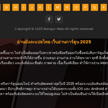
G
H
I
J
K
L
M
N
O
P
Q
R
Copyright © 2025 Manga-Neko All rights reserved
อ่านมังงะแปลไทย เว็บอ่านการ์ตูน 2025
ายขึ้นมาก ไม่จำเป็นต้องออกไปหาเช่าหนังสือหรือออกไปซื้อหนังสือการ์ตูนก็
้อ่านสามารถเข้าถึงได้ง่ายขึ้น อ่านสนุก อ่านง่าย อ่านได้ทุกเวลา ทุกที่ อีกทั้งย
ื่องเดียว และยังมีมังงะชื่อดัง ภาพสวย เนื้อเรื่องดีเยี่ยม ทำให้การอ่าน 
อการ์ตูนออนไลน์ สำหรับอัพเดทล่าสุดในปี 2025 พร้อมระบบอันทันสมัยล่าสุ
่มีโฆษณา มีประสิทธิภาพสูง สามารถอ่านได้บนทุกระบบทั้ง IOS และ Android
ตา พร้อมกับยังอัพเดทระบบให้ใหม่อยู่เสมอ ไม่จำเป็นต้องยืนอ่านให้เมื่อยอีกต