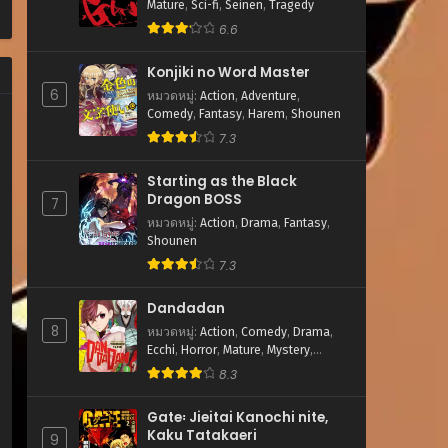
Mature
,
Sci-fi
,
Seinen
,
Tragedy
6.6
Konjiki no Word Master
6
หมวดหมู่
:
Action
,
Adventure
,
Comedy
,
Fantasy
,
Harem
,
Shounen
7.3
Starting as the Black
Dragon BOSS
7
หมวดหมู่
:
Action
,
Drama
,
Fantasy
,
Shounen
7.3
Dandadan
8
หมวดหมู่
:
Action
,
Comedy
,
Drama
,
Ecchi
,
Horror
,
Mature
,
Mystery
,
Romance
,
School Life
,
Sci-fi
,
8.3
Shounen
,
Supernatural
Gate꞉ Jieitai Kanochi nite,
Kaku Tatakaeri
9