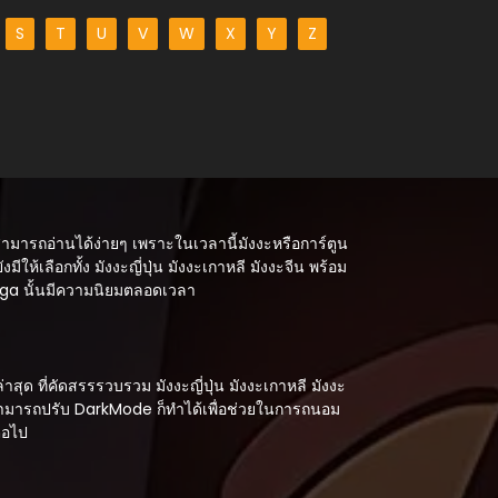
S
T
U
V
W
X
Y
Z
สามารถอ่านได้ง่ายๆ เพราะในเวลานี้มังงะหรือการ์ตูน
ังมีให้เลือกทั้ง มังงะญี่ปุ่น มังงะเกาหลี มังงะจีน พร้อม
Manga นั้นมีความนิยมตลอดเวลา
ด ที่คัดสรรรวบรวม มังงะญี่ปุ่น มังงะเกาหลี มังงะ
 สามารถปรับ DarkMode ก็ทำได้เพื่อช่วยในการถนอม
่อไป