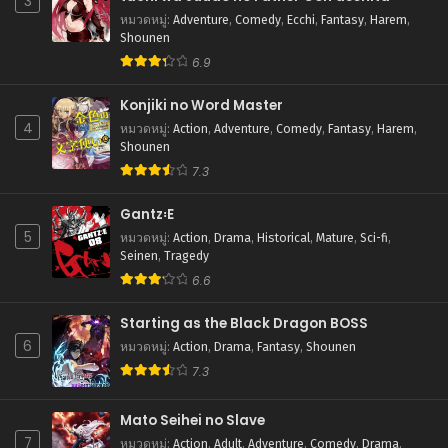
3
หมวดหมู่
:
Adventure
,
Comedy
,
Ecchi
,
Fantasy
,
Harem
,
Shounen
6.9
Konjiki no Word Master
4
หมวดหมู่
:
Action
,
Adventure
,
Comedy
,
Fantasy
,
Harem
,
Shounen
7.3
Gantz꞉E
5
หมวดหมู่
:
Action
,
Drama
,
Historical
,
Mature
,
Sci-fi
,
Seinen
,
Tragedy
6.6
Starting as the Black Dragon BOSS
6
หมวดหมู่
:
Action
,
Drama
,
Fantasy
,
Shounen
7.3
Mato Seihei no Slave
7
หมวดหมู่
:
Action
,
Adult
,
Adventure
,
Comedy
,
Drama
,