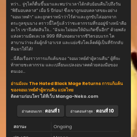
ทว่า… จู่ๆไคก็ตื่นขึ้นมาและพบว่าเวลาได้กลับย้อนคืนไปถึงวัน
“พิธีมอบคลาส” เมื่อ 5 ปีก่อน! ซึ่งเขาถูกมอบคลาสขยะอย่าง
“จอมเวทดำ” และถูกตราหน้าว่าไร้ค่าและถูกขับไล่ออกจาก
ตระกูลขุนนาง คราวนี้ไครู้แล้วว่าชะตากรรมที่รออยู่ข้างหน้าคือ
อะไร เขาจึงตัดสินใจ… “ฉันจะไม่ยอมให้มันเกิดขึ้นอีก!” ด้วยพลัง
แห่งความมืดเลเวล 999 ที่สืบทอดมาจากชีวิตรอบแรก ไค
สาบานว่าจะล้มผู้กล้าอาเรส และแย่งชิงโคเล็ตต์ผู้เป็นที่รักกลับ
คืนมาให้ได้!
…นี่คือเรื่องราวการแก้แค้นของ “จอมเวทย์ดำผู้หวนคืน” ผู้ที่จะ
ท้าทายชะตากรรม และเปลี่ยนแปลงอนาคตด้วยสองมือของ
ตนเอง…
อ่านมังงะ The Hated Black Mage Returns การแก้แค้น
ของจอมเวทย์ดำผู้หวนคืน แปลไทย
ติดตามก่อนใคร ได้ที่เว็บ Manga-Neko.com
ตอนที่ 1
ตอนที่ 10
อ่านตอนแรก :
อ่านตอนล่าสุด :
สถานะ
Ongoing