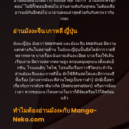
อ่านตอนต่อไปได้ยาวๆ จนถึงล่าสุด ในการ "อ่านมังงะฟรีทุก
ตอน" ไม่มีกั๊กตอนอีกต่อไป อ่านตามทันกันทุกคน ไม่ต้องเสีย
อารมณ์กันอีกต่อไป มาอ่านตอนล่าสุดด้วยกันกับพวกเรากัน
เถอะ
อ่านมังงะจีน เกาหลี ญี่ปุ่น
มังงะญี่ปุ่น มังฮวา Manhwa และมังงะจีน Manhua มีความ
แตกต่างกันในหลายด้าน ในมังงะญี่ปุ่นนั้นมีสไตล์การวาดที่
หลากหลาย บางเรื่องเน้นลายเส้นละเอียด บางเรื่องใช้เส้น
เรียบง่าย มีความหลากหลายสูง ครอบคลุมทุกแนวตั้งแต่แอ็
กชัน, โรแมนติก, ไซไฟ, ไปจนถึงเรื่องราวชีวิตประจำวัน
ส่วนมังงะจีนและเกาหลีนั้น มักใช้สีสันสดใสและมีการลงสี
ทั้งเรื่อง (ต่างจากมังงะที่ส่วนใหญ่เป็นขาวดำ) มักมีเนื้อหา
เกี่ยวกับการกลับชาติมาเกิด (Reincarnation) หรือการย้อน
เวลา หากชอบแนวไหนทางเว็บเราก็มีจัดเตรียมไว้ให้พร้อม
แล้ว
ทำไมต้องอ่านมังงะกับ Manga-
Neko.com