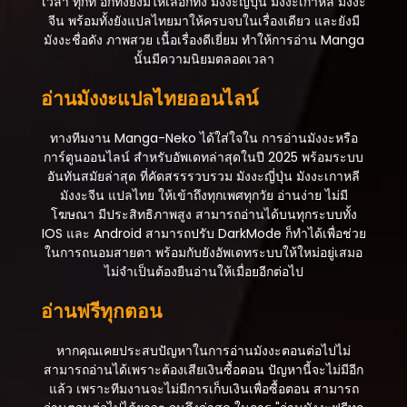
เวลา ทุกที่ อีกทั้งยังมีให้เลือกทั้ง มังงะญี่ปุ่น มังงะเกาหลี มังงะ
จีน พร้อมทั้งยังแปลไทยมาให้ครบจบในเรื่องเดียว และยังมี
มังงะชื่อดัง ภาพสวย เนื้อเรื่องดีเยี่ยม ทำให้การอ่าน Manga
นั้นมีความนิยมตลอดเวลา
อ่านมังงะแปลไทยออนไลน์
ทางทีมงาน Manga-Neko ได้ใส่ใจใน การอ่านมังงะหรือ
การ์ตูนออนไลน์ สำหรับอัพเดทล่าสุดในปี 2025 พร้อมระบบ
อันทันสมัยล่าสุด ที่คัดสรรรวบรวม มังงะญี่ปุ่น มังงะเกาหลี
มังงะจีน แปลไทย ให้เข้าถึงทุกเพศทุกวัย อ่านง่าย ไม่มี
โฆษณา มีประสิทธิภาพสูง สามารถอ่านได้บนทุกระบบทั้ง
IOS และ Android สามารถปรับ DarkMode ก็ทำได้เพื่อช่วย
ในการถนอมสายตา พร้อมกับยังอัพเดทระบบให้ใหม่อยู่เสมอ
ไม่จำเป็นต้องยืนอ่านให้เมื่อยอีกต่อไป
อ่านฟรีทุกตอน
หากคุณเคยประสบปัญหาในการอ่านมังงะตอนต่อไปไม่
สามารถอ่านได้เพราะต้องเสียเงินซื้อตอน ปัญหานี้จะไม่มีอีก
แล้ว เพราะทีมงานจะไม่มีการเก็บเงินเพื่อซื้อตอน สามารถ