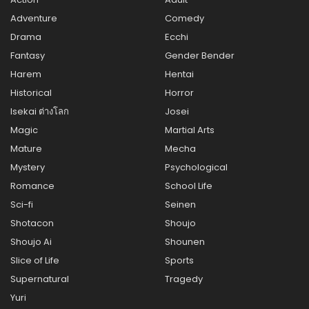
Adventure
Comedy
Drama
Ecchi
Fantasy
Gender Bender
Harem
Hentai
Historical
Horror
Isekai ต่างโลก
Josei
Magic
Martial Arts
Mature
Mecha
Mystery
Psychological
Romance
School Life
Sci-fi
Seinen
Shotacon
Shoujo
Shoujo Ai
Shounen
Slice of Life
Sports
Supernatural
Tragedy
Yuri