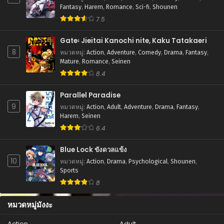
Fantasy
,
Harem
,
Romance
,
Sci-fi
,
Shounen
7.5
Gate꞉ Jieitai Kanochi nite, Kaku Tatakaeri
8
หมวดหมู่
:
Action
,
Adventure
,
Comedy
,
Drama
,
Fantasy
,
Mature
,
Romance
,
Seinen
8.4
Parallel Paradise
9
หมวดหมู่
:
Action
,
Adult
,
Adventure
,
Drama
,
Fantasy
,
Harem
,
Seinen
6.4
Blue Lock ขังดวลแข้ง
10
หมวดหมู่
:
Action
,
Drama
,
Psychological
,
Shounen
,
Sports
8
หมวดหมู่มังงะ
Action
Adult