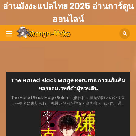
อ่านมังงะแปลไทย 2025 อ่านการ์ตูน
ออนไลน์
The Hated Black Mage Returns การแก้แค้น
ของจอมเวทย์ดำผู้หวนคืน
The Hated Black Mage Returns, 嫌われ＜黒魔術師＞のやり直
し〜勇者に裏切られ、両思いだった聖女と命を奪われた俺、過去
に戻ってすべてを取り戻す〜, 미움받는 흑마법사의 회귀