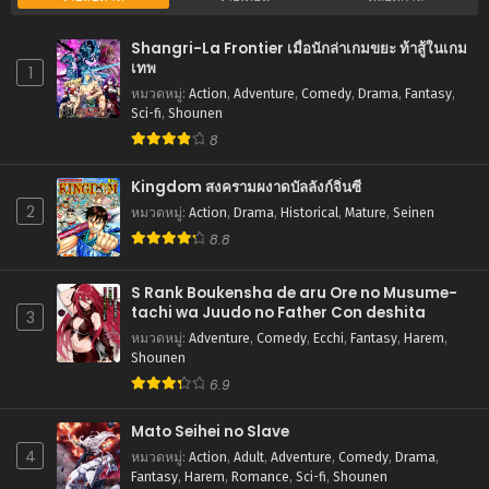
พฤศจิกายน 8, 2025
Shangri-La Frontier เมื่อนักล่าเกมขยะ ท้าสู้ในเกม
ตอนที่ 239
เทพ
1
พฤศจิกายน 8, 2025
หมวดหมู่
:
Action
,
Adventure
,
Comedy
,
Drama
,
Fantasy
,
Sci-fi
,
Shounen
ตอนที่ 238
8
ตุลาคม 11, 2025
Kingdom สงครามผงาดบัลลังก์จิ๋นซี
ตอนที่ 237
2
หมวดหมู่
:
Action
,
Drama
,
Historical
,
Mature
,
Seinen
ตุลาคม 1, 2025
8.8
ตอนที่ 236
กันยายน 26, 2025
S Rank Boukensha de aru Ore no Musume-
tachi wa Juudo no Father Con deshita
3
ตอนที่ 235
หมวดหมู่
:
Adventure
,
Comedy
,
Ecchi
,
Fantasy
,
Harem
,
กันยายน 19, 2025
Shounen
6.9
ตอนที่ 234
กันยายน 14, 2025
Mato Seihei no Slave
4
หมวดหมู่
:
Action
,
Adult
,
Adventure
,
Comedy
,
Drama
,
ตอนที่ 233
Fantasy
,
Harem
,
Romance
,
Sci-fi
,
Shounen
กันยายน 12, 2025