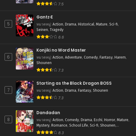
7.5
ตอนที่ 232
สิงหาคม 31, 2025
Gantz꞉E
5
หมวดหมู่
:
Action
,
Drama
,
Historical
,
Mature
,
Sci-fi
,
ตอนที่ 231
Seinen
,
Tragedy
สิงหาคม 31, 2025
6.6
ตอนที่ 230
Konjiki no Word Master
สิงหาคม 21, 2025
6
หมวดหมู่
:
Action
,
Adventure
,
Comedy
,
Fantasy
,
Harem
,
Shounen
ตอนที่ 229
7.3
สิงหาคม 21, 2025
Starting as the Black Dragon BOSS
ตอนที่ 228
7
สิงหาคม 21, 2025
หมวดหมู่
:
Action
,
Drama
,
Fantasy
,
Shounen
7.3
ตอนที่ 227
สิงหาคม 21, 2025
Dandadan
8
หมวดหมู่
:
Action
,
Comedy
,
Drama
,
Ecchi
,
Horror
,
Mature
,
ตอนที่ 226
Mystery
,
Romance
,
School Life
,
Sci-fi
,
Shounen
,
สิงหาคม 21, 2025
Supernatural
8.3