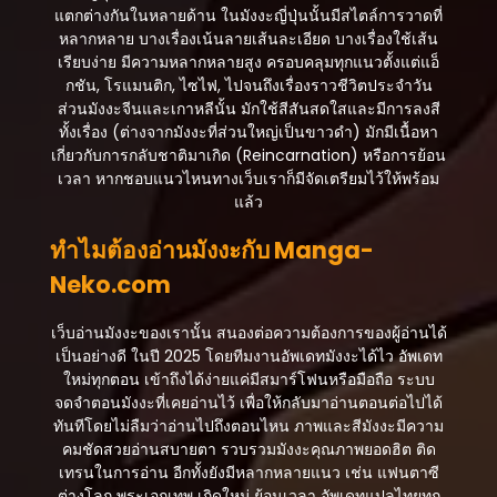
สิงหาคม 21, 2025
แตกต่างกันในหลายด้าน ในมังงะญี่ปุ่นนั้นมีสไตล์การวาดที่
หลากหลาย บางเรื่องเน้นลายเส้นละเอียด บางเรื่องใช้เส้น
ตอนที่ 195
เรียบง่าย มีความหลากหลายสูง ครอบคลุมทุกแนวตั้งแต่แอ็
สิงหาคม 21, 2025
กชัน, โรแมนติก, ไซไฟ, ไปจนถึงเรื่องราวชีวิตประจำวัน
ส่วนมังงะจีนและเกาหลีนั้น มักใช้สีสันสดใสและมีการลงสี
ตอนที่ 194
ทั้งเรื่อง (ต่างจากมังงะที่ส่วนใหญ่เป็นขาวดำ) มักมีเนื้อหา
สิงหาคม 21, 2025
เกี่ยวกับการกลับชาติมาเกิด (Reincarnation) หรือการย้อน
เวลา หากชอบแนวไหนทางเว็บเราก็มีจัดเตรียมไว้ให้พร้อม
ตอนที่ 193
แล้ว
สิงหาคม 21, 2025
ทำไมต้องอ่านมังงะกับ Manga-
ตอนที่ 192
Neko.com
สิงหาคม 21, 2025
ตอนที่ 191
เว็บอ่านมังงะของเรานั้น สนองต่อความต้องการของผู้อ่านได้
สิงหาคม 21, 2025
เป็นอย่างดี ในปี 2025 โดยทีมงานอัพเดทมังงะได้ไว อัพเดท
ใหม่ทุกตอน เข้าถึงได้ง่ายแค่มีสมาร์โฟนหรือมือถือ ระบบ
ตอนที่ 190
จดจำตอนมังงะที่เคยอ่านไว้ เพื่อให้กลับมาอ่านตอนต่อไปได้
สิงหาคม 21, 2025
ทันทีโดยไม่ลืมว่าอ่านไปถึงตอนไหน ภาพและสีมังงะมีความ
คมชัดสวยอ่านสบายตา รวบรวมมังงะคุณภาพยอดฮิต ติด
ตอนที่ 189
เทรนในการอ่าน อีกทั้งยังมีหลากหลายแนว เช่น แฟนตาซี
สิงหาคม 21, 2025
ต่างโลก พระเอกเทพ เกิดใหม่ ย้อนเวลา อัพเดทแปลไทยทุก