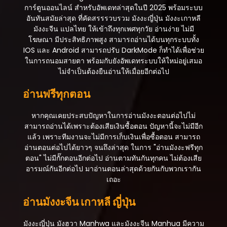
ตอนที่ 203
การ์ตูนออนไลน์ สำหรับอัพเดทล่าสุดในปี 2025 พร้อมระบบ
สิงหาคม 21, 2025
อันทันสมัยล่าสุด ที่คัดสรรรวบรวม มังงะญี่ปุ่น มังงะเกาหลี
มังงะจีน แปลไทย ให้เข้าถึงทุกเพศทุกวัย อ่านง่าย ไม่มี
ตอนที่ 202
โฆษณา มีประสิทธิภาพสูง สามารถอ่านได้บนทุกระบบทั้ง
สิงหาคม 21, 2025
IOS และ Android สามารถปรับ DarkMode ก็ทำได้เพื่อช่วย
ในการถนอมสายตา พร้อมกับยังอัพเดทระบบให้ใหม่อยู่เสมอ
ตอนที่ 201
ไม่จำเป็นต้องยืนอ่านให้เมื่อยอีกต่อไป
สิงหาคม 21, 2025
อ่านฟรีทุกตอน
ตอนที่ 200
สิงหาคม 21, 2025
หากคุณเคยประสบปัญหาในการอ่านมังงะตอนต่อไปไม่
สามารถอ่านได้เพราะต้องเสียเงินซื้อตอน ปัญหานี้จะไม่มีอีก
ตอนที่ 199
แล้ว เพราะทีมงานจะไม่มีการเก็บเงินเพื่อซื้อตอน สามารถ
สิงหาคม 21, 2025
อ่านตอนต่อไปได้ยาวๆ จนถึงล่าสุด ในการ "อ่านมังงะฟรีทุก
ตอน" ไม่มีกั๊กตอนอีกต่อไป อ่านตามทันกันทุกคน ไม่ต้องเสีย
ตอนที่ 198
อารมณ์กันอีกต่อไป มาอ่านตอนล่าสุดด้วยกันกับพวกเรากัน
สิงหาคม 21, 2025
เถอะ
ตอนที่ 197
อ่านมังงะจีน เกาหลี ญี่ปุ่น
สิงหาคม 21, 2025
ตอนที่ 196
มังงะญี่ปุ่น มังฮวา Manhwa และมังงะจีน Manhua มีความ